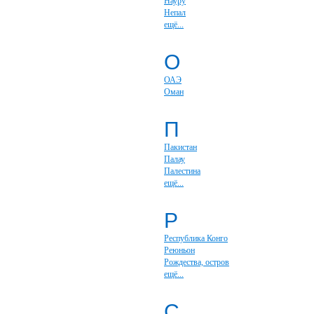
Науру
Непал
ещё...
О
ОАЭ
Оман
П
Пакистан
Палау
Палестина
ещё...
Р
Республика Конго
Реюньон
Рождества, остров
ещё...
С