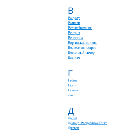
В
Вануату
Ватикан
Великобритания
Венгрия
Венесуэла
Виргинские острова
Вознесения, остров
Восточный Тимор
Вьетнам
Г
Габон
Гаити
Гайана
ещё...
Д
Дания
Демокр. Республика Конго
Джерси