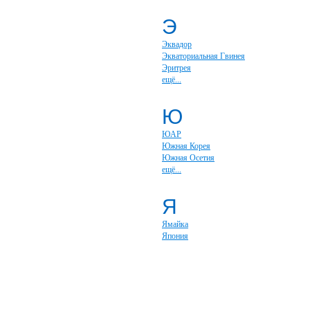
Э
Эквадор
Экваториальная Гвинея
Эритрея
ещё...
Ю
ЮАР
Южная Корея
Южная Осетия
ещё...
Я
Ямайка
Япония