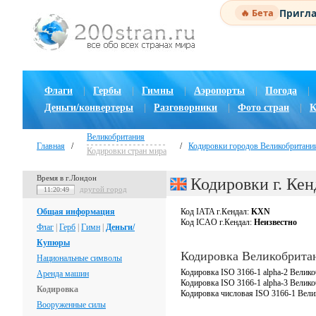
Пригла
🔥 Бета
Флаги
|
Гербы
|
Гимны
|
Аэропорты
|
Погода
|
Деньги/конвертеры
|
Разговорники
|
Фото стран
|
К
Великобритания
Главная
/
/
Кодировки городов Великобритани
Кодировки стран мира
Время в г.Лондон
Кодировки г. Кен
другой город
11:20:50
Общая информация
Код IATA г.Кендал:
KXN
Код ICAO г.Кендал:
Неизвестно
Флаг
|
Герб
|
Гимн
|
Деньги/
Купюры
Кодировка Великобрита
Национальные символы
Кодировка ISO 3166-1 alpha-2 Велико
Аренда машин
Кодировка ISO 3166-1 alpha-3 Велик
Кодировка
Кодировка числовая ISO 3166-1 Вели
Вооруженные силы