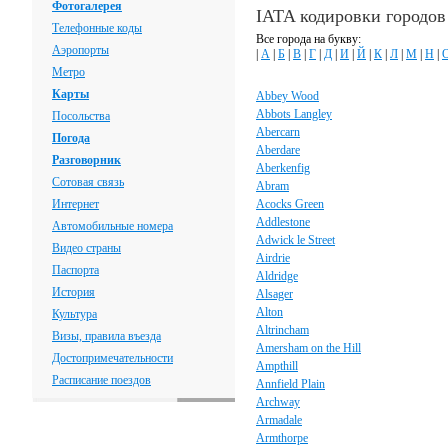
Фотогалерея
IATA кодировки городо
Телефонные коды
Все города на букву:
Аэропорты
|
А
|
Б
|
В
|
Г
|
Д
|
И
|
Й
|
К
|
Л
|
М
|
Н
|
Метро
Карты
Abbey Wood
Abbots Langley
Посольства
Abercarn
Погода
Aberdare
Разговорник
Aberkenfig
Сотовая связь
Abram
Интернет
Acocks Green
Addlestone
Автомобильные номера
Adwick le Street
Видео страны
Airdrie
Паспорта
Aldridge
История
Alsager
Alton
Культура
Altrincham
Визы, правила въезда
Amersham on the Hill
Достопримечательности
Ampthill
Расписание поездов
Annfield Plain
Archway
Armadale
Armthorpe