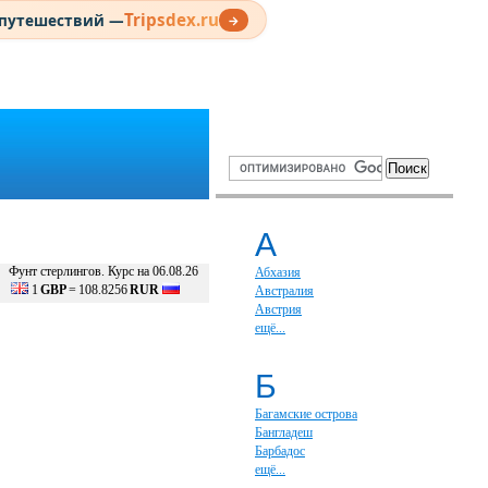
Tripsdex.ru
 путешествий —
→
А
Фунт стерлингов. Курс на 06.08.26
Абхазия
1
GBP
=
108.8256
RUR
Австралия
Австрия
ещё...
Б
Багамские острова
Бангладеш
Барбадос
ещё...