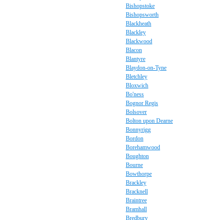
Bishopstoke
Bishopsworth
Blackheath
Blackley
Blackwood
Blacon
Blantyre
Blaydon-on-Tyne
Bletchley
Bloxwich
Bo'ness
Bognor Regis
Bolsover
Bolton upon Dearne
Bonnyrigg
Bordon
Borehamwood
Boughton
Bourne
Bowthorpe
Brackley
Bracknell
Braintree
Bramhall
Bredbury