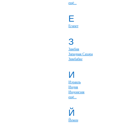
ещё...
Е
Египет
З
Замбия
Западная Сахара
Зимбабве
И
Израиль
Индия
Индонезия
ещё...
Й
Йемен