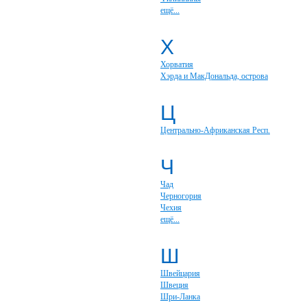
ещё...
Х
Хорватия
Хэрда и МакДональда, острова
Ц
Центрально-Африканская Респ.
Ч
Чад
Черногория
Чехия
ещё...
Ш
Швейцария
Швеция
Шри-Ланка