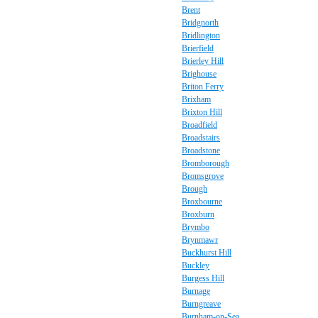
Brent
Bridgnorth
Bridlington
Brierfield
Brierley Hill
Brighouse
Briton Ferry
Brixham
Brixton Hill
Broadfield
Broadstairs
Broadstone
Bromborough
Bromsgrove
Brough
Broxbourne
Broxburn
Brymbo
Brynmawr
Buckhurst Hill
Buckley
Burgess Hill
Burnage
Burngreave
Burnham-on-Sea