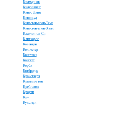
Килмарнок
Килуиннинг
Кингс-Линн
Кингсвуд
Кингстон-апон-Темс
Кингстон-апон-Халл
Клактон-он-Си
Клитхорпс
Ковентри
Колчестер
Конглтон
Консетт
Корби
Котбридж
Крайстчерч
Крамлингтон
Крейгавон
Кроули
Кру
Кукстаун