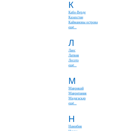
К
Кабо-Верде
Казахстан
Каймановы острова
ещё...
Л
Лаос
Латвия
Лесото
ещё...
М
Маврикий
Мавритания
Мадагаскар
ещё...
Н
Намибия