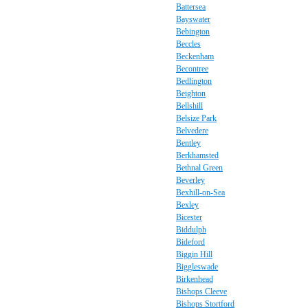
Battersea
Bayswater
Bebington
Beccles
Beckenham
Becontree
Bedlington
Beighton
Bellshill
Belsize Park
Belvedere
Bentley
Berkhamsted
Bethnal Green
Beverley
Bexhill-on-Sea
Bexley
Bicester
Biddulph
Bideford
Biggin Hill
Biggleswade
Birkenhead
Bishops Cleeve
Bishops Stortford