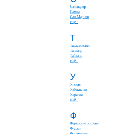
Сальвадор
Самоа
Сан-Марино
ещё...
Т
Таджикистан
Таиланд
Тайвань
ещё...
У
Уганда
Узбекистан
Украина
ещё...
Ф
Фарерские острова
Фиджи
Филиппины