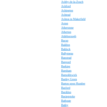
Ashby-de-la-Zouch
Ashford
Ashington
Ashtead
Ashton in Makerfield
Aston
Atherstone
Atherton
Attleborough
Bacup
Baildon
Baldock
Ballymena
Banstead
Bargoed
Barking
Barnham
Barnoldswick
Bartley Green
Barton upon Humber
Basford
Basildon
Basingstoke
Bathgate
Batley