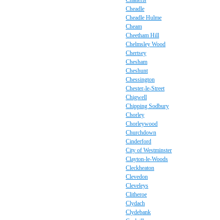
Chatteris
Cheadle
Cheadle Hulme
Cheam
Cheetham Hill
Chelmsley Wood
Chertsey
Chesham
Cheshunt
Chessington
Chester-le-Street
Chigwell
Chipping Sodbury
Chorley
Chorleywood
Churchdown
Cinderford
City of Westminster
Clayton-le-Woods
Cleckheaton
Clevedon
Cleveleys
Clitheroe
Clydach
Clydebank