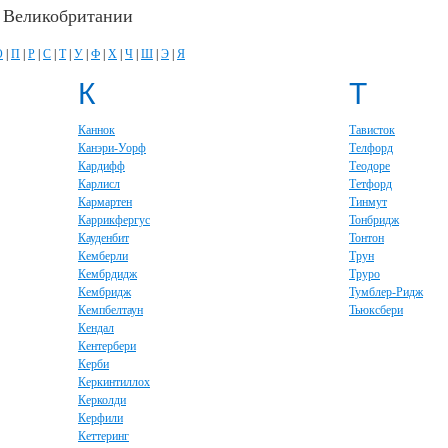
в Великобритании
О
|
П
|
Р
|
С
|
Т
|
У
|
Ф
|
Х
|
Ч
|
Ш
|
Э
|
Я
К
Т
Каннок
Тависток
Канэри-Уорф
Телфорд
Кардифф
Теодоре
Карлисл
Тетфорд
Кармартен
Тинмут
Каррикфергус
Тонбридж
Кауденбит
Тонтон
Кемберли
Трун
Кембрдидж
Труро
Кембридж
Тумблер-Ридж
Кемпбелтаун
Тьюксбери
Кендал
Кентербери
Керби
Керкинтиллох
Керколди
Керфили
Кеттеринг