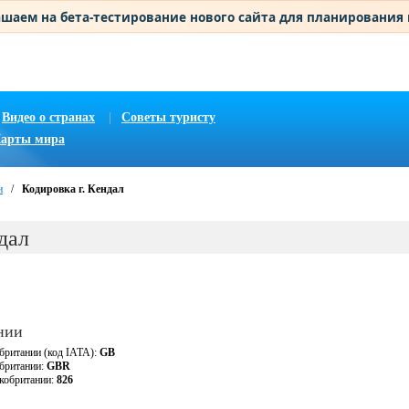
шаем на бета-тестирование нового сайта для планирования
Видео о странах
|
Советы туристу
арты мира
и
/
Кодировка г. Кендал
дал
нии
британии (код IATA):
GB
обритании:
GBR
кобритании:
826