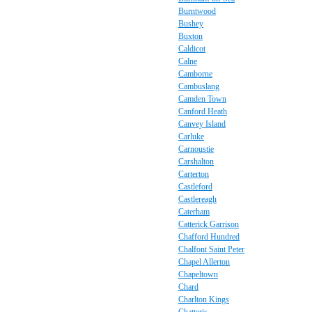
Burntwood
Bushey
Buxton
Caldicot
Calne
Camborne
Cambuslang
Camden Town
Canford Heath
Canvey Island
Carluke
Carnoustie
Carshalton
Carterton
Castleford
Castlereagh
Caterham
Catterick Garrison
Chafford Hundred
Chalfont Saint Peter
Chapel Allerton
Chapeltown
Chard
Charlton Kings