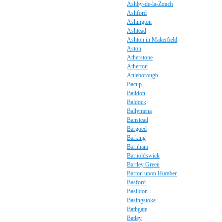
Ashby-de-la-Zouch
Ashford
Ashington
Ashtead
Ashton in Makerfield
Aston
Atherstone
Atherton
Attleborough
Bacup
Baildon
Baldock
Ballymena
Banstead
Bargoed
Barking
Barnham
Barnoldswick
Bartley Green
Barton upon Humber
Basford
Basildon
Basingstoke
Bathgate
Batley