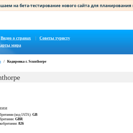
шаем на бета-тестирование нового сайта для планирования
Видео о странах
|
Советы туристу
арты мира
и
/
Кодировка г. Scunthorpe
nthorpe
нии
британии (код IATA):
GB
обритании:
GBR
кобритании:
826