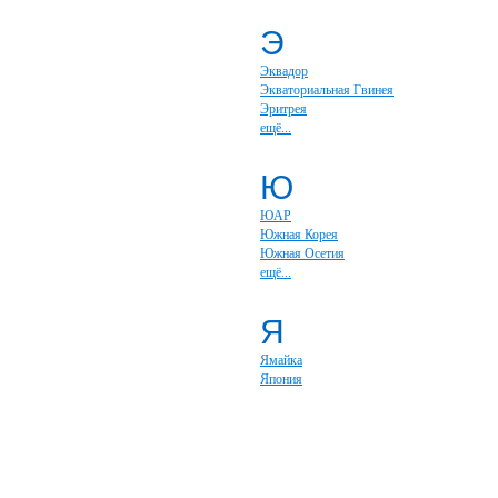
Э
Эквадор
Экваториальная Гвинея
Эритрея
ещё...
Ю
ЮАР
Южная Корея
Южная Осетия
ещё...
Я
Ямайка
Япония