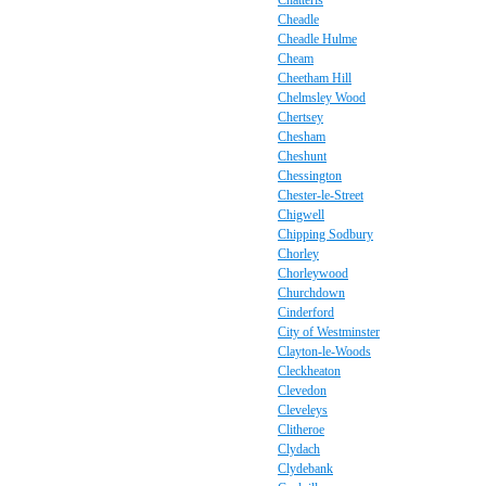
Chatteris
Cheadle
Cheadle Hulme
Cheam
Cheetham Hill
Chelmsley Wood
Chertsey
Chesham
Cheshunt
Chessington
Chester-le-Street
Chigwell
Chipping Sodbury
Chorley
Chorleywood
Churchdown
Cinderford
City of Westminster
Clayton-le-Woods
Cleckheaton
Clevedon
Cleveleys
Clitheroe
Clydach
Clydebank