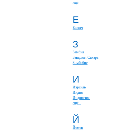
ещё...
Е
Египет
З
Замбия
Западная Сахара
Зимбабве
И
Израиль
Индия
Индонезия
ещё...
Й
Йемен