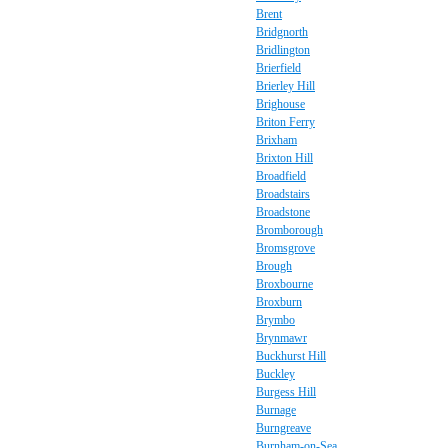
Brent
Bridgnorth
Bridlington
Brierfield
Brierley Hill
Brighouse
Briton Ferry
Brixham
Brixton Hill
Broadfield
Broadstairs
Broadstone
Bromborough
Bromsgrove
Brough
Broxbourne
Broxburn
Brymbo
Brynmawr
Buckhurst Hill
Buckley
Burgess Hill
Burnage
Burngreave
Burnham-on-Sea