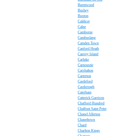
Burntwood
Bushey
Buxton
Caldicot
Calne
Camborne
Cambuslang
Camden Town
Canford Heath
Canvey Island
Carluke
Carnoustie
Carshalton
Carterton
Castleford
Castlereagh
Caterham
Catterick Garrison
Chafford Hundred
Chalfont Saint Peter
Chapel Allerton
Chapeltown
Chard
Charlton Kings