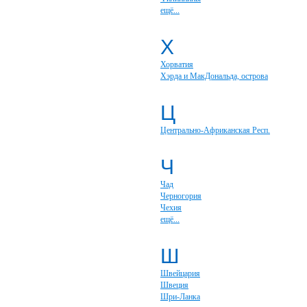
ещё...
Х
Хорватия
Хэрда и МакДональда, острова
Ц
Центрально-Африканская Респ.
Ч
Чад
Черногория
Чехия
ещё...
Ш
Швейцария
Швеция
Шри-Ланка