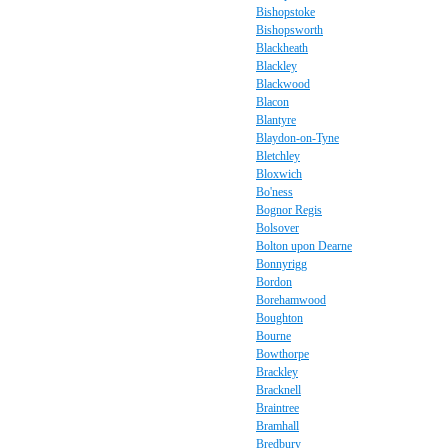
Bishopstoke
Bishopsworth
Blackheath
Blackley
Blackwood
Blacon
Blantyre
Blaydon-on-Tyne
Bletchley
Bloxwich
Bo'ness
Bognor Regis
Bolsover
Bolton upon Dearne
Bonnyrigg
Bordon
Borehamwood
Boughton
Bourne
Bowthorpe
Brackley
Bracknell
Braintree
Bramhall
Bredbury