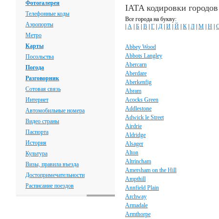
Фотогалерея
IATA кодировки городо
Телефонные коды
Все города на букву:
Аэропорты
|
А
|
Б
|
В
|
Г
|
Д
|
И
|
Й
|
К
|
Л
|
М
|
Н
|
Метро
Карты
Abbey Wood
Abbots Langley
Посольства
Abercarn
Погода
Aberdare
Разговорник
Aberkenfig
Сотовая связь
Abram
Интернет
Acocks Green
Addlestone
Автомобильные номера
Adwick le Street
Видео страны
Airdrie
Паспорта
Aldridge
История
Alsager
Alton
Культура
Altrincham
Визы, правила въезда
Amersham on the Hill
Достопримечательности
Ampthill
Расписание поездов
Annfield Plain
Archway
Armadale
Armthorpe