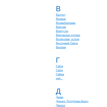
В
Вануату
Ватикан
Великобритания
Венгрия
Венесуэла
Виргинские острова
Вознесения, остров
Восточный Тимор
Вьетнам
Г
Габон
Гаити
Гайана
ещё...
Д
Дания
Демокр. Республика Конго
Джерси