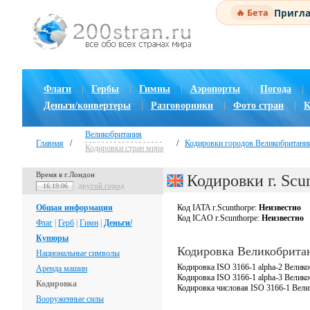
Пригла
🔥 Бета
Флаги
|
Гербы
|
Гимны
|
Аэропорты
|
Погода
|
Деньги/конвертеры
|
Разговорники
|
Фото стран
|
К
Великобритания
Главная
/
/
Кодировки городов Великобритани
Кодировки стран мира
Время в г.Лондон
Кодировки г. Scu
другой город
16:19:07
Общая информация
Код IATA г.Scunthorpe:
Неизвестно
Код ICAO г.Scunthorpe:
Неизвестно
Флаг
|
Герб
|
Гимн
|
Деньги/
Купюры
Кодировка Великобрита
Национальные символы
Кодировка ISO 3166-1 alpha-2 Велико
Аренда машин
Кодировка ISO 3166-1 alpha-3 Велик
Кодировка
Кодировка числовая ISO 3166-1 Вели
Вооруженные силы