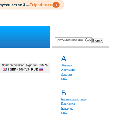
Tripsdex.ru
 путешествий —
→
А
Фунт стерлингов. Курс на 07.08.26
Абхазия
1
GBP
=
109.7294
RUR
Австралия
Австрия
ещё...
Б
Багамские острова
Бангладеш
Барбадос
ещё...