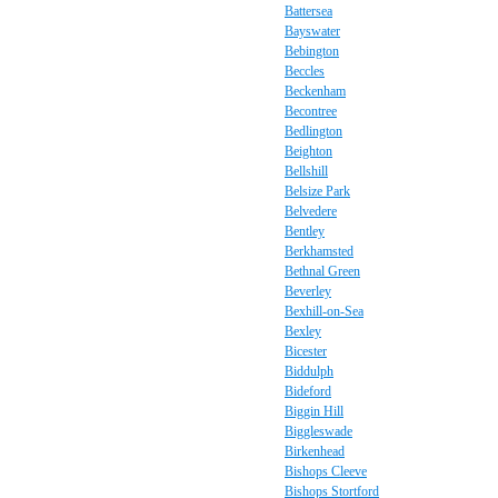
Battersea
Bayswater
Bebington
Beccles
Beckenham
Becontree
Bedlington
Beighton
Bellshill
Belsize Park
Belvedere
Bentley
Berkhamsted
Bethnal Green
Beverley
Bexhill-on-Sea
Bexley
Bicester
Biddulph
Bideford
Biggin Hill
Biggleswade
Birkenhead
Bishops Cleeve
Bishops Stortford