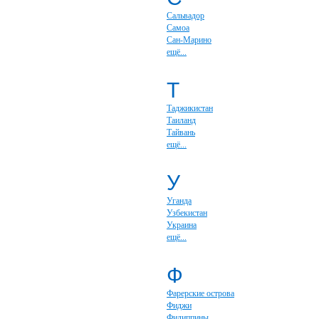
Сальвадор
Самоа
Сан-Марино
ещё...
Т
Таджикистан
Таиланд
Тайвань
ещё...
У
Уганда
Узбекистан
Украина
ещё...
Ф
Фарерские острова
Фиджи
Филиппины