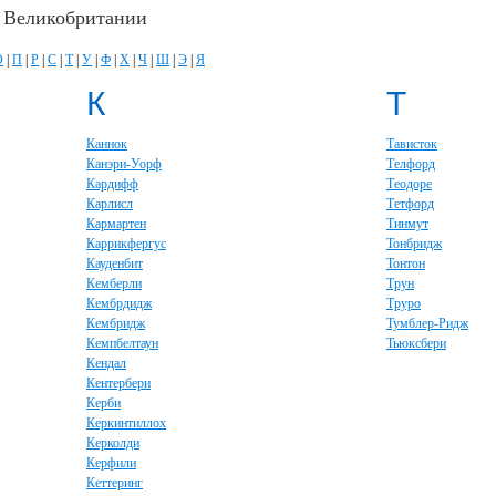
в Великобритании
О
|
П
|
Р
|
С
|
Т
|
У
|
Ф
|
Х
|
Ч
|
Ш
|
Э
|
Я
К
Т
Каннок
Тависток
Канэри-Уорф
Телфорд
Кардифф
Теодоре
Карлисл
Тетфорд
Кармартен
Тинмут
Каррикфергус
Тонбридж
Кауденбит
Тонтон
Кемберли
Трун
Кембрдидж
Труро
Кембридж
Тумблер-Ридж
Кемпбелтаун
Тьюксбери
Кендал
Кентербери
Керби
Керкинтиллох
Керколди
Керфили
Кеттеринг