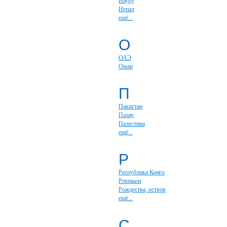
Науру
Непал
ещё...
О
ОАЭ
Оман
П
Пакистан
Палау
Палестина
ещё...
Р
Республика Конго
Реюньон
Рождества, остров
ещё...
С