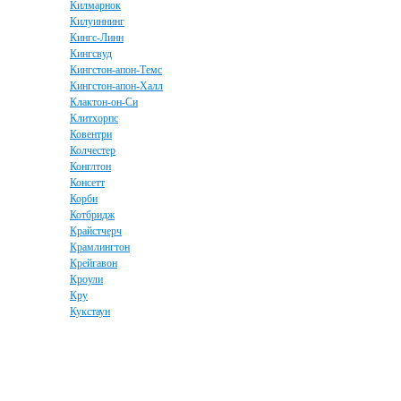
Килмарнок
Килуиннинг
Кингс-Линн
Кингсвуд
Кингстон-апон-Темс
Кингстон-апон-Халл
Клактон-он-Си
Клитхорпс
Ковентри
Колчестер
Конглтон
Консетт
Корби
Котбридж
Крайстчерч
Крамлингтон
Крейгавон
Кроули
Кру
Кукстаун