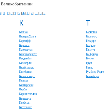
в Великобритании
О
|
П
|
Р
|
С
|
Т
|
У
|
Ф
|
Х
|
Ч
|
Ш
|
Э
|
Я
К
Т
Каннок
Тависток
Канэри-Уорф
Телфорд
Кардифф
Теодоре
Карлисл
Тетфорд
Кармартен
Тинмут
Каррикфергус
Тонбридж
Кауденбит
Тонтон
Кемберли
Трун
Кембрдидж
Труро
Кембридж
Тумблер-Ридж
Кемпбелтаун
Тьюксбери
Кендал
Кентербери
Керби
Керкинтиллох
Керколди
Керфили
Кеттеринг