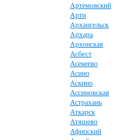
Артемовский
Арти
Архангельск
Архара
Архонская
Асбест
Асекеево
Асино
Аскино
Ассиновская
Астрахань
Аткарск
Атяшево
Афипский