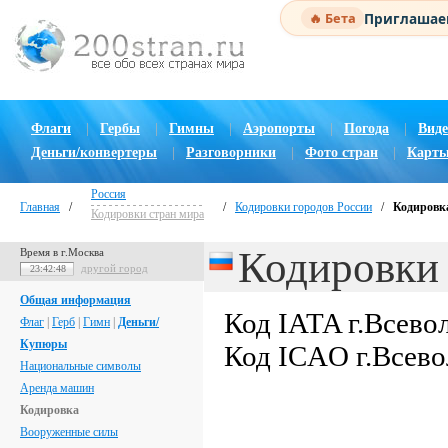
Приглашаем
🔥 Бета
Флаги
|
Гербы
|
Гимны
|
Аэропорты
|
Погода
|
Виде
Деньги/конвертеры
|
Разговорники
|
Фото стран
|
Карты
Россия
Главная
/
/
Кодировки городов России
/
Кодировка
Кодировки стран мира
Кодировки 
Время в г.Москва
другой город
23:42:49
Общая информация
Код IATA г.Всево
Флаг
|
Герб
|
Гимн
|
Деньги/
Купюры
Код ICAO г.Всев
Национальные символы
Аренда машин
Кодировка
Вооруженные силы