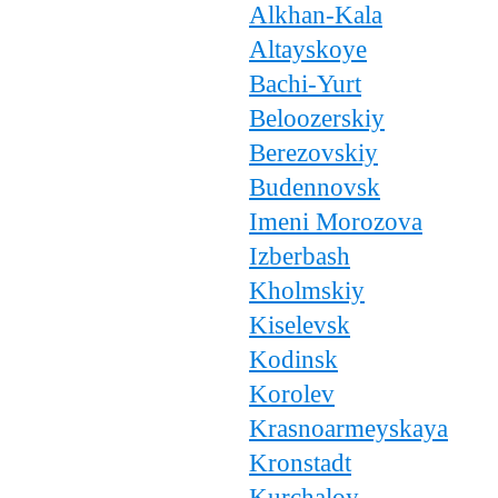
Alkhan-Kala
Altayskoye
Bachi-Yurt
Beloozerskiy
Berezovskiy
Budennovsk
Imeni Morozova
Izberbash
Kholmskiy
Kiselevsk
Kodinsk
Korolev
Krasnoarmeyskaya
Kronstadt
Kurchaloy