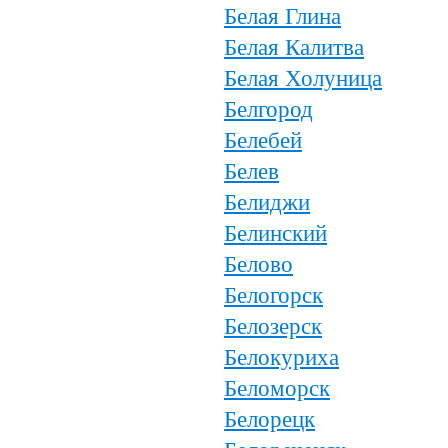
Белая Глина
Белая Калитва
Белая Холуница
Белгород
Белебей
Белев
Белиджи
Белинский
Белово
Белогорск
Белозерск
Белокуриха
Беломорск
Белорецк