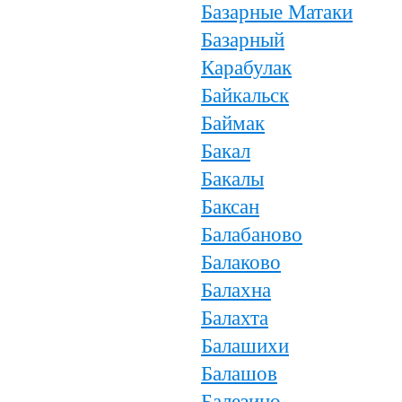
Базарные Матаки
Базарный
Карабулак
Байкальск
Баймак
Бакал
Бакалы
Баксан
Балабаново
Балаково
Балахна
Балахта
Балашихи
Балашов
Балезино