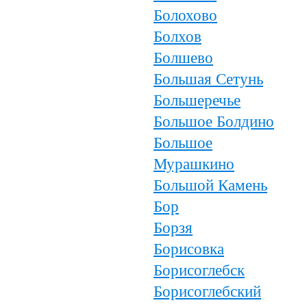
Болохово
Болхов
Болшево
Большая Сетунь
Большеречье
Большое Болдино
Большое
Мурашкино
Большой Камень
Бор
Борзя
Борисовка
Борисоглебск
Борисоглебский