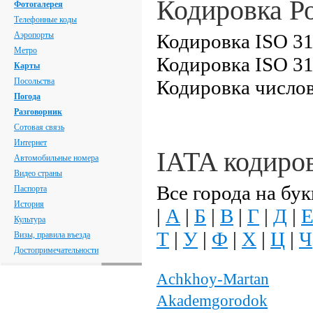
Кодировка Р
Фотогалерея
Телефонные коды
Аэропорты
Кодировка ISO 31
Метро
Кодировка ISO 31
Карты
Посольства
Кодировка числов
Погода
Разговорник
Сотовая связь
Интернет
IATA кодиро
Автомобильные номера
Видео страны
Все города на бук
Паспорта
История
|
А
|
Б
|
В
|
Г
|
Д
|
Культура
Т
|
У
|
Ф
|
Х
|
Ц
|
Ч
Визы, правила въезда
Достопримечательности
Achkhoy-Martan
Akademgorodok