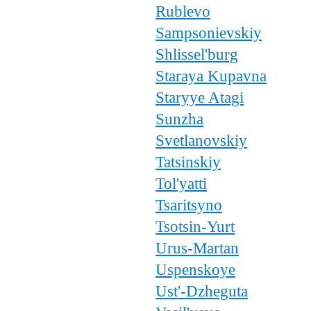
Rublevo
Sampsonievskiy
Shlissel'burg
Staraya Kupavna
Staryye Atagi
Sunzha
Svetlanovskiy
Tatsinskiy
Tol'yatti
Tsaritsyno
Tsotsin-Yurt
Urus-Martan
Uspenskoye
Ust'-Dzheguta