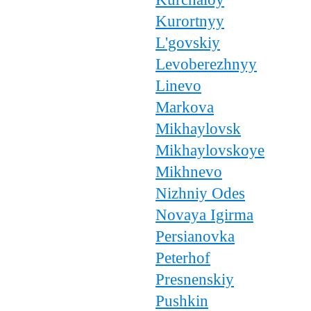
Kurortnyy
L'govskiy
Levoberezhnyy
Linevo
Markova
Mikhaylovsk
Mikhaylovskoye
Mikhnevo
Nizhniy Odes
Novaya Igirma
Persianovka
Peterhof
Presnenskiy
Pushkin