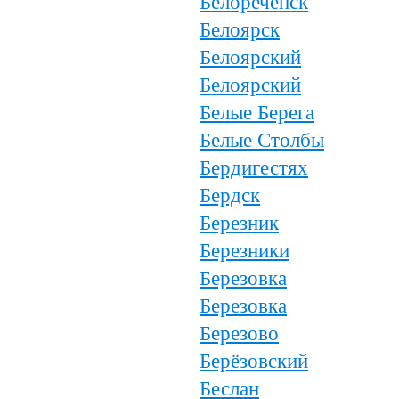
Белореченск
Белоярск
Белоярский
Белоярский
Белые Берега
Белые Столбы
Бердигестях
Бердск
Березник
Березники
Березовка
Березовка
Березово
Берёзовский
Беслан