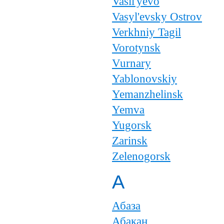
Vasil'yevo
Vasyl'evsky Ostrov
Verkhniy Tagil
Vorotynsk
Vurnary
Yablonovskiy
Yemanzhelinsk
Yemva
Yugorsk
Zarinsk
Zelenogorsk
А
Абаза
Абакан