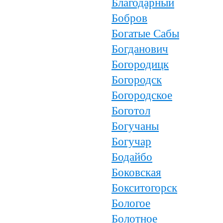
Благодарный
Бобров
Богатые Сабы
Богданович
Богородицк
Богородск
Богородское
Боготол
Богучаны
Богучар
Бодайбо
Боковская
Бокситогорск
Бологое
Болотное