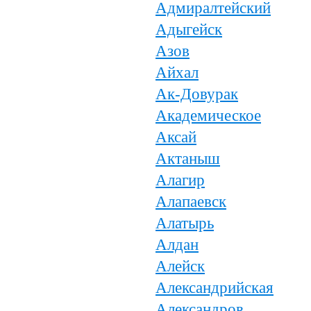
Адмиралтейский
Адыгейск
Азов
Айхал
Ак-Довурак
Академическое
Аксай
Актаныш
Алагир
Алапаевск
Алатырь
Алдан
Алейск
Александрийская
Александров