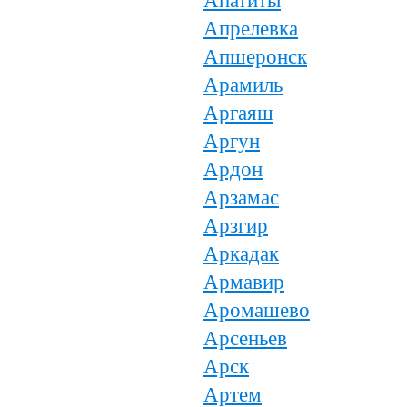
Апатиты
Апрелевка
Апшеронск
Арамиль
Аргаяш
Аргун
Ардон
Арзамас
Арзгир
Аркадак
Армавир
Аромашево
Арсеньев
Арск
Артем