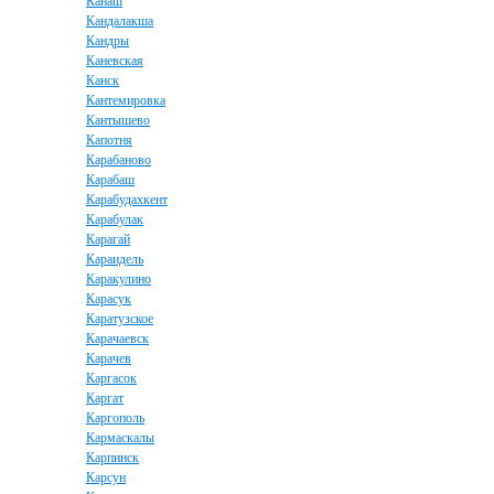
Канаш
Кандалакша
Кандры
Каневская
Канск
Кантемировка
Кантышево
Капотня
Карабаново
Карабаш
Карабудахкент
Карабулак
Карагай
Караидель
Каракулино
Карасук
Каратузское
Карачаевск
Карачев
Каргасок
Каргат
Каргополь
Кармаскалы
Карпинск
Карсун