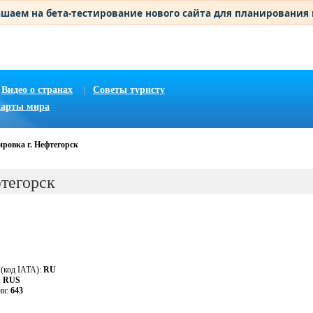
шаем на бета-тестирование нового сайта для планирования
Видео о странах
|
Советы туристу
арты мира
ировка г. Нефтегорск
фтегорск
 (код IATA):
RU
:
RUS
ии:
643