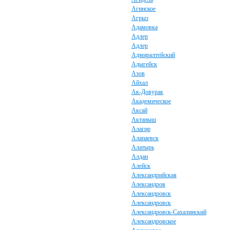
Агинское
Агрыз
Адамовка
Адлер
Адлер
Адмиралтейский
Адыгейск
Азов
Айхал
Ак-Довурак
Академическое
Аксай
Актаныш
Алагир
Алапаевск
Алатырь
Алдан
Алейск
Александрийская
Александров
Александровск
Александровск
Александровск-Сахалинский
Александровское