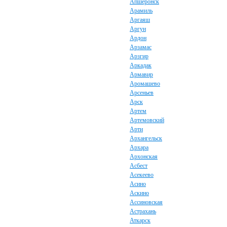
Апшеронск
Арамиль
Аргаяш
Аргун
Ардон
Арзамас
Арзгир
Аркадак
Армавир
Аромашево
Арсеньев
Арск
Артем
Артемовский
Арти
Архангельск
Архара
Архонская
Асбест
Асекеево
Асино
Аскино
Ассиновская
Астрахань
Аткарск