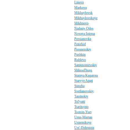
Linevo
Markova
Mikhaylovsk
Mikhaylovskoye
Mikhnevo
Nizhniy Odes
Novaya Igirma
Persianovka
Peterhof
Presnenskiy
Pushkin
Rublevo
Sampsonievskiy
Shlissel'burg
Staraya Kupavna
Staryye Atagi
Sunzha
Svetlanovskiy
Tatsinskiy
Tol'yatti
Tsaritsyno
Tsotsin-Yurt
Urus-Martan
Uspenskoye
Ust'-Dzheguta