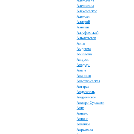
Алексеевка
Алексеевка
Алексеевское
Алексин
Аллерой
Алнаши
Алтуфьевский
Альметьевск
Амга
Амдерма
Аминьево
Амурск
Анадырь
Анапа
Анапская
Анастасиевская
Ангарск
Андреаполь
Андреевское
Анжеро-Судженск
Анна
Аннино
Аннино
Апатиты
Апрелевка