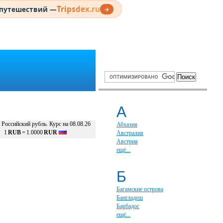
Tripsdex.ru
 путешествий —
→
А
Российский рубль. Курс на 08.08.26
Абхазия
1
RUB
=
1.0000
RUR
Австралия
Австрия
ещё...
Б
Багамские острова
Бангладеш
Барбадос
ещё...