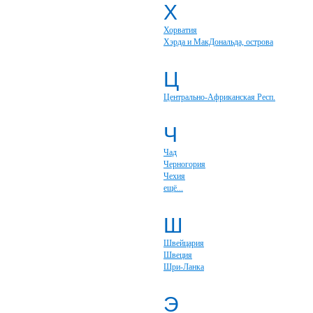
Х
Хорватия
Хэрда и МакДональда, острова
Ц
Центрально-Африканская Респ.
Ч
Чад
Черногория
Чехия
ещё...
Ш
Швейцария
Швеция
Шри-Ланка
Э