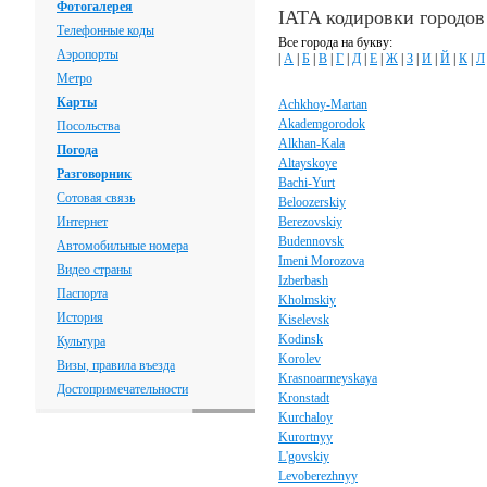
Фотогалерея
IATA кодировки городов
Телефонные коды
Все города на букву:
Аэропорты
|
А
|
Б
|
В
|
Г
|
Д
|
Е
|
Ж
|
З
|
И
|
Й
|
К
|
Л
Метро
Карты
Achkhoy-Martan
Akademgorodok
Посольства
Alkhan-Kala
Погода
Altayskoye
Разговорник
Bachi-Yurt
Сотовая связь
Beloozerskiy
Интернет
Berezovskiy
Budennovsk
Автомобильные номера
Imeni Morozova
Видео страны
Izberbash
Паспорта
Kholmskiy
История
Kiselevsk
Kodinsk
Культура
Korolev
Визы, правила въезда
Krasnoarmeyskaya
Достопримечательности
Kronstadt
Kurchaloy
Kurortnyy
L'govskiy
Levoberezhnyy