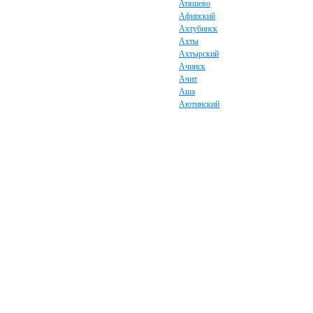
Атяшево
Афипский
Ахтубинск
Ахты
Ахтырский
Ачинск
Ачит
Аша
Аютинский