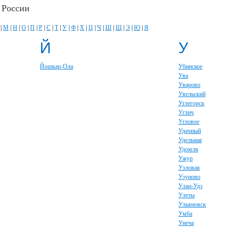
 России
|
М
|
Н
|
О
|
П
|
Р
|
С
|
Т
|
У
|
Ф
|
Х
|
Ц
|
Ч
|
Ш
|
Щ
|
Э
|
Ю
|
Я
Й
У
Йошкар-Ола
Убинское
Ува
Уварово
Увельский
Углегорск
Углич
Угловое
Удачный
Удельная
Удомля
Ужур
Узловая
Узуново
Улан-Удэ
Улеты
Ульяновск
Умба
Унеча