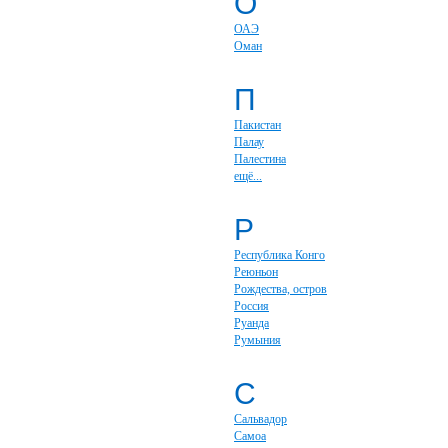
О
ОАЭ
Оман
П
Пакистан
Палау
Палестина
ещё...
Р
Республика Конго
Реюньон
Рождества, остров
Россия
Руанда
Румыния
С
Сальвадор
Самоа