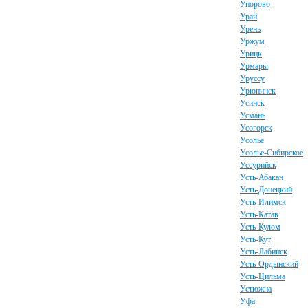
Упорово
Урай
Урень
Уржум
Урицк
Урмары
Уруссу
Урюпинск
Усинск
Усмань
Усогорск
Усолье
Усолье-Сибирское
Уссурийск
Усть-Абакан
Усть-Донецкий
Усть-Илимск
Усть-Катав
Усть-Кулом
Усть-Кут
Усть-Лабинск
Усть-Ордынский
Усть-Цильма
Устюжна
Уфа