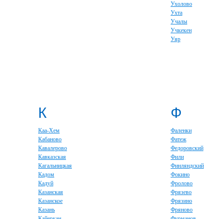
Ухолово
Ухта
Учалы
Учкекен
Уяр
К
Ф
Каа-Хем
Фаленки
Кабаново
Фатеж
Кавалерово
Федоровский
Кавказская
Фили
Кагальницкая
Финляндский
Кадом
Фокино
Кадуй
Фролово
Казанская
Фрязево
Казанское
Фрязино
Казань
Фряново
Кайеркан
Фурманов