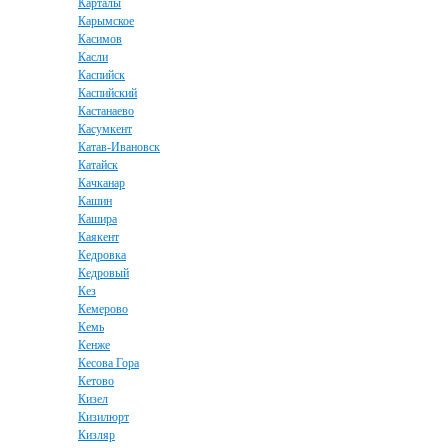
Карталы
Карымское
Касимов
Касли
Каспийск
Каспийский
Кастанаево
Касумкент
Катав-Ивановск
Катайск
Качканар
Кашин
Кашира
Каякент
Кедровка
Кедровый
Кез
Кемерово
Кемь
Кенже
Кесова Гора
Кетово
Кизел
Кизилюрт
Кизляр