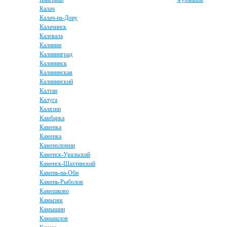
Калач
Калач-на-Дону
Калачинск
Калевала
Калинин
Калининград
Калининск
Калининская
Калининский
Калтан
Калуга
Калязин
Камбарка
Каменка
Каменка
Каменоломни
Каменск-Уральский
Каменск-Шахтинский
Камень-на-Оби
Камень-Рыболов
Камешково
Камызяк
Камышин
Камышлов