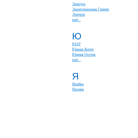
Эквадор
Экваториальная Гвинея
Эритрея
ещё...
Ю
ЮАР
Южная Корея
Южная Осетия
ещё...
Я
Ямайка
Япония