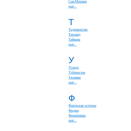
Сан-Марино
ещё...
Т
Таджикистан
Таиланд
Тайвань
ещё...
У
Уганда
Узбекистан
Украина
ещё...
Ф
Фарерские острова
Фиджи
Филиппины
ещё...