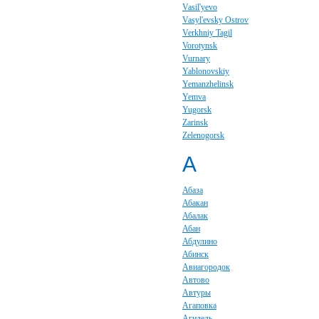
Vasil'yevo
Vasyl'evsky Ostrov
Verkhniy Tagil
Vorotynsk
Vurnary
Yablonovskiy
Yemanzhelinsk
Yemva
Yugorsk
Zarinsk
Zelenogorsk
А
Абаза
Абакан
Абалак
Абан
Абдулино
Абинск
Авиагородок
Автово
Автуры
Агаповка
Агидель