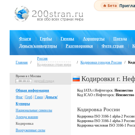
Пригла
🔥 Бета
Флаги
|
Гербы
|
Гимны
|
Аэропорты
|
Погода
|
Деньги/конвертеры
|
Разговорники
|
Фото стран
|
К
Россия
Главная
/
/
Кодировки городов России
/
Код
Кодировки стран мира
Время в г.Москва
Кодировки г. Не
другой город
00:18:14
Общая информация
Код IATA г.Нефтегорск:
Неизвестно
Код ICAO г.Нефтегорск:
Неизвестно
Флаг
|
Герб
|
Гимн
|
Деньги/
Купюры
Кодировка России
Национальные символы
Кодировка ISO 3166-1 alpha-2 России
Аренда машин
Кодировка ISO 3166-1 alpha-3 России
Кодировка
Кодировка числовая ISO 3166-1 Росс
Вооруженные силы