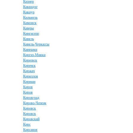
Кизнер
Киквидзе
Кикнур
Кильмезь
Кимовск
Кимры
Кингисепп
Кинель
Кинель-Черкассы
Кинешма
Киргиз-Мияки
Киреевск
Киренск
Киржач
Кириллов
Кириши
Киров
Киров
Кировград
Кирово-Чепецк
Кировск
Кировск
Кировский
Кирс
Кирсанов