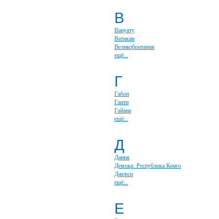
В
Вануату
Ватикан
Великобритания
ещё...
Г
Габон
Гаити
Гайана
ещё...
Д
Дания
Демокр. Республика Конго
Джерси
ещё...
Е