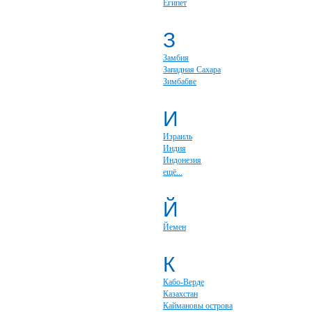
Египет
З
Замбия
Западная Сахара
Зимбабве
И
Израиль
Индия
Индонезия
ещё...
Й
Йемен
К
Кабо-Верде
Казахстан
Каймановы острова