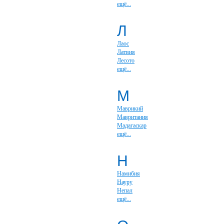
ещё...
Л
Лаос
Латвия
Лесото
ещё...
М
Маврикий
Мавритания
Мадагаскар
ещё...
Н
Намибия
Науру
Непал
ещё...