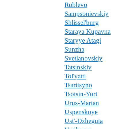
Rublevo
Sampsonievskiy
Shlissel'burg
Staraya Kupavna
Staryye Atagi
Sunzha
Svetlanovskiy
Tatsinskiy
Tol'yatti
Tsaritsyno
Tsotsin-Yurt
Urus-Martan
Uspenskoye
Ust'-Dzheguta