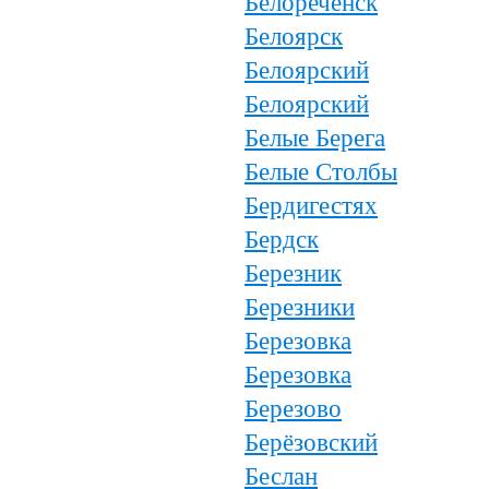
Белореченск
Белоярск
Белоярский
Белоярский
Белые Берега
Белые Столбы
Бердигестях
Бердск
Березник
Березники
Березовка
Березовка
Березово
Берёзовский
Беслан