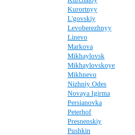
Kurortnyy
L'govskiy
Levoberezhnyy
Linevo
Markova
Mikhaylovsk
Mikhaylovskoye
Mikhnevo
Nizhniy Odes
Novaya Igirma
Persianovka
Peterhof
Presnenskiy
Pushkin