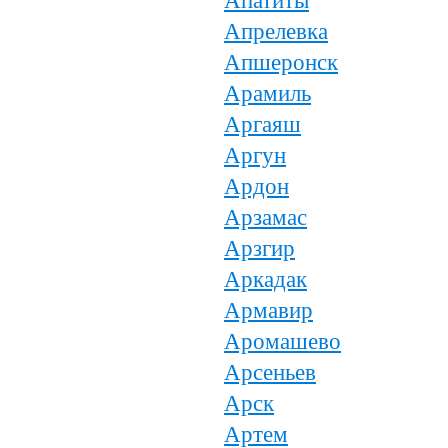
Апатиты
Апрелевка
Апшеронск
Арамиль
Аргаяш
Аргун
Ардон
Арзамас
Арзгир
Аркадак
Армавир
Аромашево
Арсеньев
Арск
Артем