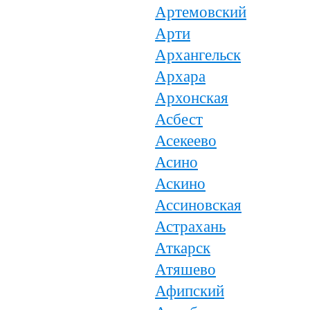
Артемовский
Арти
Архангельск
Архара
Архонская
Асбест
Асекеево
Асино
Аскино
Ассиновская
Астрахань
Аткарск
Атяшево
Афипский