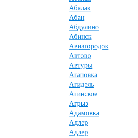
Абалак
Абан
Абдулино
Абинск
Авиагородок
Автово
Автуры
Агаповка
Агидель
Агинское
Агрыз
Адамовка
Адлер
Адлер