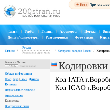
Приглашаем
🔥 Бета
Флаги
|
Гербы
|
Гимны
|
Аэропорты
|
Погода
|
Виде
Деньги/конвертеры
|
Разговорники
|
Фото стран
|
Карты
Россия
Главная
/
/
Кодировки городов России
/
Кодировка
Кодировки стран мира
Кодировки 
Время в г.Москва
другой город
17:27:33
Общая информация
Код IATA г.Вороб
Флаг
|
Герб
|
Гимн
|
Деньги/
Купюры
Код ICAO г.Воро
Национальные символы
Аренда машин
Кодировка
Вооруженные силы