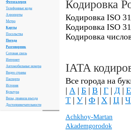
Кодировка Р
Фотогалерея
Телефонные коды
Аэропорты
Кодировка ISO 31
Метро
Кодировка ISO 31
Карты
Посольства
Кодировка числов
Погода
Разговорник
Сотовая связь
Интернет
IATA кодиро
Автомобильные номера
Видео страны
Все города на бук
Паспорта
История
|
А
|
Б
|
В
|
Г
|
Д
|
Культура
Т
|
У
|
Ф
|
Х
|
Ц
|
Ч
Визы, правила въезда
Достопримечательности
Achkhoy-Martan
Akademgorodok