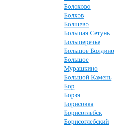
Болохово
Болхов
Болшево
Большая Сетунь
Большеречье
Большое Болдино
Большое
Мурашкино
Большой Камень
Бор
Борзя
Борисовка
Борисоглебск
Борисоглебский