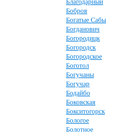
Благодарный
Бобров
Богатые Сабы
Богданович
Богородицк
Богородск
Богородское
Боготол
Богучаны
Богучар
Бодайбо
Боковская
Бокситогорск
Бологое
Болотное