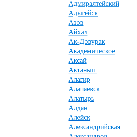
Адмиралтейский
Адыгейск
Азов
Айхал
Ак-Довурак
Академическое
Аксай
Актаныш
Алагир
Алапаевск
Алатырь
Алдан
Алейск
Александрийская
Александров