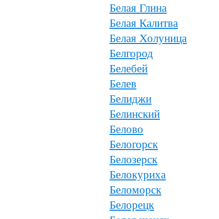
Белая Глина
Белая Калитва
Белая Холуница
Белгород
Белебей
Белев
Белиджи
Белинский
Белово
Белогорск
Белозерск
Белокуриха
Беломорск
Белорецк