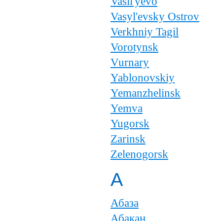
Vasil'yevo
Vasyl'evsky Ostrov
Verkhniy Tagil
Vorotynsk
Vurnary
Yablonovskiy
Yemanzhelinsk
Yemva
Yugorsk
Zarinsk
Zelenogorsk
А
Абаза
Абакан