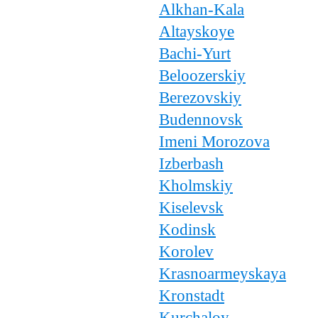
Alkhan-Kala
Altayskoye
Bachi-Yurt
Beloozerskiy
Berezovskiy
Budennovsk
Imeni Morozova
Izberbash
Kholmskiy
Kiselevsk
Kodinsk
Korolev
Krasnoarmeyskaya
Kronstadt
Kurchaloy