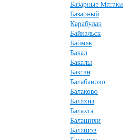
Базарные Матаки
Базарный
Карабулак
Байкальск
Баймак
Бакал
Бакалы
Баксан
Балабаново
Балаково
Балахна
Балахта
Балашихи
Балашов
Балезино