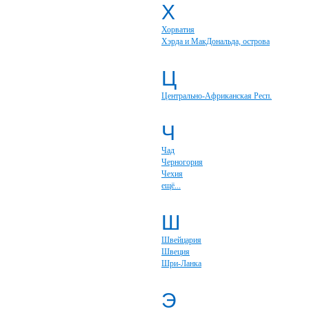
Х
Хорватия
Хэрда и МакДональда, острова
Ц
Центрально-Африканская Респ.
Ч
Чад
Черногория
Чехия
ещё...
Ш
Швейцария
Швеция
Шри-Ланка
Э