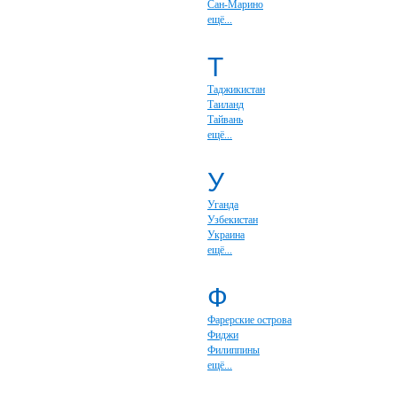
Сан-Марино
ещё...
Т
Таджикистан
Таиланд
Тайвань
ещё...
У
Уганда
Узбекистан
Украина
ещё...
Ф
Фарерские острова
Фиджи
Филиппины
ещё...