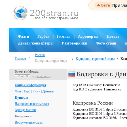
Пригла
🔥 Бета
Флаги
|
Гербы
|
Гимны
|
Аэропорты
|
Погода
|
Деньги/конвертеры
|
Разговорники
|
Фото стран
|
К
Россия
Главная
/
/
Кодировки городов России
/
Код
Кодировки стран мира
Время в г.Москва
Кодировки г. Да
другой город
19:45:40
Общая информация
Код IATA г.Данилов:
Неизвестно
Код ICAO г.Данилов:
Неизвестно
Флаг
|
Герб
|
Гимн
|
Деньги/
Купюры
Кодировка России
Национальные символы
Кодировка ISO 3166-1 alpha-2 России
Аренда машин
Кодировка ISO 3166-1 alpha-3 России
Кодировка
Кодировка числовая ISO 3166-1 Росс
Вооруженные силы