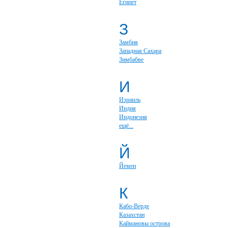
Египет
З
Замбия
Западная Сахара
Зимбабве
И
Израиль
Индия
Индонезия
ещё...
Й
Йемен
К
Кабо-Верде
Казахстан
Каймановы острова