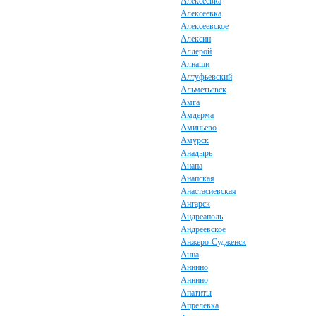
Алексеевка
Алексеевка
Алексеевское
Алексин
Аллерой
Алнаши
Алтуфьевский
Альметьевск
Амга
Амдерма
Аминьево
Амурск
Анадырь
Анапа
Анапская
Анастасиевская
Ангарск
Андреаполь
Андреевское
Анжеро-Судженск
Анна
Аннино
Аннино
Апатиты
Апрелевка