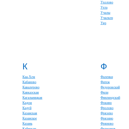
Ухолово
Ухта
Учалы
Учкекен
Уяр
К
Ф
Каа-Хем
Фаленки
Кабаново
Фатеж
Кавалерово
Федоровский
Кавказская
Фили
Кагальницкая
Финляндский
Кадом
Фокино
Кадуй
Фролово
Казанская
Фрязево
Казанское
Фрязино
Казань
Фряново
Кайеркан
Фурманов