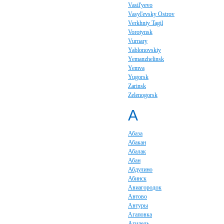
Vasil'yevo
Vasyl'evsky Ostrov
Verkhniy Tagil
Vorotynsk
Vurnary
Yablonovskiy
Yemanzhelinsk
Yemva
Yugorsk
Zarinsk
Zelenogorsk
А
Абаза
Абакан
Абалак
Абан
Абдулино
Абинск
Авиагородок
Автово
Автуры
Агаповка
Агидель