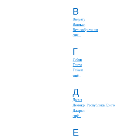
В
Вануату
Ватикан
Великобритания
ещё...
Г
Габон
Гаити
Гайана
ещё...
Д
Дания
Демокр. Республика Конго
Джерси
ещё...
Е