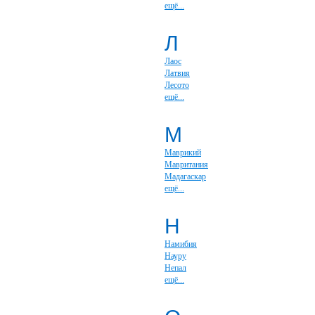
ещё...
Л
Лаос
Латвия
Лесото
ещё...
М
Маврикий
Мавритания
Мадагаскар
ещё...
Н
Намибия
Науру
Непал
ещё...