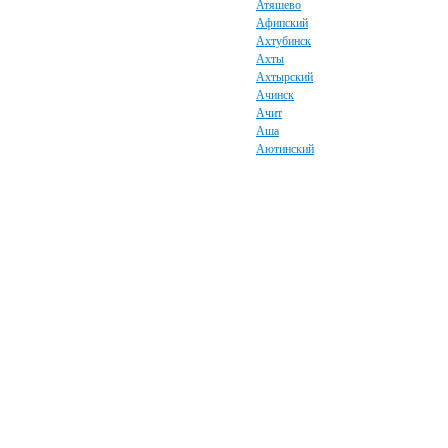
Атяшево
Афипский
Ахтубинск
Ахты
Ахтырский
Ачинск
Ачит
Аша
Аютинский