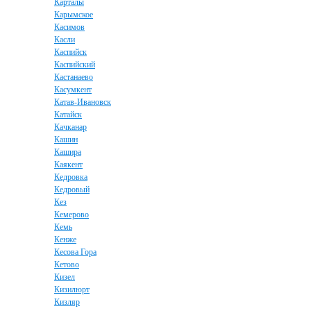
Карталы
Карымское
Касимов
Касли
Каспийск
Каспийский
Кастанаево
Касумкент
Катав-Ивановск
Катайск
Качканар
Кашин
Кашира
Каякент
Кедровка
Кедровый
Кез
Кемерово
Кемь
Кенже
Кесова Гора
Кетово
Кизел
Кизилюрт
Кизляр