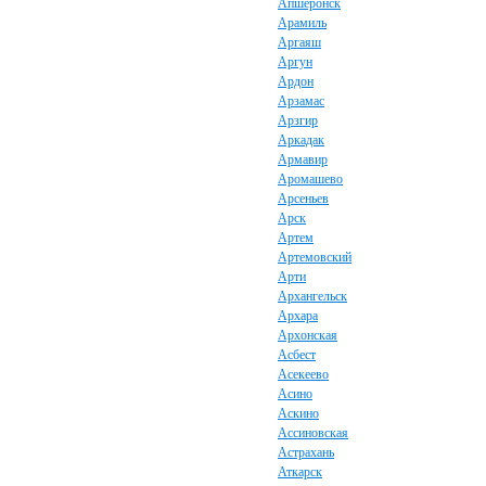
Апшеронск
Арамиль
Аргаяш
Аргун
Ардон
Арзамас
Арзгир
Аркадак
Армавир
Аромашево
Арсеньев
Арск
Артем
Артемовский
Арти
Архангельск
Архара
Архонская
Асбест
Асекеево
Асино
Аскино
Ассиновская
Астрахань
Аткарск