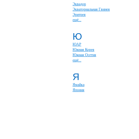
Эквадор
Экваториальная Гвинея
Эритрея
ещё...
Ю
ЮАР
Южная Корея
Южная Осетия
ещё...
Я
Ямайка
Япония