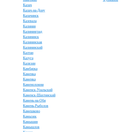
Калач
Калач-на-Дону
Калачинск
Калевала
Калинин
Калининград
Калининск
Калининская
Калининский
Калтан
Калуга
Калязин
Камбарка
Каменка
Каменка
Каменоломни
Каменск-Уральский
Каменск-Шахтинский
Камень-на-Оби
Камень-Рыболов
Камешково
Камызяк
Камышин
Камышлов