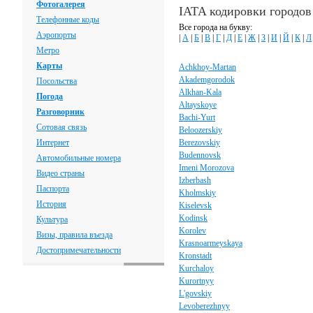
Фотогалерея
IATA кодировки городов
Телефонные коды
Все города на букву:
Аэропорты
|
А
|
Б
|
В
|
Г
|
Д
|
Е
|
Ж
|
З
|
И
|
Й
|
К
|
Л
Метро
Карты
Achkhoy-Martan
Akademgorodok
Посольства
Alkhan-Kala
Погода
Altayskoye
Разговорник
Bachi-Yurt
Сотовая связь
Beloozerskiy
Интернет
Berezovskiy
Budennovsk
Автомобильные номера
Imeni Morozova
Видео страны
Izberbash
Паспорта
Kholmskiy
История
Kiselevsk
Kodinsk
Культура
Korolev
Визы, правила въезда
Krasnoarmeyskaya
Достопримечательности
Kronstadt
Kurchaloy
Kurortnyy
L'govskiy
Levoberezhnyy