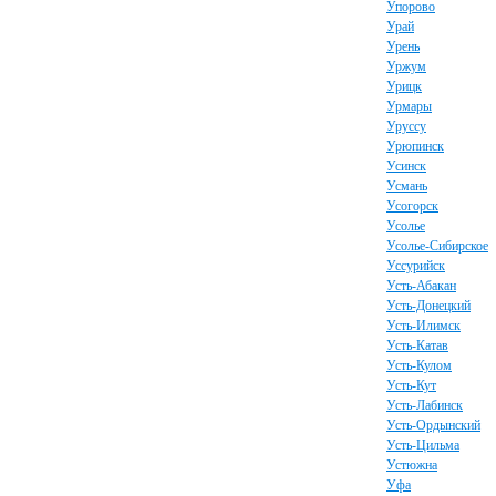
Упорово
Урай
Урень
Уржум
Урицк
Урмары
Уруссу
Урюпинск
Усинск
Усмань
Усогорск
Усолье
Усолье-Сибирское
Уссурийск
Усть-Абакан
Усть-Донецкий
Усть-Илимск
Усть-Катав
Усть-Кулом
Усть-Кут
Усть-Лабинск
Усть-Ордынский
Усть-Цильма
Устюжна
Уфа