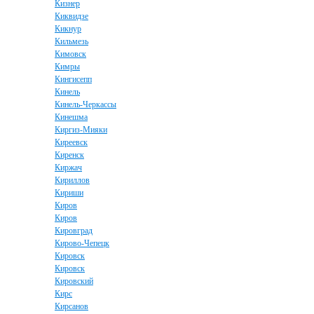
Кизнер
Киквидзе
Кикнур
Кильмезь
Кимовск
Кимры
Кингисепп
Кинель
Кинель-Черкассы
Кинешма
Киргиз-Мияки
Киреевск
Киренск
Киржач
Кириллов
Кириши
Киров
Киров
Кировград
Кирово-Чепецк
Кировск
Кировск
Кировский
Кирс
Кирсанов