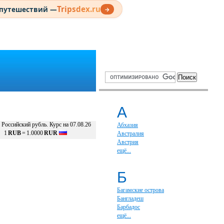
Tripsdex.ru
 путешествий —
→
А
Российский рубль. Курс на 07.08.26
Абхазия
1
RUB
=
1.0000
RUR
Австралия
Австрия
ещё...
Б
Багамские острова
Бангладеш
Барбадос
ещё...