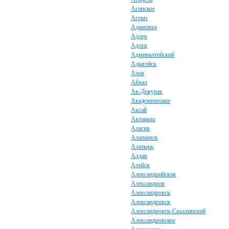
Агинское
Агрыз
Адамовка
Адлер
Адлер
Адмиралтейский
Адыгейск
Азов
Айхал
Ак-Довурак
Академическое
Аксай
Актаныш
Алагир
Алапаевск
Алатырь
Алдан
Алейск
Александрийская
Александров
Александровск
Александровск
Александровск-Сахалинский
Александровское