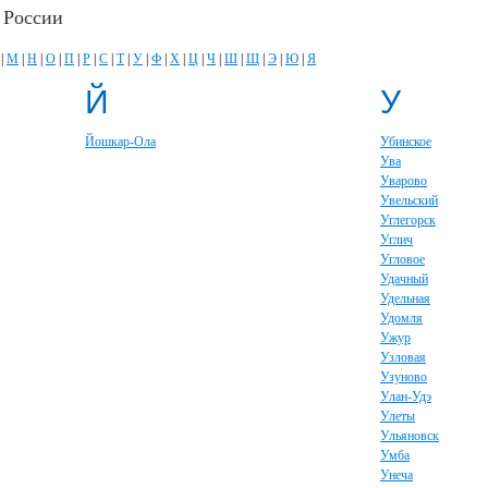
 России
|
М
|
Н
|
О
|
П
|
Р
|
С
|
Т
|
У
|
Ф
|
Х
|
Ц
|
Ч
|
Ш
|
Щ
|
Э
|
Ю
|
Я
Й
У
Йошкар-Ола
Убинское
Ува
Уварово
Увельский
Углегорск
Углич
Угловое
Удачный
Удельная
Удомля
Ужур
Узловая
Узуново
Улан-Удэ
Улеты
Ульяновск
Умба
Унеча