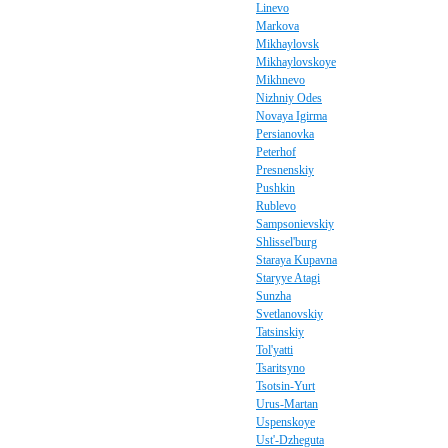
Linevo
Markova
Mikhaylovsk
Mikhaylovskoye
Mikhnevo
Nizhniy Odes
Novaya Igirma
Persianovka
Peterhof
Presnenskiy
Pushkin
Rublevo
Sampsonievskiy
Shlissel'burg
Staraya Kupavna
Staryye Atagi
Sunzha
Svetlanovskiy
Tatsinskiy
Tol'yatti
Tsaritsyno
Tsotsin-Yurt
Urus-Martan
Uspenskoye
Ust'-Dzheguta