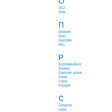
О
ОАЭ
Оман
П
Пакистан
Палау
Палестина
ещё...
Р
Республика Конго
Реюньон
Рождества, остров
Россия
Руанда
Румыния
С
Сальвадор
Самоа