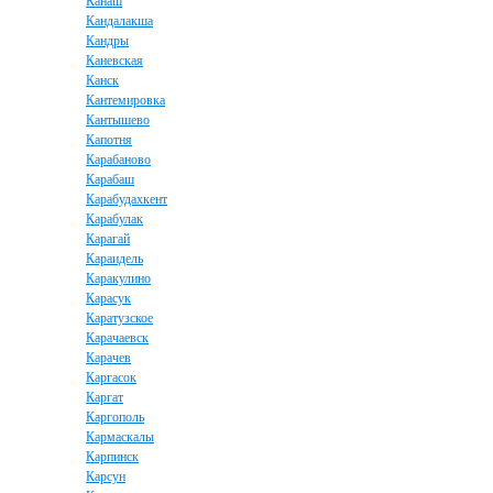
Канаш
Кандалакша
Кандры
Каневская
Канск
Кантемировка
Кантышево
Капотня
Карабаново
Карабаш
Карабудахкент
Карабулак
Карагай
Караидель
Каракулино
Карасук
Каратузское
Карачаевск
Карачев
Каргасок
Каргат
Каргополь
Кармаскалы
Карпинск
Карсун