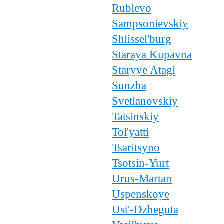
Rublevo
Sampsonievskiy
Shlissel'burg
Staraya Kupavna
Staryye Atagi
Sunzha
Svetlanovskiy
Tatsinskiy
Tol'yatti
Tsaritsyno
Tsotsin-Yurt
Urus-Martan
Uspenskoye
Ust'-Dzheguta