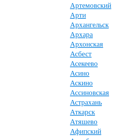
Артемовский
Арти
Архангельск
Архара
Архонская
Асбест
Асекеево
Асино
Аскино
Ассиновская
Астрахань
Аткарск
Атяшево
Афипский