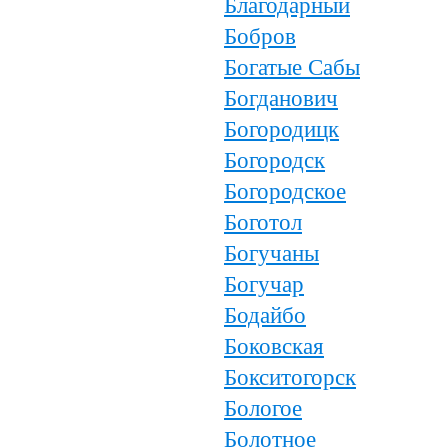
Благодарный
Бобров
Богатые Сабы
Богданович
Богородицк
Богородск
Богородское
Боготол
Богучаны
Богучар
Бодайбо
Боковская
Бокситогорск
Бологое
Болотное