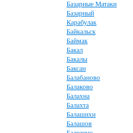
Базарные Матаки
Базарный
Карабулак
Байкальск
Баймак
Бакал
Бакалы
Баксан
Балабаново
Балаково
Балахна
Балахта
Балашихи
Балашов
Балезино