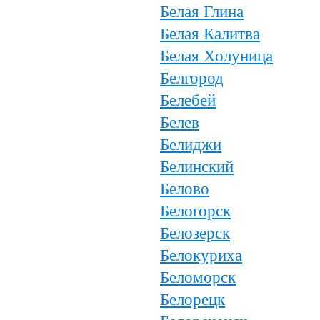
Белая Глина
Белая Калитва
Белая Холуница
Белгород
Белебей
Белев
Белиджи
Белинский
Белово
Белогорск
Белозерск
Белокуриха
Беломорск
Белорецк