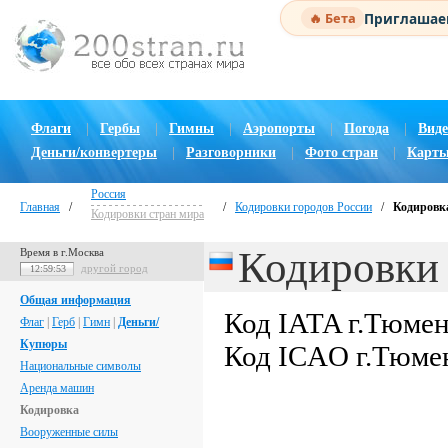
Приглашаем
🔥 Бета
Флаги
|
Гербы
|
Гимны
|
Аэропорты
|
Погода
|
Виде
Деньги/конвертеры
|
Разговорники
|
Фото стран
|
Карты
Россия
Главная
/
/
Кодировки городов России
/
Кодировка
Кодировки стран мира
Кодировки 
Время в г.Москва
другой город
12:59:54
Общая информация
Код IATA г.Тюме
Флаг
|
Герб
|
Гимн
|
Деньги/
Купюры
Код ICAO г.Тюме
Национальные символы
Аренда машин
Кодировка
Вооруженные силы