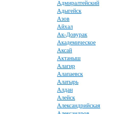
Адмиралтейский
Адыгейск
Азов
Айхал
Ак-Довурак
Академическое
Аксай
Актаныш
Алагир
Алапаевск
Алатырь
Алдан
Алейск
Александрийская
Александров