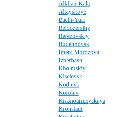
Alkhan-Kala
Altayskoye
Bachi-Yurt
Beloozerskiy
Berezovskiy
Budennovsk
Imeni Morozova
Izberbash
Kholmskiy
Kiselevsk
Kodinsk
Korolev
Krasnoarmeyskaya
Kronstadt
Kurchaloy