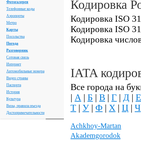
Кодировка Р
Фотогалерея
Телефонные коды
Аэропорты
Кодировка ISO 31
Метро
Кодировка ISO 31
Карты
Посольства
Кодировка числов
Погода
Разговорник
Сотовая связь
Интернет
IATA кодиро
Автомобильные номера
Видео страны
Все города на бук
Паспорта
История
|
А
|
Б
|
В
|
Г
|
Д
|
Культура
Т
|
У
|
Ф
|
Х
|
Ц
|
Ч
Визы, правила въезда
Достопримечательности
Achkhoy-Martan
Akademgorodok