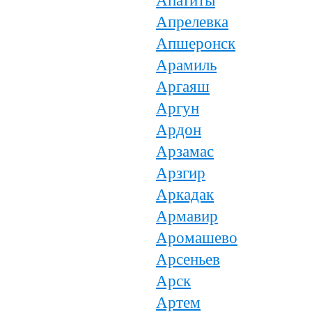
Апатиты
Апрелевка
Апшеронск
Арамиль
Аргаяш
Аргун
Ардон
Арзамас
Арзгир
Аркадак
Армавир
Аромашево
Арсеньев
Арск
Артем