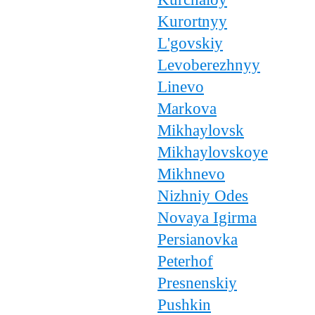
Kurortnyy
L'govskiy
Levoberezhnyy
Linevo
Markova
Mikhaylovsk
Mikhaylovskoye
Mikhnevo
Nizhniy Odes
Novaya Igirma
Persianovka
Peterhof
Presnenskiy
Pushkin