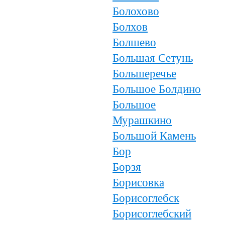
Болохово
Болхов
Болшево
Большая Сетунь
Большеречье
Большое Болдино
Большое
Мурашкино
Большой Камень
Бор
Борзя
Борисовка
Борисоглебск
Борисоглебский