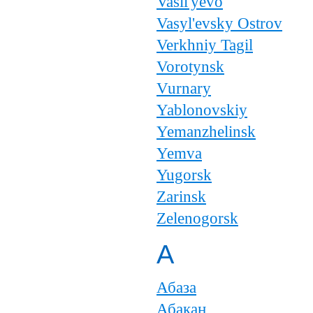
Vasil'yevo
Vasyl'evsky Ostrov
Verkhniy Tagil
Vorotynsk
Vurnary
Yablonovskiy
Yemanzhelinsk
Yemva
Yugorsk
Zarinsk
Zelenogorsk
А
Абаза
Абакан