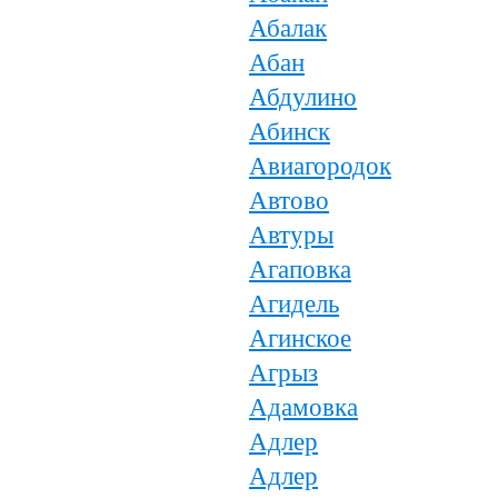
Абалак
Абан
Абдулино
Абинск
Авиагородок
Автово
Автуры
Агаповка
Агидель
Агинское
Агрыз
Адамовка
Адлер
Адлер