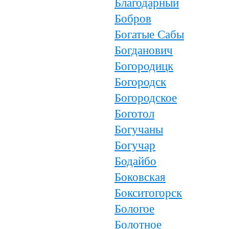
Благодарный
Бобров
Богатые Сабы
Богданович
Богородицк
Богородск
Богородское
Боготол
Богучаны
Богучар
Бодайбо
Боковская
Бокситогорск
Бологое
Болотное