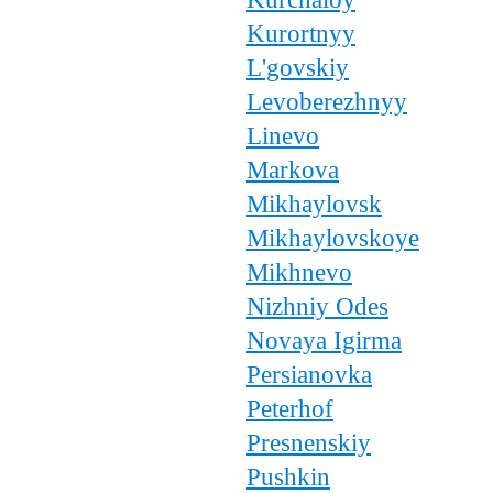
Kurortnyy
L'govskiy
Levoberezhnyy
Linevo
Markova
Mikhaylovsk
Mikhaylovskoye
Mikhnevo
Nizhniy Odes
Novaya Igirma
Persianovka
Peterhof
Presnenskiy
Pushkin