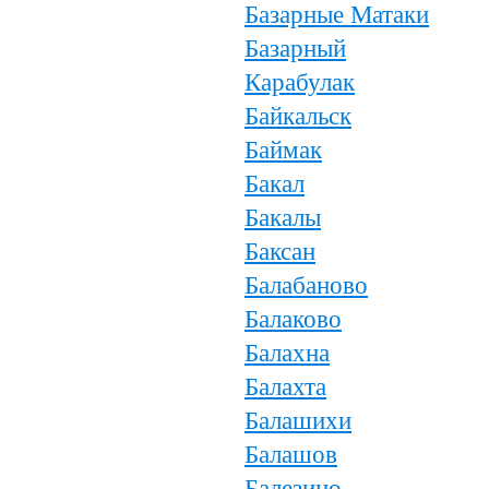
Базарные Матаки
Базарный
Карабулак
Байкальск
Баймак
Бакал
Бакалы
Баксан
Балабаново
Балаково
Балахна
Балахта
Балашихи
Балашов
Балезино