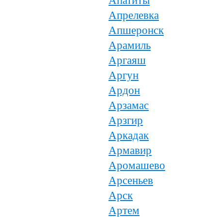
Апатиты
Апрелевка
Апшеронск
Арамиль
Аргаяш
Аргун
Ардон
Арзамас
Арзгир
Аркадак
Армавир
Аромашево
Арсеньев
Арск
Артем