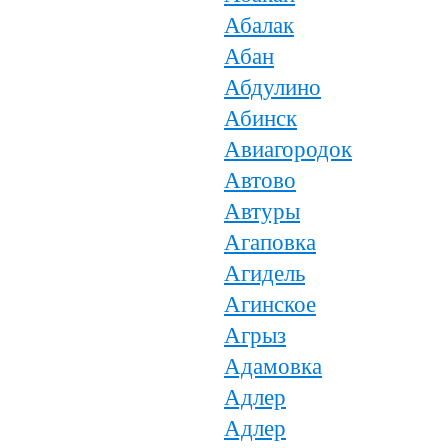
Абалак
Абан
Абдулино
Абинск
Авиагородок
Автово
Автуры
Агаповка
Агидель
Агинское
Агрыз
Адамовка
Адлер
Адлер