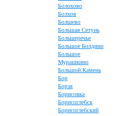
Болохово
Болхов
Болшево
Большая Сетунь
Большеречье
Большое Болдино
Большое
Мурашкино
Большой Камень
Бор
Борзя
Борисовка
Борисоглебск
Борисоглебский