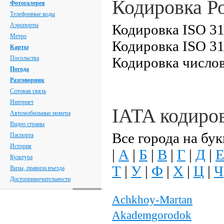
Кодировка Р
Фотогалерея
Телефонные коды
Аэропорты
Кодировка ISO 31
Метро
Кодировка ISO 31
Карты
Посольства
Кодировка числов
Погода
Разговорник
Сотовая связь
Интернет
IATA кодиро
Автомобильные номера
Видео страны
Все города на бук
Паспорта
История
|
А
|
Б
|
В
|
Г
|
Д
|
Культура
Т
|
У
|
Ф
|
Х
|
Ц
|
Ч
Визы, правила въезда
Достопримечательности
Achkhoy-Martan
Akademgorodok