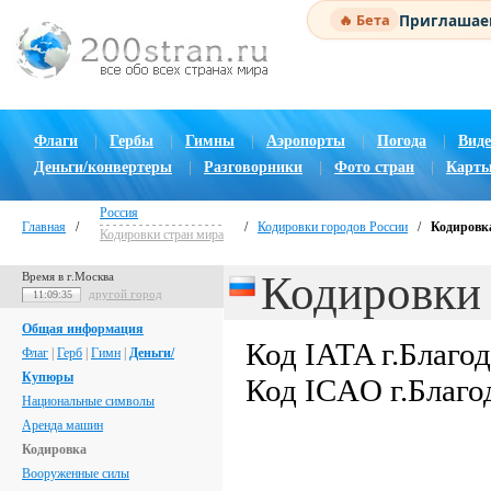
Приглашаем
🔥 Бета
Флаги
|
Гербы
|
Гимны
|
Аэропорты
|
Погода
|
Виде
Деньги/конвертеры
|
Разговорники
|
Фото стран
|
Карты
Россия
Главная
/
/
Кодировки городов России
/
Кодировка
Кодировки стран мира
Кодировки 
Время в г.Москва
другой город
11:09:36
Общая информация
Код IATA г.Благо
Флаг
|
Герб
|
Гимн
|
Деньги/
Купюры
Код ICAO г.Благ
Национальные символы
Аренда машин
Кодировка
Вооруженные силы