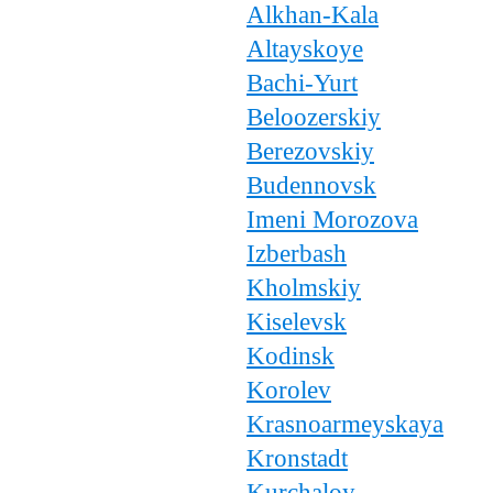
Alkhan-Kala
Altayskoye
Bachi-Yurt
Beloozerskiy
Berezovskiy
Budennovsk
Imeni Morozova
Izberbash
Kholmskiy
Kiselevsk
Kodinsk
Korolev
Krasnoarmeyskaya
Kronstadt
Kurchaloy