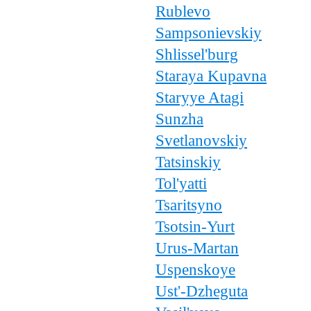
Rublevo
Sampsonievskiy
Shlissel'burg
Staraya Kupavna
Staryye Atagi
Sunzha
Svetlanovskiy
Tatsinskiy
Tol'yatti
Tsaritsyno
Tsotsin-Yurt
Urus-Martan
Uspenskoye
Ust'-Dzheguta