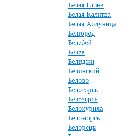
Белая Глина
Белая Калитва
Белая Холуница
Белгород
Белебей
Белев
Белиджи
Белинский
Белово
Белогорск
Белозерск
Белокуриха
Беломорск
Белорецк