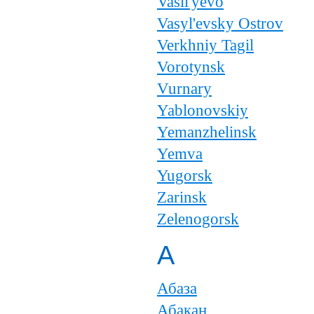
Vasil'yevo
Vasyl'evsky Ostrov
Verkhniy Tagil
Vorotynsk
Vurnary
Yablonovskiy
Yemanzhelinsk
Yemva
Yugorsk
Zarinsk
Zelenogorsk
А
Абаза
Абакан