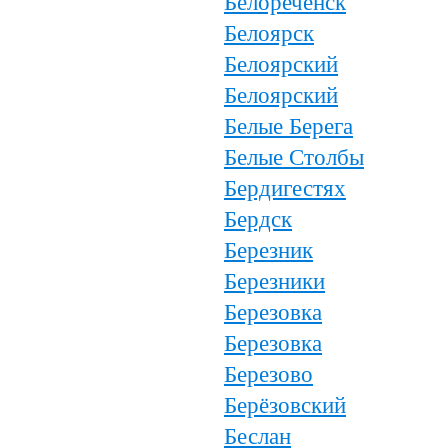
Белореченск
Белоярск
Белоярский
Белоярский
Белые Берега
Белые Столбы
Бердигестях
Бердск
Березник
Березники
Березовка
Березовка
Березово
Берёзовский
Беслан