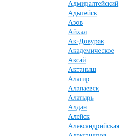
Адмиралтейский
Адыгейск
Азов
Айхал
Ак-Довурак
Академическое
Аксай
Актаныш
Алагир
Алапаевск
Алатырь
Алдан
Алейск
Александрийская
Александров