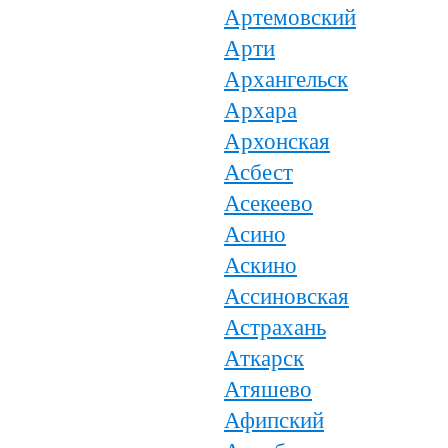
Артемовский
Арти
Архангельск
Архара
Архонская
Асбест
Асекеево
Асино
Аскино
Ассиновская
Астрахань
Аткарск
Атяшево
Афипский