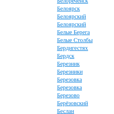
Белореченск
Белоярск
Белоярский
Белоярский
Белые Берега
Белые Столбы
Бердигестях
Бердск
Березник
Березники
Березовка
Березовка
Березово
Берёзовский
Беслан