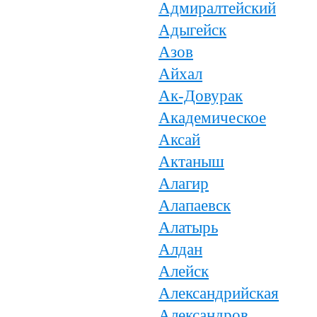
Адмиралтейский
Адыгейск
Азов
Айхал
Ак-Довурак
Академическое
Аксай
Актаныш
Алагир
Алапаевск
Алатырь
Алдан
Алейск
Александрийская
Александров