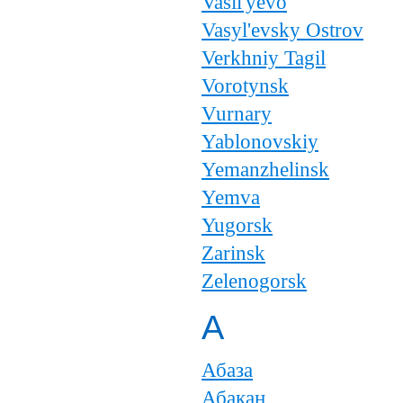
Vasil'yevo
Vasyl'evsky Ostrov
Verkhniy Tagil
Vorotynsk
Vurnary
Yablonovskiy
Yemanzhelinsk
Yemva
Yugorsk
Zarinsk
Zelenogorsk
А
Абаза
Абакан