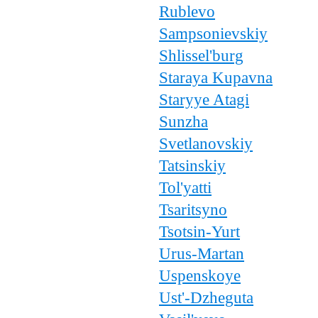
Rublevo
Sampsonievskiy
Shlissel'burg
Staraya Kupavna
Staryye Atagi
Sunzha
Svetlanovskiy
Tatsinskiy
Tol'yatti
Tsaritsyno
Tsotsin-Yurt
Urus-Martan
Uspenskoye
Ust'-Dzheguta