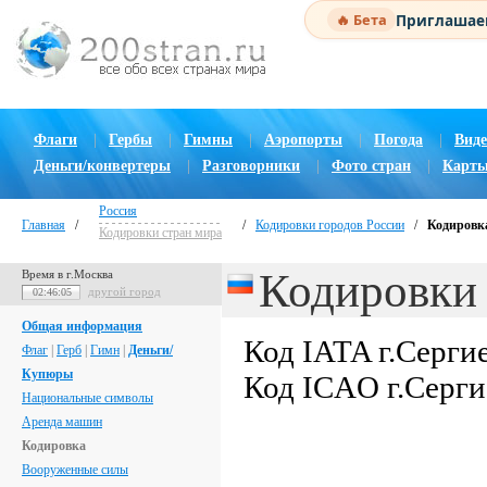
Приглашаем
🔥 Бета
Флаги
|
Гербы
|
Гимны
|
Аэропорты
|
Погода
|
Виде
Деньги/конвертеры
|
Разговорники
|
Фото стран
|
Карты
Россия
Главная
/
/
Кодировки городов России
/
Кодировка
Кодировки стран мира
Кодировки 
Время в г.Москва
другой город
02:46:06
Общая информация
Код IATA г.Серги
Флаг
|
Герб
|
Гимн
|
Деньги/
Купюры
Код ICAO г.Серги
Национальные символы
Аренда машин
Кодировка
Вооруженные силы