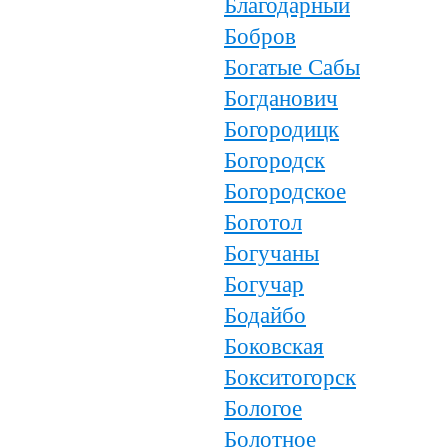
Благодарный
Бобров
Богатые Сабы
Богданович
Богородицк
Богородск
Богородское
Боготол
Богучаны
Богучар
Бодайбо
Боковская
Бокситогорск
Бологое
Болотное