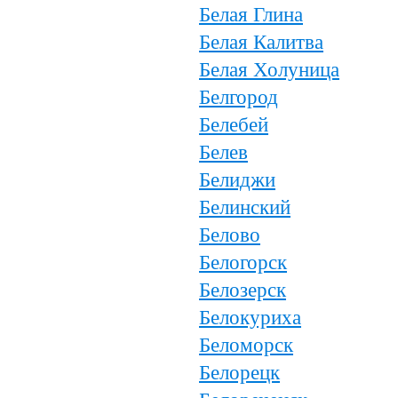
Белая Глина
Белая Калитва
Белая Холуница
Белгород
Белебей
Белев
Белиджи
Белинский
Белово
Белогорск
Белозерск
Белокуриха
Беломорск
Белорецк