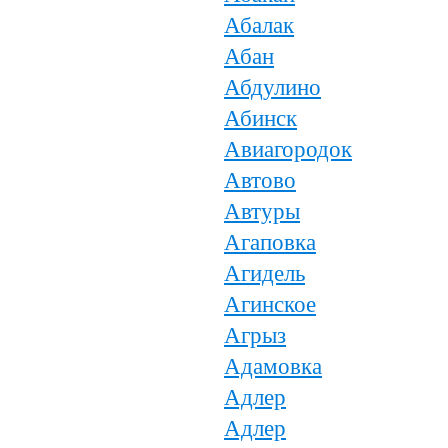
Абалак
Абан
Абдулино
Абинск
Авиагородок
Автово
Автуры
Агаповка
Агидель
Агинское
Агрыз
Адамовка
Адлер
Адлер