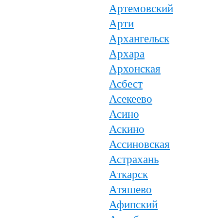
Артемовский
Арти
Архангельск
Архара
Архонская
Асбест
Асекеево
Асино
Аскино
Ассиновская
Астрахань
Аткарск
Атяшево
Афипский