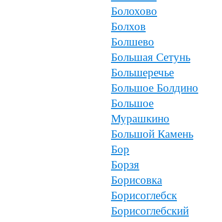
Болохово
Болхов
Болшево
Большая Сетунь
Большеречье
Большое Болдино
Большое
Мурашкино
Большой Камень
Бор
Борзя
Борисовка
Борисоглебск
Борисоглебский