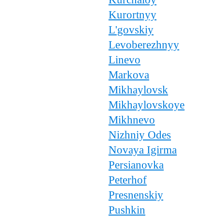
Kurortnyy
L'govskiy
Levoberezhnyy
Linevo
Markova
Mikhaylovsk
Mikhaylovskoye
Mikhnevo
Nizhniy Odes
Novaya Igirma
Persianovka
Peterhof
Presnenskiy
Pushkin