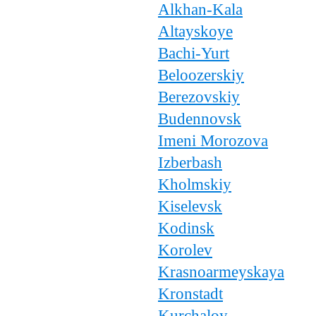
Alkhan-Kala
Altayskoye
Bachi-Yurt
Beloozerskiy
Berezovskiy
Budennovsk
Imeni Morozova
Izberbash
Kholmskiy
Kiselevsk
Kodinsk
Korolev
Krasnoarmeyskaya
Kronstadt
Kurchaloy