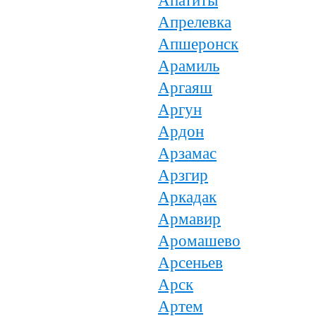
Апатиты
Апрелевка
Апшеронск
Арамиль
Аргаяш
Аргун
Ардон
Арзамас
Арзгир
Аркадак
Армавир
Аромашево
Арсеньев
Арск
Артем