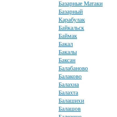
Базарные Матаки
Базарный
Карабулак
Байкальск
Баймак
Бакал
Бакалы
Баксан
Балабаново
Балаково
Балахна
Балахта
Балашихи
Балашов
Балезино