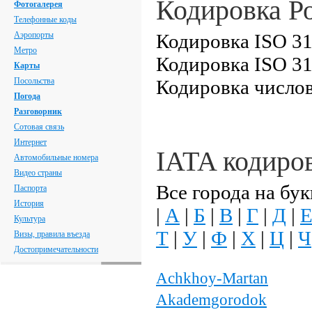
Кодировка Р
Фотогалерея
Телефонные коды
Аэропорты
Кодировка ISO 31
Метро
Кодировка ISO 31
Карты
Посольства
Кодировка числов
Погода
Разговорник
Сотовая связь
Интернет
IATA кодиро
Автомобильные номера
Видео страны
Все города на бук
Паспорта
История
|
А
|
Б
|
В
|
Г
|
Д
|
Культура
Т
|
У
|
Ф
|
Х
|
Ц
|
Ч
Визы, правила въезда
Достопримечательности
Achkhoy-Martan
Akademgorodok