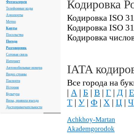
Кодировка Р
Фотогалерея
Телефонные коды
Аэропорты
Кодировка ISO 31
Метро
Кодировка ISO 31
Карты
Посольства
Кодировка числов
Погода
Разговорник
Сотовая связь
Интернет
IATA кодиро
Автомобильные номера
Видео страны
Все города на бук
Паспорта
История
|
А
|
Б
|
В
|
Г
|
Д
|
Культура
Т
|
У
|
Ф
|
Х
|
Ц
|
Ч
Визы, правила въезда
Достопримечательности
Achkhoy-Martan
Akademgorodok