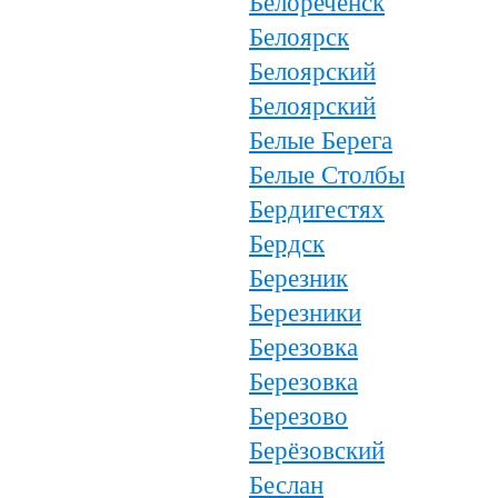
Белореченск
Белоярск
Белоярский
Белоярский
Белые Берега
Белые Столбы
Бердигестях
Бердск
Березник
Березники
Березовка
Березовка
Березово
Берёзовский
Беслан