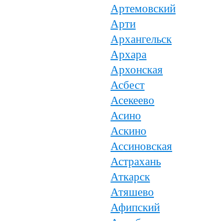
Артемовский
Арти
Архангельск
Архара
Архонская
Асбест
Асекеево
Асино
Аскино
Ассиновская
Астрахань
Аткарск
Атяшево
Афипский