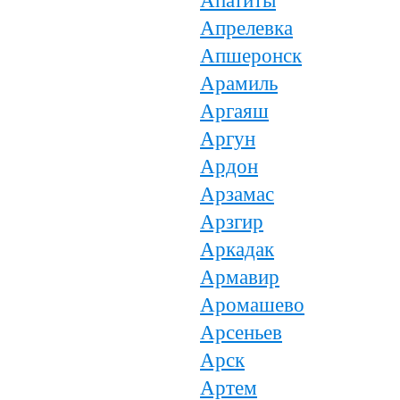
Апатиты
Апрелевка
Апшеронск
Арамиль
Аргаяш
Аргун
Ардон
Арзамас
Арзгир
Аркадак
Армавир
Аромашево
Арсеньев
Арск
Артем