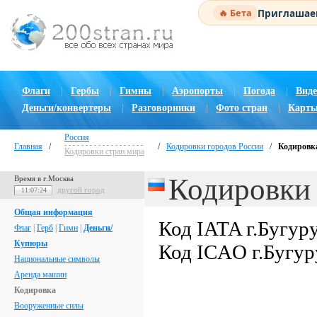
Приглашаем
🔥 Бета
Флаги
|
Гербы
|
Гимны
|
Аэропорты
|
Погода
|
Виде
Деньги/конвертеры
|
Разговорники
|
Фото стран
|
Карты
Россия
Главная
/
/
Кодировки городов России
/
Кодировка
Кодировки стран мира
Кодировки 
Время в г.Москва
другой город
11:07:25
Общая информация
Код IATA г.Бугур
Флаг
|
Герб
|
Гимн
|
Деньги/
Купюры
Код ICAO г.Бугур
Национальные символы
Аренда машин
Кодировка
Вооруженные силы