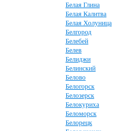
Белая Глина
Белая Калитва
Белая Холуница
Белгород
Белебей
Белев
Белиджи
Белинский
Белово
Белогорск
Белозерск
Белокуриха
Беломорск
Белорецк