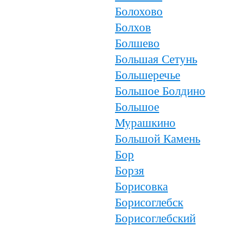
Болохово
Болхов
Болшево
Большая Сетунь
Большеречье
Большое Болдино
Большое
Мурашкино
Большой Камень
Бор
Борзя
Борисовка
Борисоглебск
Борисоглебский