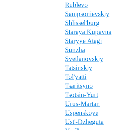
Rublevo
Sampsonievskiy
Shlissel'burg
Staraya Kupavna
Staryye Atagi
Sunzha
Svetlanovskiy
Tatsinskiy
Tol'yatti
Tsaritsyno
Tsotsin-Yurt
Urus-Martan
Uspenskoye
Ust'-Dzheguta