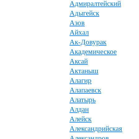
Адмиралтейский
Адыгейск
Азов
Айхал
Ак-Довурак
Академическое
Аксай
Актаныш
Алагир
Алапаевск
Алатырь
Алдан
Алейск
Александрийская
Александров