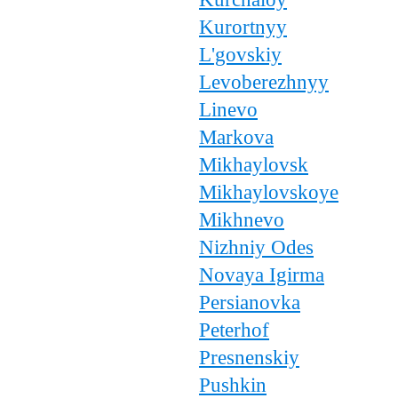
Kurortnyy
L'govskiy
Levoberezhnyy
Linevo
Markova
Mikhaylovsk
Mikhaylovskoye
Mikhnevo
Nizhniy Odes
Novaya Igirma
Persianovka
Peterhof
Presnenskiy
Pushkin