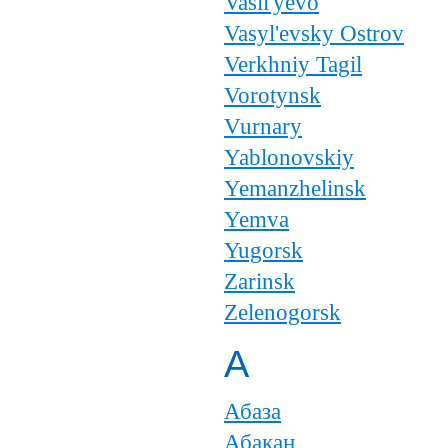
Vasil'yevo
Vasyl'evsky Ostrov
Verkhniy Tagil
Vorotynsk
Vurnary
Yablonovskiy
Yemanzhelinsk
Yemva
Yugorsk
Zarinsk
Zelenogorsk
А
Абаза
Абакан