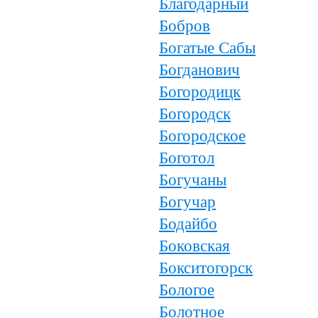
Благодарный
Бобров
Богатые Сабы
Богданович
Богородицк
Богородск
Богородское
Боготол
Богучаны
Богучар
Бодайбо
Боковская
Бокситогорск
Бологое
Болотное