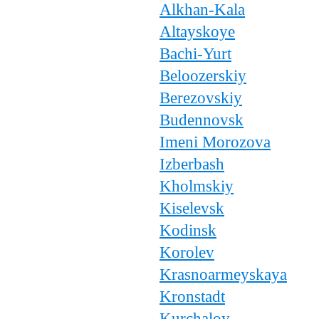
Alkhan-Kala
Altayskoye
Bachi-Yurt
Beloozerskiy
Berezovskiy
Budennovsk
Imeni Morozova
Izberbash
Kholmskiy
Kiselevsk
Kodinsk
Korolev
Krasnoarmeyskaya
Kronstadt
Kurchaloy