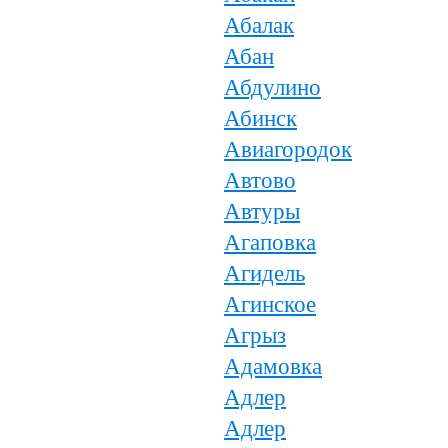
Абалак
Абан
Абдулино
Абинск
Авиагородок
Автово
Автуры
Агаповка
Агидель
Агинское
Агрыз
Адамовка
Адлер
Адлер