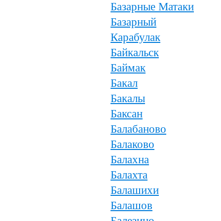
Базарные Матаки
Базарный
Карабулак
Байкальск
Баймак
Бакал
Бакалы
Баксан
Балабаново
Балаково
Балахна
Балахта
Балашихи
Балашов
Балезино