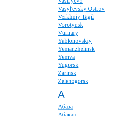
Vasil'yevo
Vasyl'evsky Ostrov
Verkhniy Tagil
Vorotynsk
Vurnary
Yablonovskiy
Yemanzhelinsk
Yemva
Yugorsk
Zarinsk
Zelenogorsk
А
Абаза
Абакан