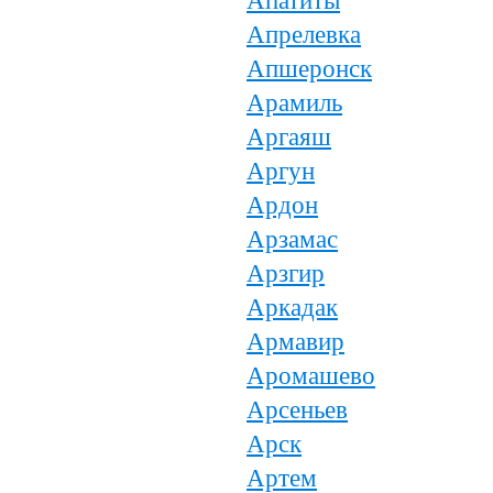
Апатиты
Апрелевка
Апшеронск
Арамиль
Аргаяш
Аргун
Ардон
Арзамас
Арзгир
Аркадак
Армавир
Аромашево
Арсеньев
Арск
Артем