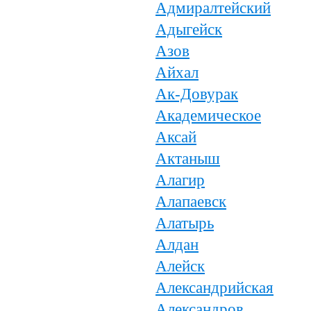
Адмиралтейский
Адыгейск
Азов
Айхал
Ак-Довурак
Академическое
Аксай
Актаныш
Алагир
Алапаевск
Алатырь
Алдан
Алейск
Александрийская
Александров