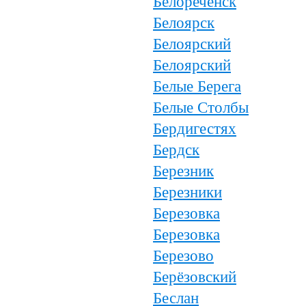
Белореченск
Белоярск
Белоярский
Белоярский
Белые Берега
Белые Столбы
Бердигестях
Бердск
Березник
Березники
Березовка
Березовка
Березово
Берёзовский
Беслан