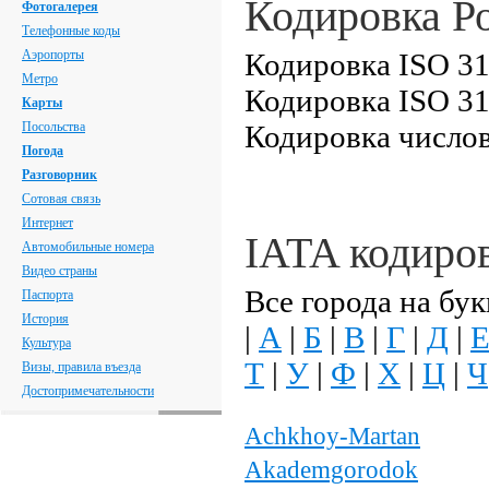
Кодировка Р
Фотогалерея
Телефонные коды
Аэропорты
Кодировка ISO 31
Метро
Кодировка ISO 31
Карты
Посольства
Кодировка числов
Погода
Разговорник
Сотовая связь
Интернет
IATA кодиро
Автомобильные номера
Видео страны
Все города на бук
Паспорта
История
|
А
|
Б
|
В
|
Г
|
Д
|
Культура
Т
|
У
|
Ф
|
Х
|
Ц
|
Ч
Визы, правила въезда
Достопримечательности
Achkhoy-Martan
Akademgorodok