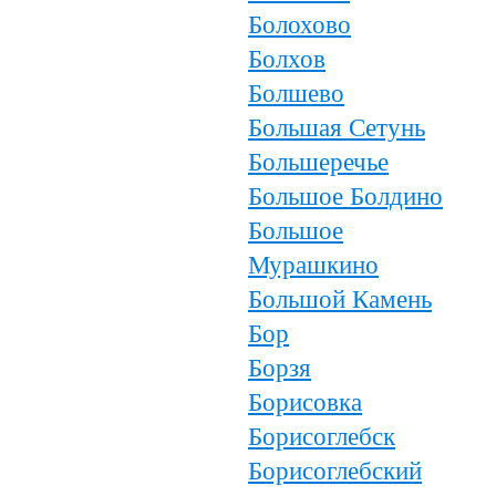
Болохово
Болхов
Болшево
Большая Сетунь
Большеречье
Большое Болдино
Большое
Мурашкино
Большой Камень
Бор
Борзя
Борисовка
Борисоглебск
Борисоглебский