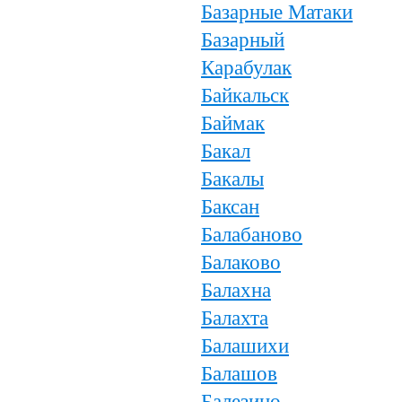
Базарные Матаки
Базарный
Карабулак
Байкальск
Баймак
Бакал
Бакалы
Баксан
Балабаново
Балаково
Балахна
Балахта
Балашихи
Балашов
Балезино