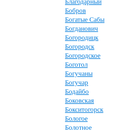
Благодарный
Бобров
Богатые Сабы
Богданович
Богородицк
Богородск
Богородское
Боготол
Богучаны
Богучар
Бодайбо
Боковская
Бокситогорск
Бологое
Болотное