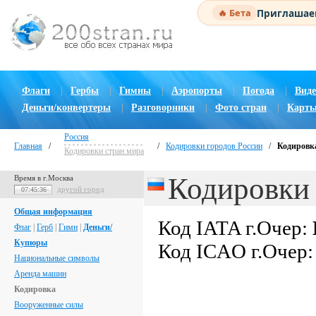
Приглашаем
🔥 Бета
Флаги
|
Гербы
|
Гимны
|
Аэропорты
|
Погода
|
Виде
Деньги/конвертеры
|
Разговорники
|
Фото стран
|
Карты
Россия
Главная
/
/
Кодировки городов России
/
Кодировка
Кодировки стран мира
Кодировки 
Время в г.Москва
другой город
07:45:36
Общая информация
Код IATA г.Очер:
Флаг
|
Герб
|
Гимн
|
Деньги/
Купюры
Код ICAO г.Очер
Национальные символы
Аренда машин
Кодировка
Вооруженные силы