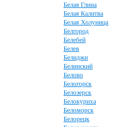
Белая Глина
Белая Калитва
Белая Холуница
Белгород
Белебей
Белев
Белиджи
Белинский
Белово
Белогорск
Белозерск
Белокуриха
Беломорск
Белорецк