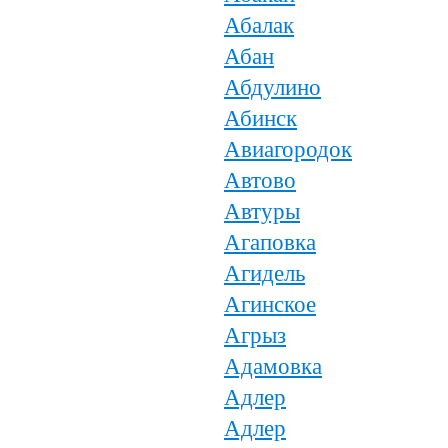
Абалак
Абан
Абдулино
Абинск
Авиагородок
Автово
Автуры
Агаповка
Агидель
Агинское
Агрыз
Адамовка
Адлер
Адлер