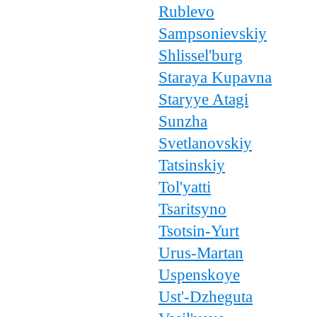
Rublevo
Sampsonievskiy
Shlissel'burg
Staraya Kupavna
Staryye Atagi
Sunzha
Svetlanovskiy
Tatsinskiy
Tol'yatti
Tsaritsyno
Tsotsin-Yurt
Urus-Martan
Uspenskoye
Ust'-Dzheguta