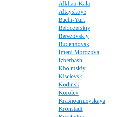
Alkhan-Kala
Altayskoye
Bachi-Yurt
Beloozerskiy
Berezovskiy
Budennovsk
Imeni Morozova
Izberbash
Kholmskiy
Kiselevsk
Kodinsk
Korolev
Krasnoarmeyskaya
Kronstadt
Kurchaloy