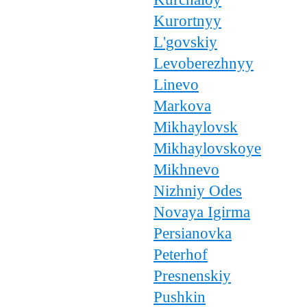
Kurortnyy
L'govskiy
Levoberezhnyy
Linevo
Markova
Mikhaylovsk
Mikhaylovskoye
Mikhnevo
Nizhniy Odes
Novaya Igirma
Persianovka
Peterhof
Presnenskiy
Pushkin