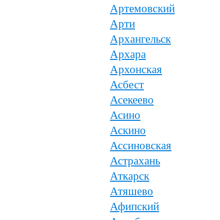
Артемовский
Арти
Архангельск
Архара
Архонская
Асбест
Асекеево
Асино
Аскино
Ассиновская
Астрахань
Аткарск
Атяшево
Афипский