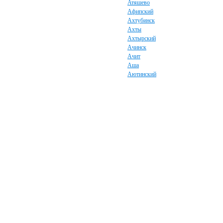
Атяшево
Афипский
Ахтубинск
Ахты
Ахтырский
Ачинск
Ачит
Аша
Аютинский