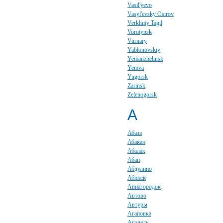
Vasil'yevo
Vasyl'evsky Ostrov
Verkhniy Tagil
Vorotynsk
Vurnary
Yablonovskiy
Yemanzhelinsk
Yemva
Yugorsk
Zarinsk
Zelenogorsk
А
Абаза
Абакан
Абалак
Абан
Абдулино
Абинск
Авиагородок
Автово
Автуры
Агаповка
Агидель