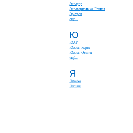
Эквадор
Экваториальная Гвинея
Эритрея
ещё...
Ю
ЮАР
Южная Корея
Южная Осетия
ещё...
Я
Ямайка
Япония