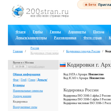
Пригла
🔥 Бета
Флаги
|
Гербы
|
Гимны
|
Аэропорты
|
Погода
|
Деньги/конвертеры
|
Разговорники
|
Фото стран
|
К
Россия
Главная
/
/
Кодировки городов России
/
Код
Кодировки стран мира
Время в г.Москва
Кодировки г. Арх
другой город
10:59:08
Общая информация
Код IATA г.Архара:
Неизвестно
Код ICAO г.Архара:
Неизвестно
Флаг
|
Герб
|
Гимн
|
Деньги/
Купюры
Кодировка России
Национальные символы
Кодировка ISO 3166-1 alpha-2 России
Аренда машин
Кодировка ISO 3166-1 alpha-3 России
Кодировка
Кодировка числовая ISO 3166-1 Росс
Вооруженные силы