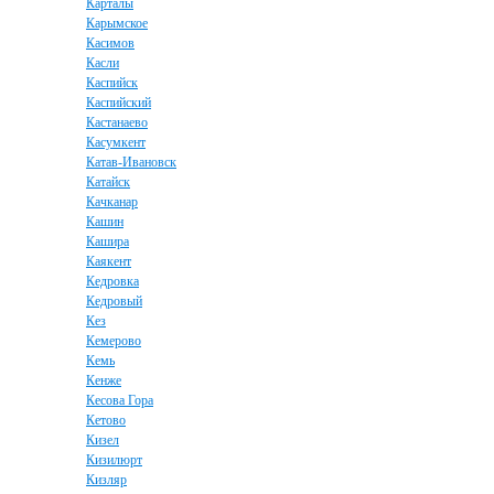
Карталы
Карымское
Касимов
Касли
Каспийск
Каспийский
Кастанаево
Касумкент
Катав-Ивановск
Катайск
Качканар
Кашин
Кашира
Каякент
Кедровка
Кедровый
Кез
Кемерово
Кемь
Кенже
Кесова Гора
Кетово
Кизел
Кизилюрт
Кизляр