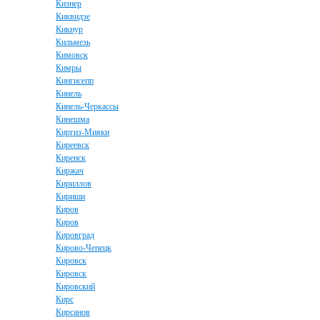
Кизнер
Киквидзе
Кикнур
Кильмезь
Кимовск
Кимры
Кингисепп
Кинель
Кинель-Черкассы
Кинешма
Киргиз-Мияки
Киреевск
Киренск
Киржач
Кириллов
Кириши
Киров
Киров
Кировград
Кирово-Чепецк
Кировск
Кировск
Кировский
Кирс
Кирсанов