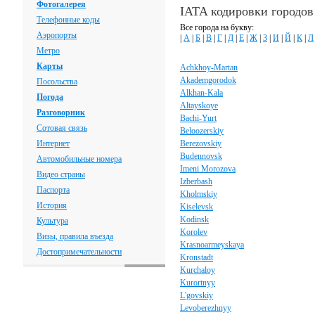
Фотогалерея
IATA кодировки городов
Телефонные коды
Все города на букву:
Аэропорты
|
А
|
Б
|
В
|
Г
|
Д
|
Е
|
Ж
|
З
|
И
|
Й
|
К
|
Л
Метро
Карты
Achkhoy-Martan
Akademgorodok
Посольства
Alkhan-Kala
Погода
Altayskoye
Разговорник
Bachi-Yurt
Сотовая связь
Beloozerskiy
Интернет
Berezovskiy
Budennovsk
Автомобильные номера
Imeni Morozova
Видео страны
Izberbash
Паспорта
Kholmskiy
История
Kiselevsk
Kodinsk
Культура
Korolev
Визы, правила въезда
Krasnoarmeyskaya
Достопримечательности
Kronstadt
Kurchaloy
Kurortnyy
L'govskiy
Levoberezhnyy