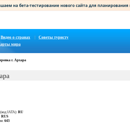
шаем на бета-тестирование нового сайта для планирования
Видео о странах
|
Советы туристу
арты мира
ировка г. Архара
ара
 (код IATA):
RU
:
RUS
ии:
643