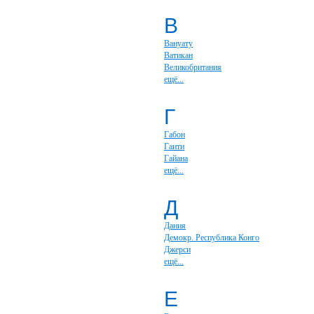
В
Вануату
Ватикан
Великобритания
ещё...
Г
Габон
Гаити
Гайана
ещё...
Д
Дания
Демокр. Республика Конго
Джерси
ещё...
Е