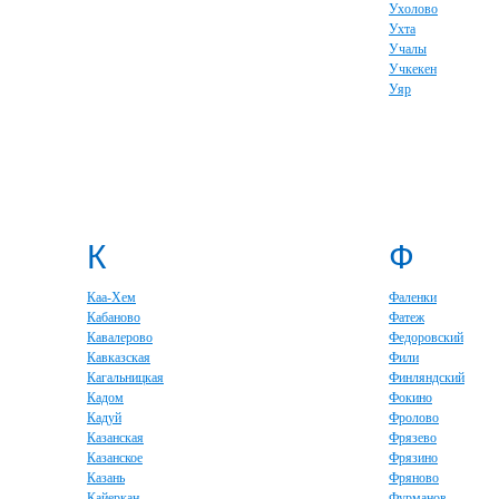
Ухолово
Ухта
Учалы
Учкекен
Уяр
К
Ф
Каа-Хем
Фаленки
Кабаново
Фатеж
Кавалерово
Федоровский
Кавказская
Фили
Кагальницкая
Финляндский
Кадом
Фокино
Кадуй
Фролово
Казанская
Фрязево
Казанское
Фрязино
Казань
Фряново
Кайеркан
Фурманов