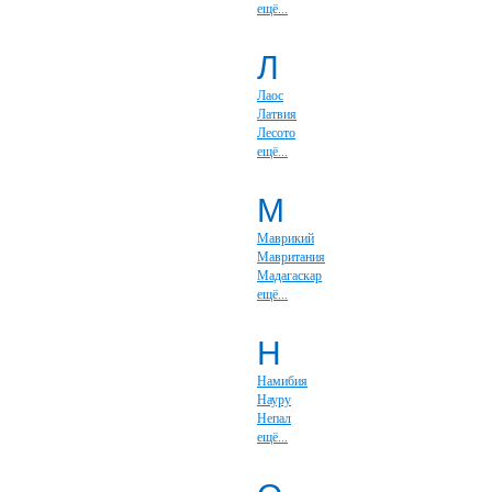
ещё...
Л
Лаос
Латвия
Лесото
ещё...
М
Маврикий
Мавритания
Мадагаскар
ещё...
Н
Намибия
Науру
Непал
ещё...