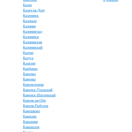
Калач
Калач-на-Дону
Калачинск
Калевала
Калинин
Калининград
Калининск
Калининская
Калининский
Калтан
Калуга
Калязин
Камбарка
Каменка
Каменка
Каменоломни
Каменск-Уральский
Каменск-Шахтинский
Камень-на-Оби
Камень-Рыболов
Камешково
Камызяк
Камышин
Камышлов