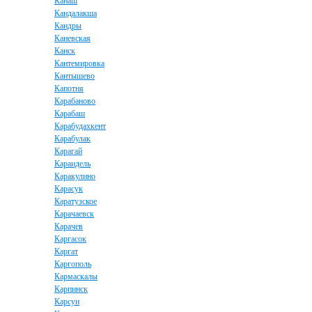
Канаш
Кандалакша
Кандры
Каневская
Канск
Кантемировка
Кантышево
Капотня
Карабаново
Карабаш
Карабудахкент
Карабулак
Карагай
Караидель
Каракулино
Карасук
Каратузское
Карачаевск
Карачев
Каргасок
Каргат
Каргополь
Кармаскалы
Карпинск
Карсун