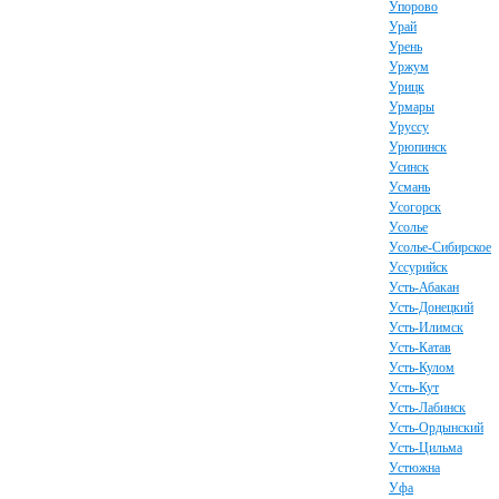
Упорово
Урай
Урень
Уржум
Урицк
Урмары
Уруссу
Урюпинск
Усинск
Усмань
Усогорск
Усолье
Усолье-Сибирское
Уссурийск
Усть-Абакан
Усть-Донецкий
Усть-Илимск
Усть-Катав
Усть-Кулом
Усть-Кут
Усть-Лабинск
Усть-Ордынский
Усть-Цильма
Устюжна
Уфа