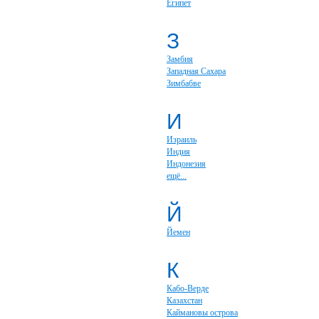
Египет
З
Замбия
Западная Сахара
Зимбабве
И
Израиль
Индия
Индонезия
ещё...
Й
Йемен
К
Кабо-Верде
Казахстан
Каймановы острова