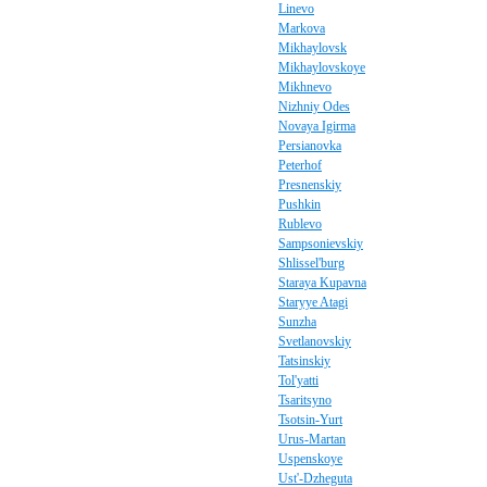
Linevo
Markova
Mikhaylovsk
Mikhaylovskoye
Mikhnevo
Nizhniy Odes
Novaya Igirma
Persianovka
Peterhof
Presnenskiy
Pushkin
Rublevo
Sampsonievskiy
Shlissel'burg
Staraya Kupavna
Staryye Atagi
Sunzha
Svetlanovskiy
Tatsinskiy
Tol'yatti
Tsaritsyno
Tsotsin-Yurt
Urus-Martan
Uspenskoye
Ust'-Dzheguta