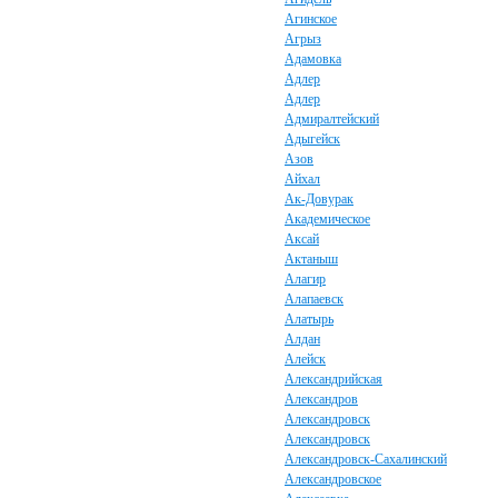
Агинское
Агрыз
Адамовка
Адлер
Адлер
Адмиралтейский
Адыгейск
Азов
Айхал
Ак-Довурак
Академическое
Аксай
Актаныш
Алагир
Алапаевск
Алатырь
Алдан
Алейск
Александрийская
Александров
Александровск
Александровск
Александровск-Сахалинский
Александровское