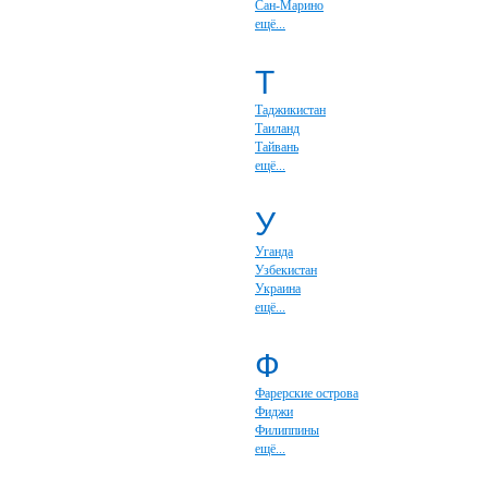
Сан-Марино
ещё...
Т
Таджикистан
Таиланд
Тайвань
ещё...
У
Уганда
Узбекистан
Украина
ещё...
Ф
Фарерские острова
Фиджи
Филиппины
ещё...