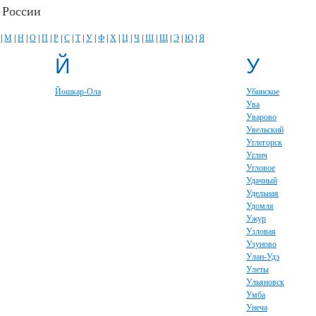
 России
|
М
|
Н
|
О
|
П
|
Р
|
С
|
Т
|
У
|
Ф
|
Х
|
Ц
|
Ч
|
Ш
|
Щ
|
Э
|
Ю
|
Я
Й
У
Йошкар-Ола
Убинское
Ува
Уварово
Увельский
Углегорск
Углич
Угловое
Удачный
Удельная
Удомля
Ужур
Узловая
Узуново
Улан-Удэ
Улеты
Ульяновск
Умба
Унеча