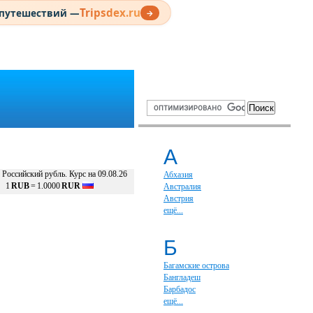
Tripsdex.ru
 путешествий —
→
А
Российский рубль. Курс на 09.08.26
Абхазия
1
RUB
=
1.0000
RUR
Австралия
Австрия
ещё...
Б
Багамские острова
Бангладеш
Барбадос
ещё...