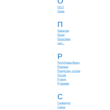
О
ОАЭ
Оман
П
Пакистан
Палау
Палестина
ещё...
Р
Республика Конго
Реюньон
Рождества, остров
Россия
Руанда
Румыния
С
Сальвадор
Самоа