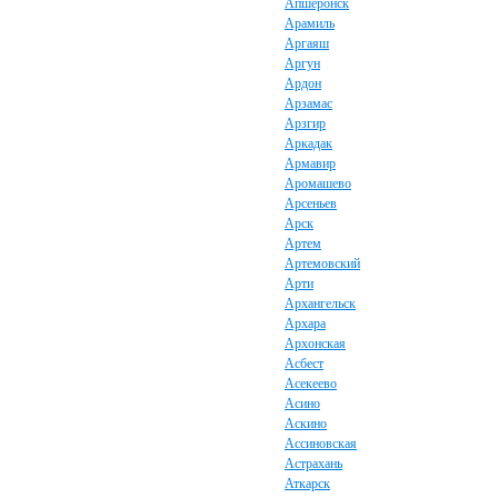
Апшеронск
Арамиль
Аргаяш
Аргун
Ардон
Арзамас
Арзгир
Аркадак
Армавир
Аромашево
Арсеньев
Арск
Артем
Артемовский
Арти
Архангельск
Архара
Архонская
Асбест
Асекеево
Асино
Аскино
Ассиновская
Астрахань
Аткарск