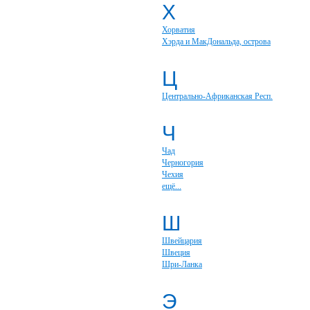
Х
Хорватия
Хэрда и МакДональда, острова
Ц
Центрально-Африканская Респ.
Ч
Чад
Черногория
Чехия
ещё...
Ш
Швейцария
Швеция
Шри-Ланка
Э