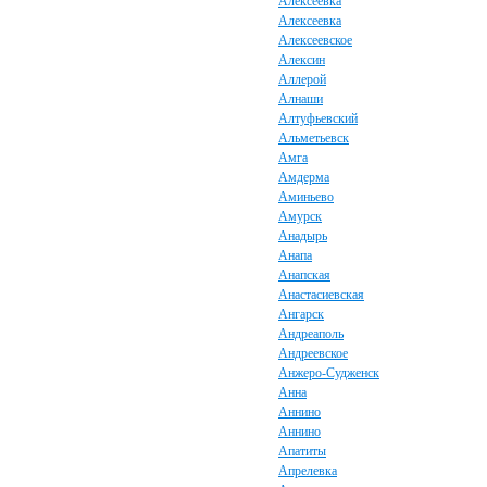
Алексеевка
Алексеевка
Алексеевское
Алексин
Аллерой
Алнаши
Алтуфьевский
Альметьевск
Амга
Амдерма
Аминьево
Амурск
Анадырь
Анапа
Анапская
Анастасиевская
Ангарск
Андреаполь
Андреевское
Анжеро-Судженск
Анна
Аннино
Аннино
Апатиты
Апрелевка