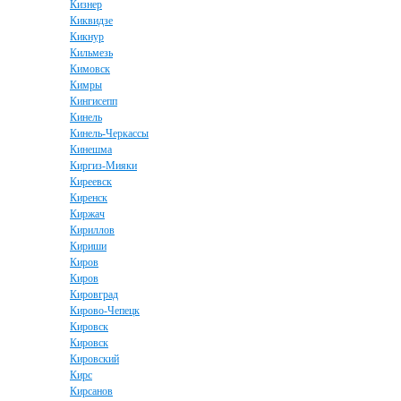
Кизнер
Киквидзе
Кикнур
Кильмезь
Кимовск
Кимры
Кингисепп
Кинель
Кинель-Черкассы
Кинешма
Киргиз-Мияки
Киреевск
Киренск
Киржач
Кириллов
Кириши
Киров
Киров
Кировград
Кирово-Чепецк
Кировск
Кировск
Кировский
Кирс
Кирсанов