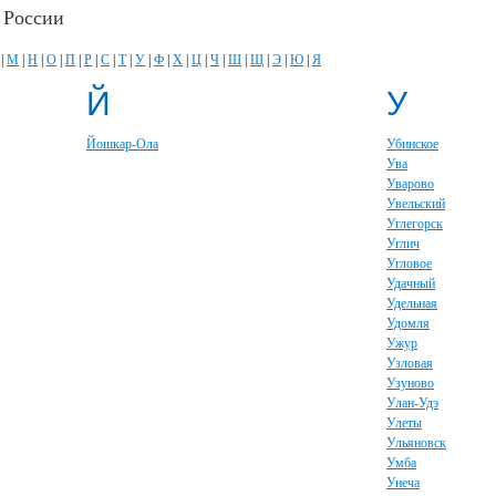
 России
|
М
|
Н
|
О
|
П
|
Р
|
С
|
Т
|
У
|
Ф
|
Х
|
Ц
|
Ч
|
Ш
|
Щ
|
Э
|
Ю
|
Я
Й
У
Йошкар-Ола
Убинское
Ува
Уварово
Увельский
Углегорск
Углич
Угловое
Удачный
Удельная
Удомля
Ужур
Узловая
Узуново
Улан-Удэ
Улеты
Ульяновск
Умба
Унеча