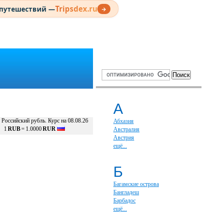
Tripsdex.ru
 путешествий —
→
А
Российский рубль. Курс на 08.08.26
Абхазия
1
RUB
=
1.0000
RUR
Австралия
Австрия
ещё...
Б
Багамские острова
Бангладеш
Барбадос
ещё...