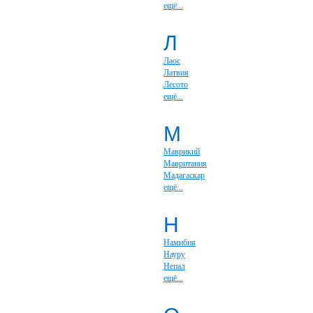
ещё...
Л
Лаос
Латвия
Лесото
ещё...
М
Маврикий
Мавритания
Мадагаскар
ещё...
Н
Намибия
Науру
Непал
ещё...