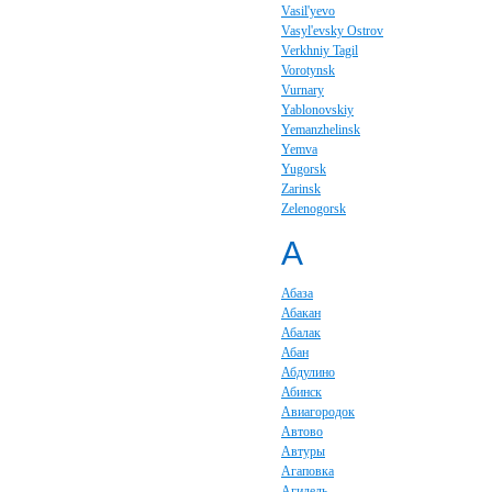
Vasil'yevo
Vasyl'evsky Ostrov
Verkhniy Tagil
Vorotynsk
Vurnary
Yablonovskiy
Yemanzhelinsk
Yemva
Yugorsk
Zarinsk
Zelenogorsk
А
Абаза
Абакан
Абалак
Абан
Абдулино
Абинск
Авиагородок
Автово
Автуры
Агаповка
Агидель