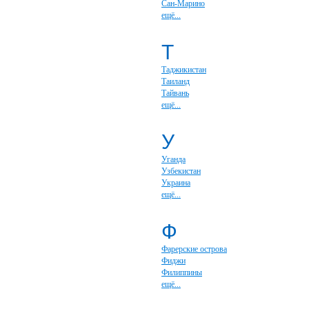
Сан-Марино
ещё...
Т
Таджикистан
Таиланд
Тайвань
ещё...
У
Уганда
Узбекистан
Украина
ещё...
Ф
Фарерские острова
Фиджи
Филиппины
ещё...