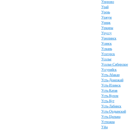
Упорово
Урай
Урень
Уржум
Урицк
Урмары
Уруссу
Урюпинск
Усинск
Усмань
Усогорск
Усолье
Усолье-Сибирское
Уссурийск
Усть-Абакан
Усть-Донецкий
Усть-Илимск
Усть-Катав
Усть-Кулом
Усть-Кут
Усть-Лабинск
Усть-Ордынский
Усть-Цильма
Устюжна
Уфа