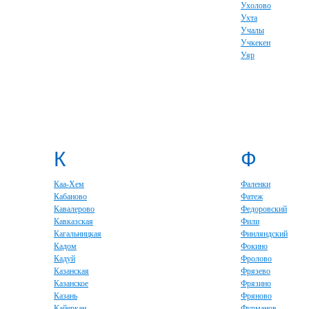
Ухолово
Ухта
Учалы
Учкекен
Уяр
К
Ф
Каа-Хем
Фаленки
Кабаново
Фатеж
Кавалерово
Федоровский
Кавказская
Фили
Кагальницкая
Финляндский
Кадом
Фокино
Кадуй
Фролово
Казанская
Фрязево
Казанское
Фрязино
Казань
Фряново
Кайеркан
Фурманов