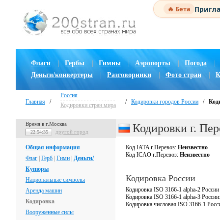
Пригла
🔥 Бета
Флаги
|
Гербы
|
Гимны
|
Аэропорты
|
Погода
|
Деньги/конвертеры
|
Разговорники
|
Фото стран
|
К
Россия
Главная
/
/
Кодировки городов России
/
Коди
Кодировки стран мира
Время в г.Москва
Кодировки г. Пер
другой город
22:54:36
Общая информация
Код IATA г.Перевоз:
Неизвестно
Код ICAO г.Перевоз:
Неизвестно
Флаг
|
Герб
|
Гимн
|
Деньги/
Купюры
Кодировка России
Национальные символы
Кодировка ISO 3166-1 alpha-2 России
Аренда машин
Кодировка ISO 3166-1 alpha-3 России
Кодировка
Кодировка числовая ISO 3166-1 Росс
Вооруженные силы