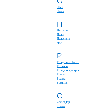
О
ОАЭ
Оман
П
Пакистан
Палау
Палестина
ещё...
Р
Республика Конго
Реюньон
Рождества, остров
Россия
Руанда
Румыния
С
Сальвадор
Самоа