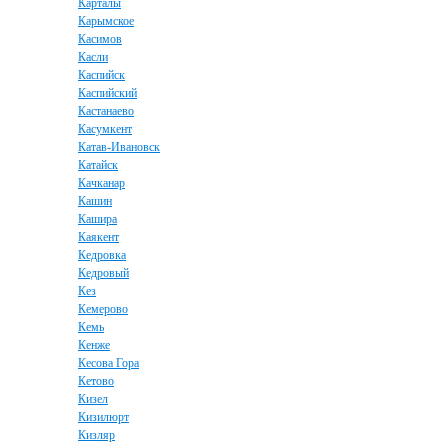
Карталы
Карымское
Касимов
Касли
Каспийск
Каспийский
Кастанаево
Касумкент
Катав-Ивановск
Катайск
Качканар
Кашин
Кашира
Каякент
Кедровка
Кедровый
Кез
Кемерово
Кемь
Кенже
Кесова Гора
Кетово
Кизел
Кизилюрт
Кизляр