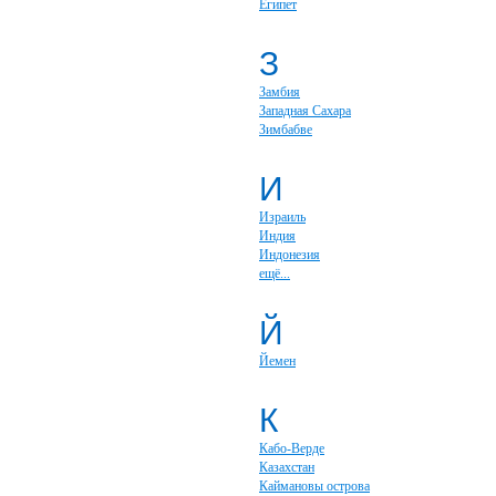
Египет
З
Замбия
Западная Сахара
Зимбабве
И
Израиль
Индия
Индонезия
ещё...
Й
Йемен
К
Кабо-Верде
Казахстан
Каймановы острова