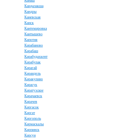
Канаш
Кандалакша
Кандры
Каневская
Канск
Кантемировка
Кантышево
Капотня
Карабаново
Карабаш
Карабудахкент
Карабулак
Карагай
Караидель
Каракулино
Карасук
Каратузское
Карачаевск
Карачев
Каргасок
Каргат
Каргополь
Кармаскалы
Карпинск
Карсун