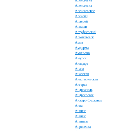
Алексеевка
Алексеевка
Алексеевское
Алексин
Аллерой
Алнаши
Алтуфьевский
Альметьевск
Амга
Амдерма
Аминьево
Амурск
Анадырь
Анапа
Анапская
Анастасиевская
Ангарск
Андреаполь
Андреевское
Анжеро-Судженск
Анна
Аннино
Аннино
Апатиты
Апрелевка