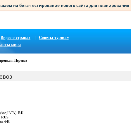
шаем на бета-тестирование нового сайта для планирования
Видео о странах
|
Советы туристу
арты мира
ровка г. Перевоз
евоз
 (код IATA):
RU
:
RUS
ии:
643