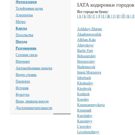
Фотогалерея
IATA кодировки городов
Телефонные коды
Все города на букву:
Аэропорты
|
А
|
Б
|
В
|
Г
|
Д
|
Е
|
Ж
|
З
|
И
|
Й
|
К
|
Л
Метро
Карты
Achkhoy-Martan
Akademgorodok
Посольства
Alkhan-Kala
Погода
Altayskoye
Разговорник
Bachi-Yurt
Сотовая связь
Beloozerskiy
Интернет
Berezovskiy
Budennovsk
Автомобильные номера
Imeni Morozova
Видео страны
Izberbash
Паспорта
Kholmskiy
История
Kiselevsk
Kodinsk
Культура
Korolev
Визы, правила въезда
Krasnoarmeyskaya
Достопримечательности
Kronstadt
Kurchaloy
Kurortnyy
L'govskiy
Levoberezhnyy