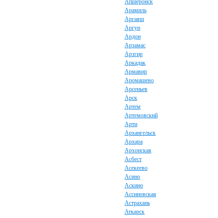
Апшеронск
Арамиль
Аргаяш
Аргун
Ардон
Арзамас
Арзгир
Аркадак
Армавир
Аромашево
Арсеньев
Арск
Артем
Артемовский
Арти
Архангельск
Архара
Архонская
Асбест
Асекеево
Асино
Аскино
Ассиновская
Астрахань
Аткарск