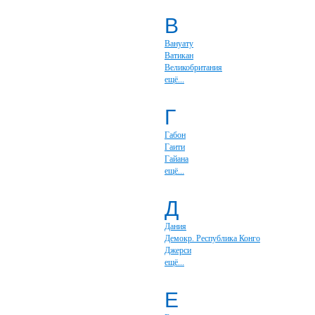
В
Вануату
Ватикан
Великобритания
ещё...
Г
Габон
Гаити
Гайана
ещё...
Д
Дания
Демокр. Республика Конго
Джерси
ещё...
Е