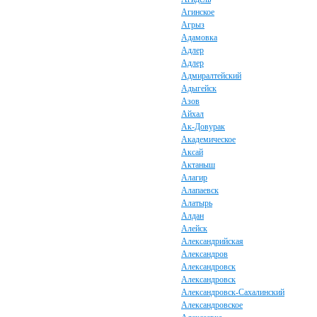
Агинское
Агрыз
Адамовка
Адлер
Адлер
Адмиралтейский
Адыгейск
Азов
Айхал
Ак-Довурак
Академическое
Аксай
Актаныш
Алагир
Алапаевск
Алатырь
Алдан
Алейск
Александрийская
Александров
Александровск
Александровск
Александровск-Сахалинский
Александровское