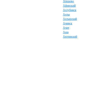
Атяшево
Афипский
Ахтубинск
Ахты
Ахтырский
Ачинск
Ачит
Аша
Аютинский