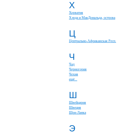
Х
Хорватия
Хэрда и МакДональда, острова
Ц
Центрально-Африканская Респ.
Ч
Чад
Черногория
Чехия
ещё...
Ш
Швейцария
Швеция
Шри-Ланка
Э