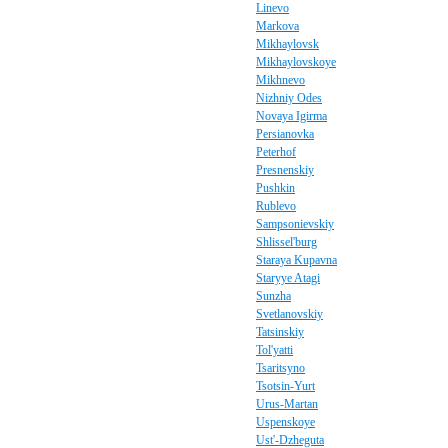
Linevo
Markova
Mikhaylovsk
Mikhaylovskoye
Mikhnevo
Nizhniy Odes
Novaya Igirma
Persianovka
Peterhof
Presnenskiy
Pushkin
Rublevo
Sampsonievskiy
Shlissel'burg
Staraya Kupavna
Staryye Atagi
Sunzha
Svetlanovskiy
Tatsinskiy
Tol'yatti
Tsaritsyno
Tsotsin-Yurt
Urus-Martan
Uspenskoye
Ust'-Dzheguta