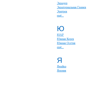
Эквадор
Экваториальная Гвинея
Эритрея
ещё...
Ю
ЮАР
Южная Корея
Южная Осетия
ещё...
Я
Ямайка
Япония