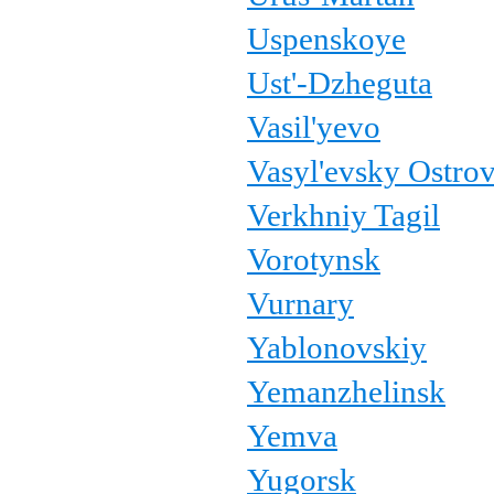
Uspenskoye
Ust'-Dzheguta
Vasil'yevo
Vasyl'evsky Ostro
Verkhniy Tagil
Vorotynsk
Vurnary
Yablonovskiy
Yemanzhelinsk
Yemva
Yugorsk