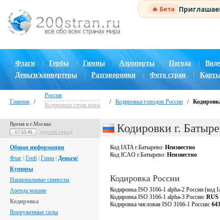
Приглашаем
🔥 Бета
Флаги
|
Гербы
|
Гимны
|
Аэропорты
|
Погода
|
Виде
Деньги/конвертеры
|
Разговорники
|
Фото стран
|
Карты
Россия
Главная
/
/
Кодировки городов России
/
Кодировка
Кодировки стран мира
Время в г.Москва
Кодировки г. Батыре
другой город
17:53:42
Общая информация
Код IATA г.Батырево:
Неизвестно
Код ICAO г.Батырево:
Неизвестно
Флаг
|
Герб
|
Гимн
|
Деньги/
Купюры
Кодировка России
Национальные символы
Кодировка ISO 3166-1 alpha-2 России (код 
Аренда машин
Кодировка ISO 3166-1 alpha-3 России:
RUS
Кодировка
Кодировка числовая ISO 3166-1 России:
64
Вооруженные силы