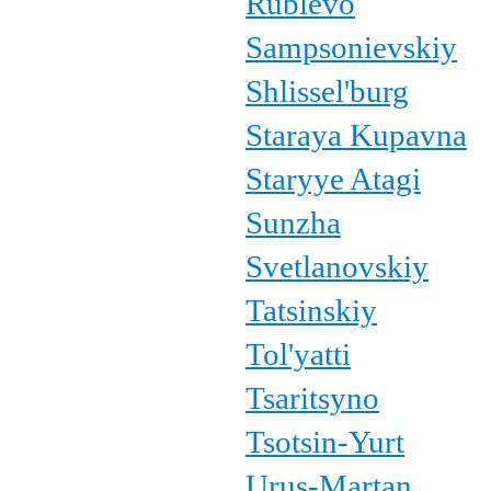
Rublevo
Sampsonievskiy
Shlissel'burg
Staraya Kupavna
Staryye Atagi
Sunzha
Svetlanovskiy
Tatsinskiy
Tol'yatti
Tsaritsyno
Tsotsin-Yurt
Urus-Martan