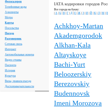
Фотогалерея
IATA кодировки городов Ро
Телефонные коды
Все города на букву:
Аэропорты
|
А
|
Б
|
В
|
Г
|
Д
|
Е
|
Ж
|
З
|
И
|
Й
|
К
|
Л
|
М
|
Метро
Карты
Achkhoy-Martan
Посольства
Погода
Akademgorodok
Разговорник
Alkhan-Kala
Сотовая связь
Интернет
Altayskoye
Автомобильные номера
Видео страны
Bachi-Yurt
Паспорта
История
Beloozerskiy
Культура
Визы, правила въезда
Berezovskiy
Достопримечательности
Budennovsk
Imeni Morozova