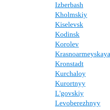
Izberbash
Kholmskiy
Kiselevsk
Kodinsk
Korolev
Krasnoarmeyskay
Kronstadt
Kurchaloy
Kurortnyy
L'govskiy
Levoberezhnyy