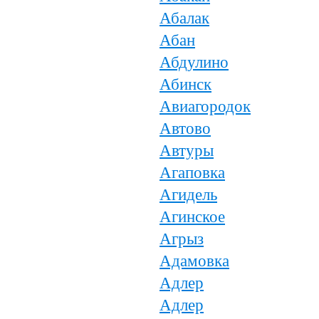
Абалак
Абан
Абдулино
Абинск
Авиагородок
Автово
Автуры
Агаповка
Агидель
Агинское
Агрыз
Адамовка
Адлер
Адлер