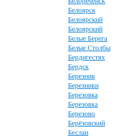
Белореченск
Белоярск
Белоярский
Белоярский
Белые Берега
Белые Столбы
Бердигестях
Бердск
Березник
Березники
Березовка
Березовка
Березово
Берёзовский
Беслан