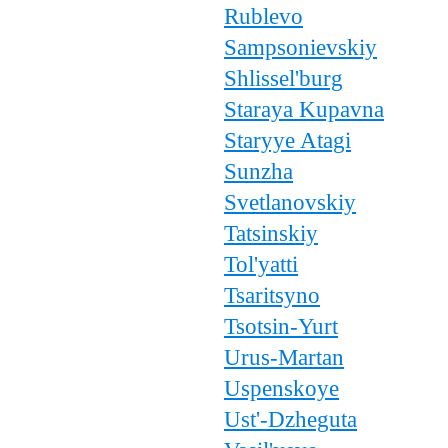
Rublevo
Sampsonievskiy
Shlissel'burg
Staraya Kupavna
Staryye Atagi
Sunzha
Svetlanovskiy
Tatsinskiy
Tol'yatti
Tsaritsyno
Tsotsin-Yurt
Urus-Martan
Uspenskoye
Ust'-Dzheguta