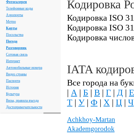
Кодировка Р
Фотогалерея
Телефонные коды
Аэропорты
Кодировка ISO 31
Метро
Кодировка ISO 31
Карты
Посольства
Кодировка числов
Погода
Разговорник
Сотовая связь
Интернет
IATA кодиро
Автомобильные номера
Видео страны
Все города на бук
Паспорта
История
|
А
|
Б
|
В
|
Г
|
Д
|
Культура
Т
|
У
|
Ф
|
Х
|
Ц
|
Ч
Визы, правила въезда
Достопримечательности
Achkhoy-Martan
Akademgorodok