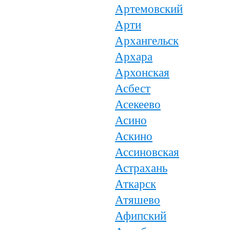
Артемовский
Арти
Архангельск
Архара
Архонская
Асбест
Асекеево
Асино
Аскино
Ассиновская
Астрахань
Аткарск
Атяшево
Афипский