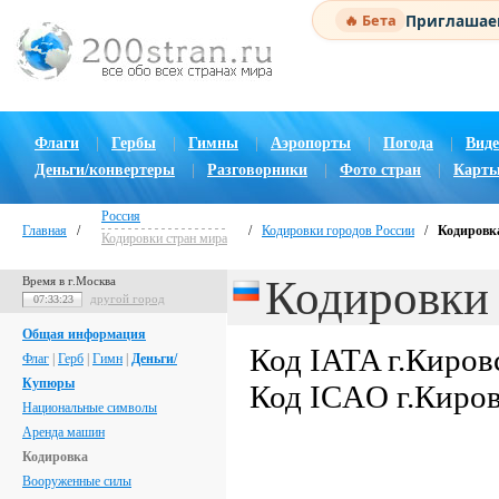
Приглашаем
🔥 Бета
Флаги
|
Гербы
|
Гимны
|
Аэропорты
|
Погода
|
Виде
Деньги/конвертеры
|
Разговорники
|
Фото стран
|
Карты
Россия
Главная
/
/
Кодировки городов России
/
Кодировка
Кодировки стран мира
Кодировки 
Время в г.Москва
другой город
07:33:24
Общая информация
Код IATA г.Киров
Флаг
|
Герб
|
Гимн
|
Деньги/
Купюры
Код ICAO г.Киро
Национальные символы
Аренда машин
Кодировка
Вооруженные силы