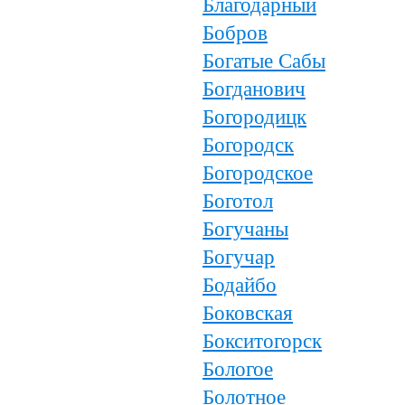
Благодарный
Бобров
Богатые Сабы
Богданович
Богородицк
Богородск
Богородское
Боготол
Богучаны
Богучар
Бодайбо
Боковская
Бокситогорск
Бологое
Болотное