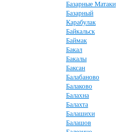
Базарные Матаки
Базарный
Карабулак
Байкальск
Баймак
Бакал
Бакалы
Баксан
Балабаново
Балаково
Балахна
Балахта
Балашихи
Балашов
Балезино