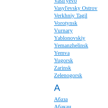
Vasil'yevo
Vasyl'evsky Ostrov
Verkhniy Tagil
Vorotynsk
Vurnary
Yablonovskiy
Yemanzhelinsk
Yemva
Yugorsk
Zarinsk
Zelenogorsk
А
Абаза
Абакан