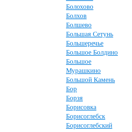
Болохово
Болхов
Болшево
Большая Сетунь
Большеречье
Большое Болдино
Большое
Мурашкино
Большой Камень
Бор
Борзя
Борисовка
Борисоглебск
Борисоглебский