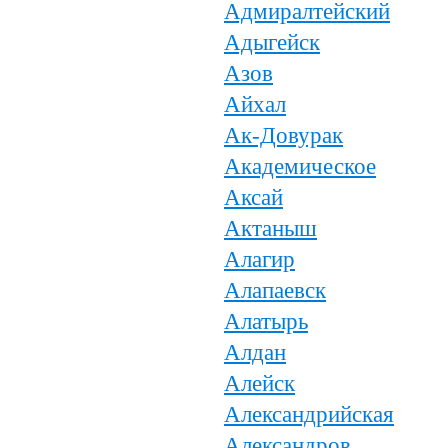
Адмиралтейский
Адыгейск
Азов
Айхал
Ак-Довурак
Академическое
Аксай
Актаныш
Алагир
Алапаевск
Алатырь
Алдан
Алейск
Александрийская
Александров