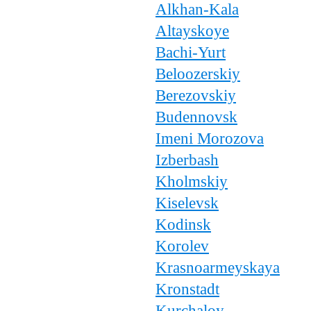
Alkhan-Kala
Altayskoye
Bachi-Yurt
Beloozerskiy
Berezovskiy
Budennovsk
Imeni Morozova
Izberbash
Kholmskiy
Kiselevsk
Kodinsk
Korolev
Krasnoarmeyskaya
Kronstadt
Kurchaloy