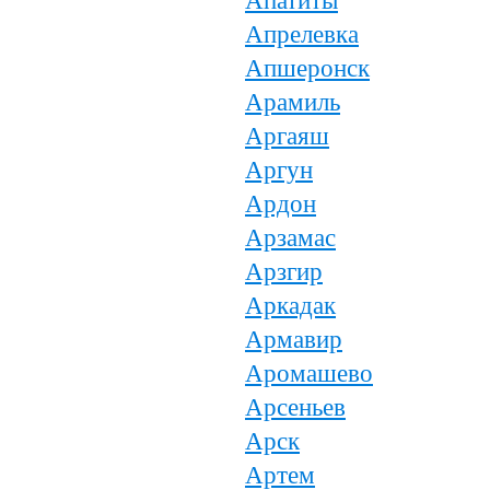
Апатиты
Апрелевка
Апшеронск
Арамиль
Аргаяш
Аргун
Ардон
Арзамас
Арзгир
Аркадак
Армавир
Аромашево
Арсеньев
Арск
Артем