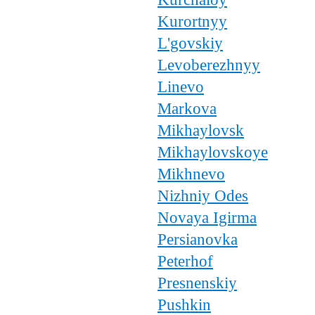
Kurortnyy
L'govskiy
Levoberezhnyy
Linevo
Markova
Mikhaylovsk
Mikhaylovskoye
Mikhnevo
Nizhniy Odes
Novaya Igirma
Persianovka
Peterhof
Presnenskiy
Pushkin