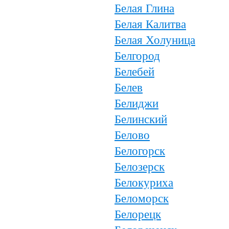
Белая Глина
Белая Калитва
Белая Холуница
Белгород
Белебей
Белев
Белиджи
Белинский
Белово
Белогорск
Белозерск
Белокуриха
Беломорск
Белорецк