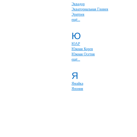
Эквадор
Экваториальная Гвинея
Эритрея
ещё...
Ю
ЮАР
Южная Корея
Южная Осетия
ещё...
Я
Ямайка
Япония