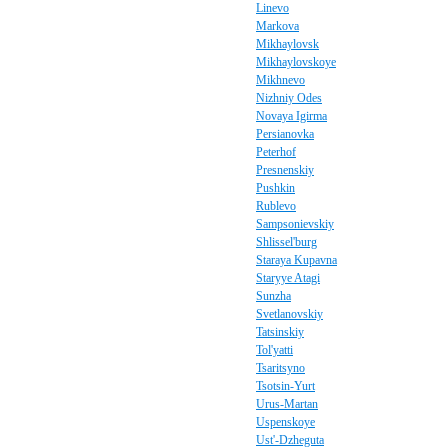
Linevo
Markova
Mikhaylovsk
Mikhaylovskoye
Mikhnevo
Nizhniy Odes
Novaya Igirma
Persianovka
Peterhof
Presnenskiy
Pushkin
Rublevo
Sampsonievskiy
Shlissel'burg
Staraya Kupavna
Staryye Atagi
Sunzha
Svetlanovskiy
Tatsinskiy
Tol'yatti
Tsaritsyno
Tsotsin-Yurt
Urus-Martan
Uspenskoye
Ust'-Dzheguta