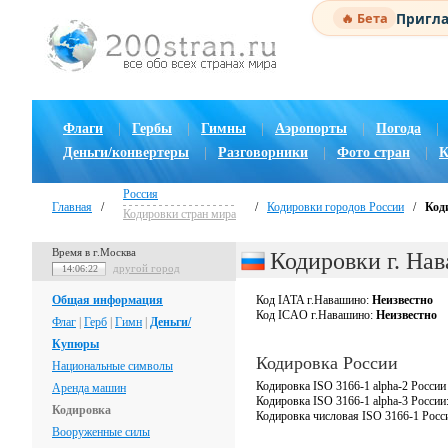
Пригла
🔥 Бета
Флаги
|
Гербы
|
Гимны
|
Аэропорты
|
Погода
|
Деньги/конвертеры
|
Разговорники
|
Фото стран
|
К
Россия
Главная
/
/
Кодировки городов России
/
Код
Кодировки стран мира
Время в г.Москва
Кодировки г. На
другой город
14:06:23
Общая информация
Код IATA г.Навашино:
Неизвестно
Код ICAO г.Навашино:
Неизвестно
Флаг
|
Герб
|
Гимн
|
Деньги/
Купюры
Кодировка России
Национальные символы
Кодировка ISO 3166-1 alpha-2 России
Аренда машин
Кодировка ISO 3166-1 alpha-3 России
Кодировка
Кодировка числовая ISO 3166-1 Росс
Вооруженные силы