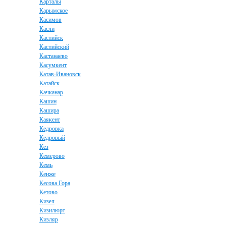
Карталы
Карымское
Касимов
Касли
Каспийск
Каспийский
Кастанаево
Касумкент
Катав-Ивановск
Катайск
Качканар
Кашин
Кашира
Каякент
Кедровка
Кедровый
Кез
Кемерово
Кемь
Кенже
Кесова Гора
Кетово
Кизел
Кизилюрт
Кизляр