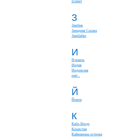
Египет
З
Замбия
Западная Сахара
Зимбабве
И
Израиль
Индия
Индонезия
ещё...
Й
Йемен
К
Кабо-Верде
Казахстан
Каймановы острова