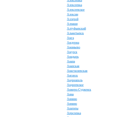
Алексеевка
Алексеевка
Алексеевское
Алексин
Аллерой
Алнаши
Алтуфьевский
Альметьевск
Амга
Амдерма
Аминьево
Амурск
Анадырь
Анапа
Анапская
Анастасиевская
Ангарск
Андреаполь
Андреевское
Анжеро-Судженск
Анна
Аннино
Аннино
Апатиты
Апрелевка