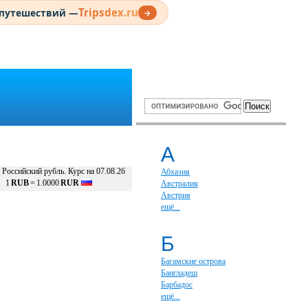
Tripsdex.ru
 путешествий —
→
А
Российский рубль. Курс на 07.08.26
Абхазия
1
RUB
=
1.0000
RUR
Австралия
Австрия
ещё...
Б
Багамские острова
Бангладеш
Барбадос
ещё...