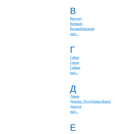
В
Вануату
Ватикан
Великобритания
ещё...
Г
Габон
Гаити
Гайана
ещё...
Д
Дания
Демокр. Республика Конго
Джерси
ещё...
Е