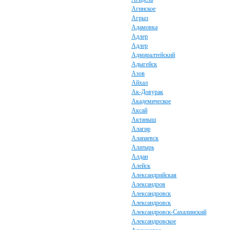
Агинское
Агрыз
Адамовка
Адлер
Адлер
Адмиралтейский
Адыгейск
Азов
Айхал
Ак-Довурак
Академическое
Аксай
Актаныш
Алагир
Алапаевск
Алатырь
Алдан
Алейск
Александрийская
Александров
Александровск
Александровск
Александровск-Сахалинский
Александровское