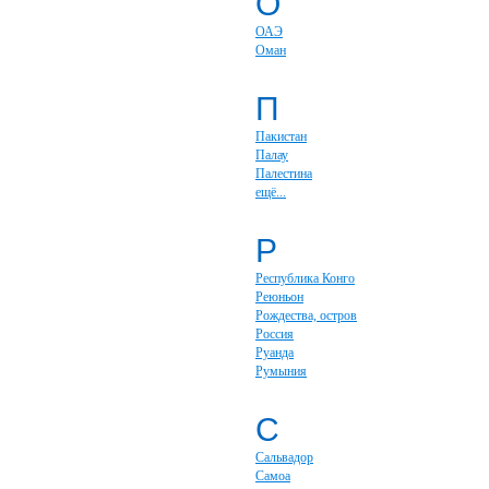
О
ОАЭ
Оман
П
Пакистан
Палау
Палестина
ещё...
Р
Республика Конго
Реюньон
Рождества, остров
Россия
Руанда
Румыния
С
Сальвадор
Самоа