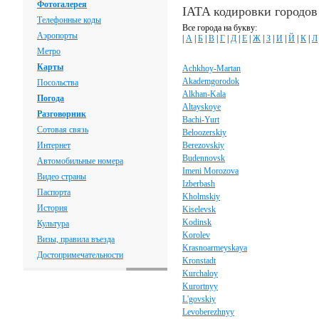
Фотогалерея
IATA кодировки городов
Телефонные коды
Все города на букву:
Аэропорты
|
А
|
Б
|
В
|
Г
|
Д
|
Е
|
Ж
|
З
|
И
|
Й
|
К
|
Л
Метро
Карты
Achkhoy-Martan
Akademgorodok
Посольства
Alkhan-Kala
Погода
Altayskoye
Разговорник
Bachi-Yurt
Сотовая связь
Beloozerskiy
Интернет
Berezovskiy
Budennovsk
Автомобильные номера
Imeni Morozova
Видео страны
Izberbash
Паспорта
Kholmskiy
История
Kiselevsk
Kodinsk
Культура
Korolev
Визы, правила въезда
Krasnoarmeyskaya
Достопримечательности
Kronstadt
Kurchaloy
Kurortnyy
L'govskiy
Levoberezhnyy