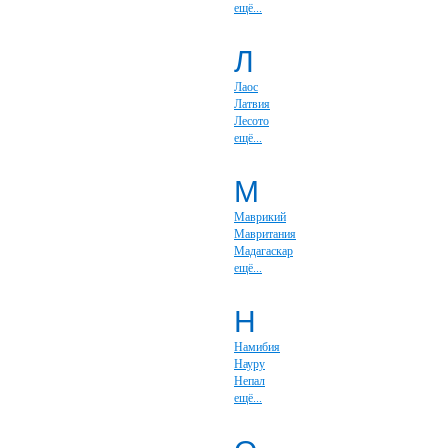
ещё...
Л
Лаос
Латвия
Лесото
ещё...
М
Маврикий
Мавритания
Мадагаскар
ещё...
Н
Намибия
Науру
Непал
ещё...