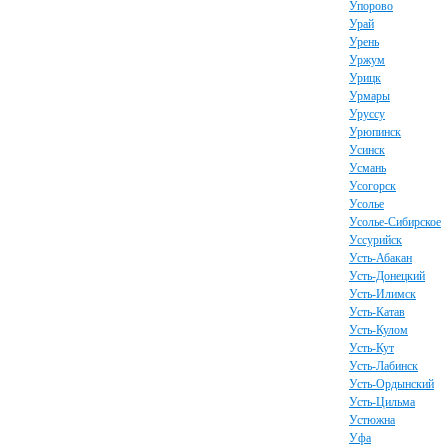
Упорово
Урай
Урень
Уржум
Урицк
Урмары
Уруссу
Урюпинск
Усинск
Усмань
Усогорск
Усолье
Усолье-Сибирское
Уссурийск
Усть-Абакан
Усть-Донецкий
Усть-Илимск
Усть-Катав
Усть-Кулом
Усть-Кут
Усть-Лабинск
Усть-Ордынский
Усть-Цильма
Устюжна
Уфа