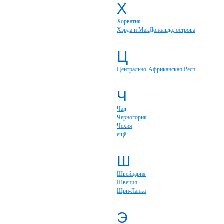
Х
Хорватия
Хэрда и МакДональда, острова
Ц
Центрально-Африканская Респ.
Ч
Чад
Черногория
Чехия
ещё...
Ш
Швейцария
Швеция
Шри-Ланка
Э