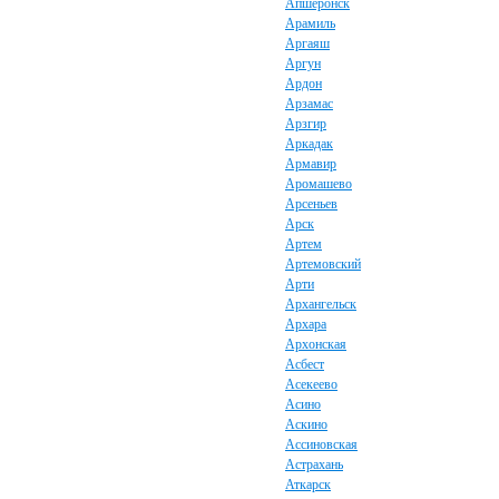
Апшеронск
Арамиль
Аргаяш
Аргун
Ардон
Арзамас
Арзгир
Аркадак
Армавир
Аромашево
Арсеньев
Арск
Артем
Артемовский
Арти
Архангельск
Архара
Архонская
Асбест
Асекеево
Асино
Аскино
Ассиновская
Астрахань
Аткарск