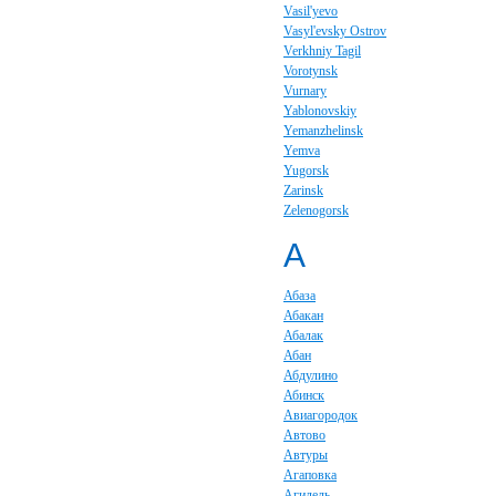
Vasil'yevo
Vasyl'evsky Ostrov
Verkhniy Tagil
Vorotynsk
Vurnary
Yablonovskiy
Yemanzhelinsk
Yemva
Yugorsk
Zarinsk
Zelenogorsk
А
Абаза
Абакан
Абалак
Абан
Абдулино
Абинск
Авиагородок
Автово
Автуры
Агаповка
Агидель