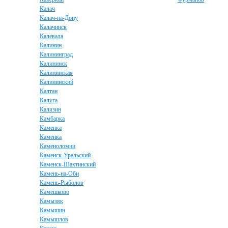
Калач
Калач-на-Дону
Калачинск
Калевала
Калинин
Калининград
Калининск
Калининская
Калининский
Калтан
Калуга
Калязин
Камбарка
Каменка
Каменка
Каменоломни
Каменск-Уральский
Каменск-Шахтинский
Камень-на-Оби
Камень-Рыболов
Камешково
Камызяк
Камышин
Камышлов