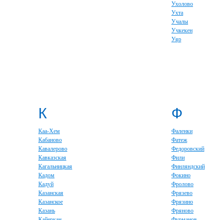
Ухолово
Ухта
Учалы
Учкекен
Уяр
К
Ф
Каа-Хем
Фаленки
Кабаново
Фатеж
Кавалерово
Федоровский
Кавказская
Фили
Кагальницкая
Финляндский
Кадом
Фокино
Кадуй
Фролово
Казанская
Фрязево
Казанское
Фрязино
Казань
Фряново
Кайеркан
Фурманов