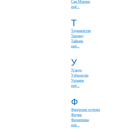
Сан-Марино
ещё...
Т
Таджикистан
Таиланд
Тайвань
ещё...
У
Уганда
Узбекистан
Украина
ещё...
Ф
Фарерские острова
Фиджи
Филиппины
ещё...