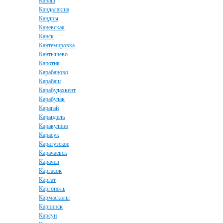
Канаш
Кандалакша
Кандры
Каневская
Канск
Кантемировка
Кантышево
Капотня
Карабаново
Карабаш
Карабудахкент
Карабулак
Карагай
Караидель
Каракулино
Карасук
Каратузское
Карачаевск
Карачев
Каргасок
Каргат
Каргополь
Кармаскалы
Карпинск
Карсун