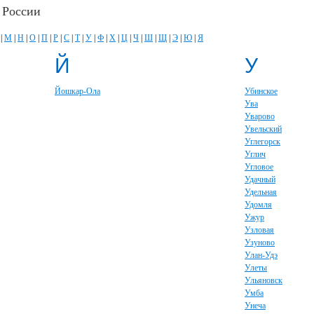
 России
|
М
|
Н
|
О
|
П
|
Р
|
С
|
Т
|
У
|
Ф
|
Х
|
Ц
|
Ч
|
Ш
|
Щ
|
Э
|
Ю
|
Я
Й
У
Йошкар-Ола
Убинское
Ува
Уварово
Увельский
Углегорск
Углич
Угловое
Удачный
Удельная
Удомля
Ужур
Узловая
Узуново
Улан-Удэ
Улеты
Ульяновск
Умба
Унеча