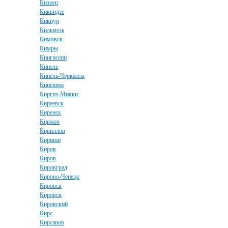
Кизнер
Киквидзе
Кикнур
Кильмезь
Кимовск
Кимры
Кингисепп
Кинель
Кинель-Черкассы
Кинешма
Киргиз-Мияки
Киреевск
Киренск
Киржач
Кириллов
Кириши
Киров
Киров
Кировград
Кирово-Чепецк
Кировск
Кировск
Кировский
Кирс
Кирсанов