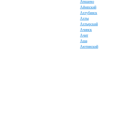
Атяшево
Афипский
Ахтубинск
Ахты
Ахтырский
Ачинск
Ачит
Аша
Аютинский