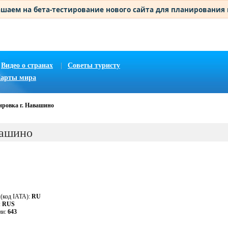
шаем на бета-тестирование нового сайта для планирования
Видео о странах
|
Советы туристу
арты мира
ировка г. Навашино
вашино
 (код IATA):
RU
:
RUS
ии:
643