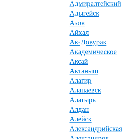
Адмиралтейский
Адыгейск
Азов
Айхал
Ак-Довурак
Академическое
Аксай
Актаныш
Алагир
Алапаевск
Алатырь
Алдан
Алейск
Александрийская
Александров