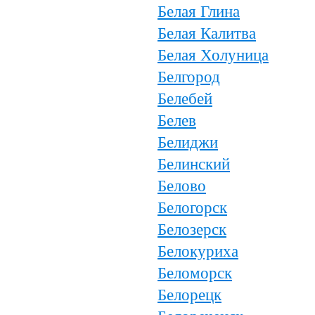
Белая Глина
Белая Калитва
Белая Холуница
Белгород
Белебей
Белев
Белиджи
Белинский
Белово
Белогорск
Белозерск
Белокуриха
Беломорск
Белорецк