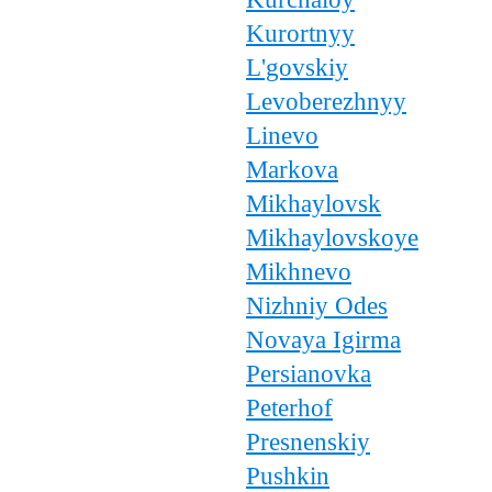
Kurortnyy
L'govskiy
Levoberezhnyy
Linevo
Markova
Mikhaylovsk
Mikhaylovskoye
Mikhnevo
Nizhniy Odes
Novaya Igirma
Persianovka
Peterhof
Presnenskiy
Pushkin