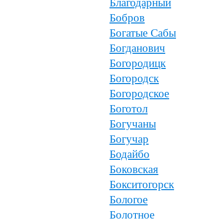
Благодарный
Бобров
Богатые Сабы
Богданович
Богородицк
Богородск
Богородское
Боготол
Богучаны
Богучар
Бодайбо
Боковская
Бокситогорск
Бологое
Болотное