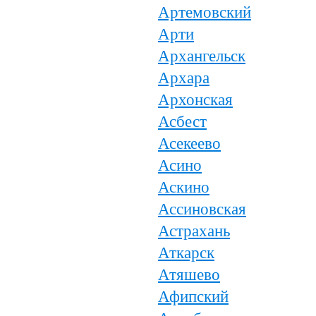
Артемовский
Арти
Архангельск
Архара
Архонская
Асбест
Асекеево
Асино
Аскино
Ассиновская
Астрахань
Аткарск
Атяшево
Афипский