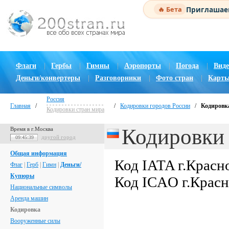
Приглашаем
🔥 Бета
Флаги
|
Гербы
|
Гимны
|
Аэропорты
|
Погода
|
Виде
Деньги/конвертеры
|
Разговорники
|
Фото стран
|
Карты
Россия
Главная
/
/
Кодировки городов России
/
Кодировка
Кодировки стран мира
Кодировки 
Время в г.Москва
другой город
09:45:40
Общая информация
Код IATA г.Красн
Флаг
|
Герб
|
Гимн
|
Деньги/
Купюры
Код ICAO г.Крас
Национальные символы
Аренда машин
Кодировка
Вооруженные силы