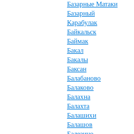
Базарные Матаки
Базарный
Карабулак
Байкальск
Баймак
Бакал
Бакалы
Баксан
Балабаново
Балаково
Балахна
Балахта
Балашихи
Балашов
Балезино