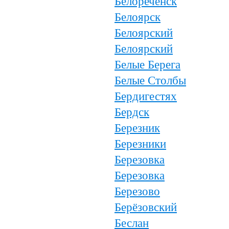
Белореченск
Белоярск
Белоярский
Белоярский
Белые Берега
Белые Столбы
Бердигестях
Бердск
Березник
Березники
Березовка
Березовка
Березово
Берёзовский
Беслан