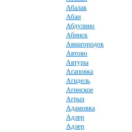
Абалак
Абан
Абдулино
Абинск
Авиагородок
Автово
Автуры
Агаповка
Агидель
Агинское
Агрыз
Адамовка
Адлер
Адлер