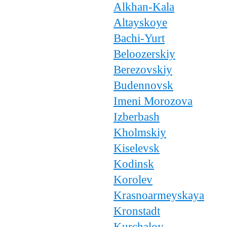
Alkhan-Kala
Altayskoye
Bachi-Yurt
Beloozerskiy
Berezovskiy
Budennovsk
Imeni Morozova
Izberbash
Kholmskiy
Kiselevsk
Kodinsk
Korolev
Krasnoarmeyskaya
Kronstadt
Kurchaloy