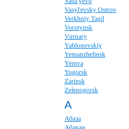
Vasil'yevo
Vasyl'evsky Ostrov
Verkhniy Tagil
Vorotynsk
Vurnary
Yablonovskiy
Yemanzhelinsk
Yemva
Yugorsk
Zarinsk
Zelenogorsk
А
Абаза
Абакан