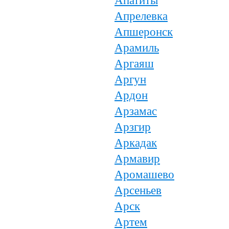
Апатиты
Апрелевка
Апшеронск
Арамиль
Аргаяш
Аргун
Ардон
Арзамас
Арзгир
Аркадак
Армавир
Аромашево
Арсеньев
Арск
Артем