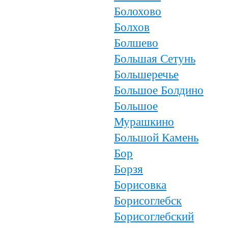
Болохово
Болхов
Болшево
Большая Сетунь
Большеречье
Большое Болдино
Большое
Мурашкино
Большой Камень
Бор
Борзя
Борисовка
Борисоглебск
Борисоглебский