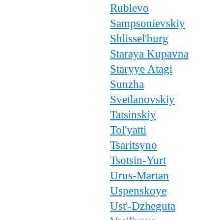
Rublevo
Sampsonievskiy
Shlissel'burg
Staraya Kupavna
Staryye Atagi
Sunzha
Svetlanovskiy
Tatsinskiy
Tol'yatti
Tsaritsyno
Tsotsin-Yurt
Urus-Martan
Uspenskoye
Ust'-Dzheguta