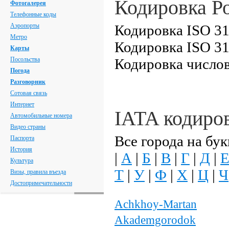
Кодировка Р
Фотогалерея
Телефонные коды
Аэропорты
Кодировка ISO 31
Метро
Кодировка ISO 31
Карты
Посольства
Кодировка числов
Погода
Разговорник
Сотовая связь
Интернет
IATA кодиро
Автомобильные номера
Видео страны
Все города на бук
Паспорта
История
|
А
|
Б
|
В
|
Г
|
Д
|
Культура
Т
|
У
|
Ф
|
Х
|
Ц
|
Ч
Визы, правила въезда
Достопримечательности
Achkhoy-Martan
Akademgorodok