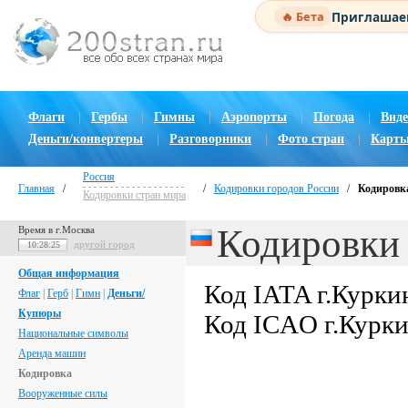
Приглашаем
🔥 Бета
Флаги
|
Гербы
|
Гимны
|
Аэропорты
|
Погода
|
Виде
Деньги/конвертеры
|
Разговорники
|
Фото стран
|
Карты
Россия
Главная
/
/
Кодировки городов России
/
Кодировка
Кодировки стран мира
Кодировки 
Время в г.Москва
другой город
10:28:26
Общая информация
Код IATA г.Курки
Флаг
|
Герб
|
Гимн
|
Деньги/
Купюры
Код ICAO г.Курк
Национальные символы
Аренда машин
Кодировка
Вооруженные силы