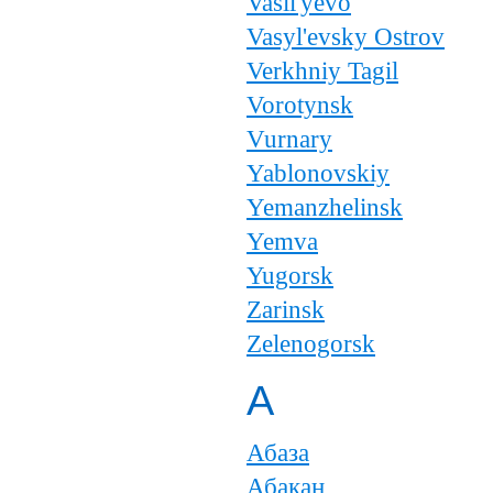
Vasil'yevo
Vasyl'evsky Ostrov
Verkhniy Tagil
Vorotynsk
Vurnary
Yablonovskiy
Yemanzhelinsk
Yemva
Yugorsk
Zarinsk
Zelenogorsk
А
Абаза
Абакан