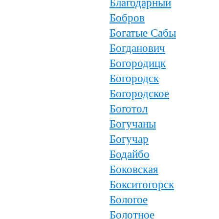
Благодарный
Бобров
Богатые Сабы
Богданович
Богородицк
Богородск
Богородское
Боготол
Богучаны
Богучар
Бодайбо
Боковская
Бокситогорск
Бологое
Болотное