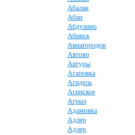
Абалак
Абан
Абдулино
Абинск
Авиагородок
Автово
Автуры
Агаповка
Агидель
Агинское
Агрыз
Адамовка
Адлер
Адлер