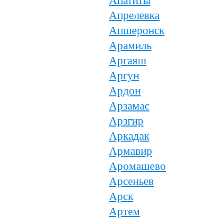
Апатиты
Апрелевка
Апшеронск
Арамиль
Аргаяш
Аргун
Ардон
Арзамас
Арзгир
Аркадак
Армавир
Аромашево
Арсеньев
Арск
Артем