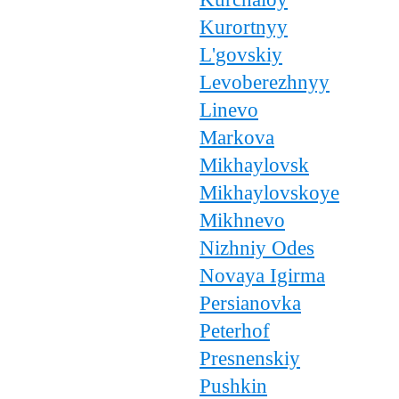
Kurortnyy
L'govskiy
Levoberezhnyy
Linevo
Markova
Mikhaylovsk
Mikhaylovskoye
Mikhnevo
Nizhniy Odes
Novaya Igirma
Persianovka
Peterhof
Presnenskiy
Pushkin