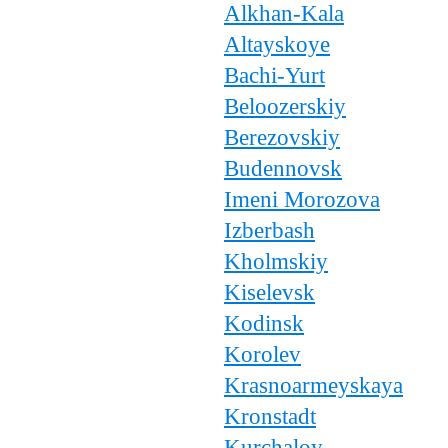
Alkhan-Kala
Altayskoye
Bachi-Yurt
Beloozerskiy
Berezovskiy
Budennovsk
Imeni Morozova
Izberbash
Kholmskiy
Kiselevsk
Kodinsk
Korolev
Krasnoarmeyskaya
Kronstadt
Kurchaloy