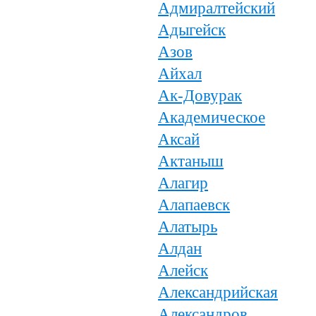
Адмиралтейский
Адыгейск
Азов
Айхал
Ак-Довурак
Академическое
Аксай
Актаныш
Алагир
Алапаевск
Алатырь
Алдан
Алейск
Александрийская
Александров