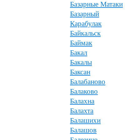
Базарные Матаки
Базарный
Карабулак
Байкальск
Баймак
Бакал
Бакалы
Баксан
Балабаново
Балаково
Балахна
Балахта
Балашихи
Балашов
Балезино