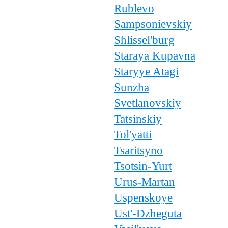
Rublevo
Sampsonievskiy
Shlissel'burg
Staraya Kupavna
Staryye Atagi
Sunzha
Svetlanovskiy
Tatsinskiy
Tol'yatti
Tsaritsyno
Tsotsin-Yurt
Urus-Martan
Uspenskoye
Ust'-Dzheguta