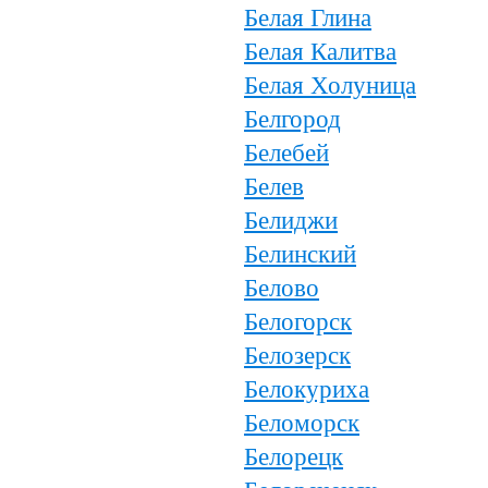
Белая Глина
Белая Калитва
Белая Холуница
Белгород
Белебей
Белев
Белиджи
Белинский
Белово
Белогорск
Белозерск
Белокуриха
Беломорск
Белорецк