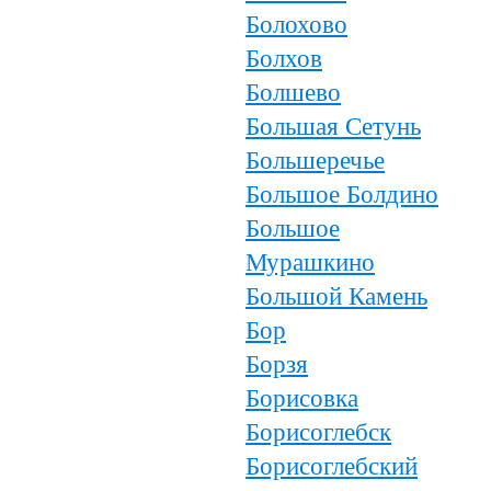
Болохово
Болхов
Болшево
Большая Сетунь
Большеречье
Большое Болдино
Большое
Мурашкино
Большой Камень
Бор
Борзя
Борисовка
Борисоглебск
Борисоглебский