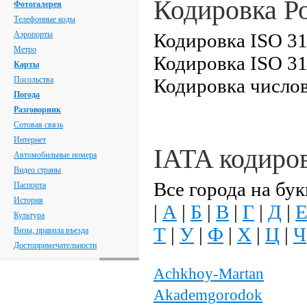
Кодировка Р
Фотогалерея
Телефонные коды
Аэропорты
Кодировка ISO 31
Метро
Кодировка ISO 31
Карты
Посольства
Кодировка числов
Погода
Разговорник
Сотовая связь
Интернет
IATA кодиро
Автомобильные номера
Видео страны
Все города на бук
Паспорта
История
|
А
|
Б
|
В
|
Г
|
Д
|
Культура
Т
|
У
|
Ф
|
Х
|
Ц
|
Ч
Визы, правила въезда
Достопримечательности
Achkhoy-Martan
Akademgorodok