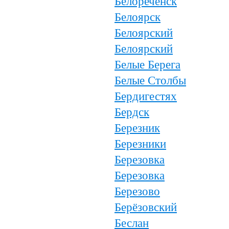
Белореченск
Белоярск
Белоярский
Белоярский
Белые Берега
Белые Столбы
Бердигестях
Бердск
Березник
Березники
Березовка
Березовка
Березово
Берёзовский
Беслан