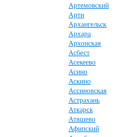
Артемовский
Арти
Архангельск
Архара
Архонская
Асбест
Асекеево
Асино
Аскино
Ассиновская
Астрахань
Аткарск
Атяшево
Афипский