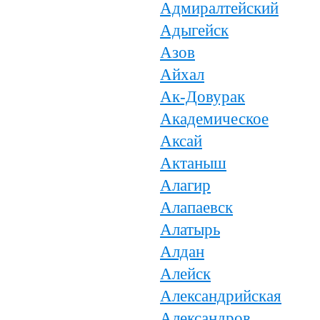
Адмиралтейский
Адыгейск
Азов
Айхал
Ак-Довурак
Академическое
Аксай
Актаныш
Алагир
Алапаевск
Алатырь
Алдан
Алейск
Александрийская
Александров