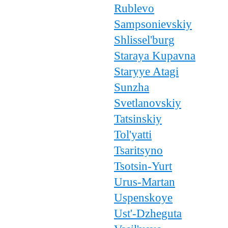
Rublevo
Sampsonievskiy
Shlissel'burg
Staraya Kupavna
Staryye Atagi
Sunzha
Svetlanovskiy
Tatsinskiy
Tol'yatti
Tsaritsyno
Tsotsin-Yurt
Urus-Martan
Uspenskoye
Ust'-Dzheguta