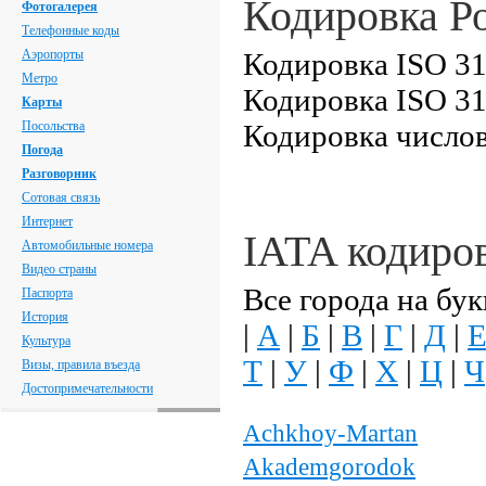
Кодировка Р
Фотогалерея
Телефонные коды
Аэропорты
Кодировка ISO 31
Метро
Кодировка ISO 31
Карты
Посольства
Кодировка числов
Погода
Разговорник
Сотовая связь
Интернет
IATA кодиро
Автомобильные номера
Видео страны
Все города на бук
Паспорта
История
|
А
|
Б
|
В
|
Г
|
Д
|
Культура
Т
|
У
|
Ф
|
Х
|
Ц
|
Ч
Визы, правила въезда
Достопримечательности
Achkhoy-Martan
Akademgorodok