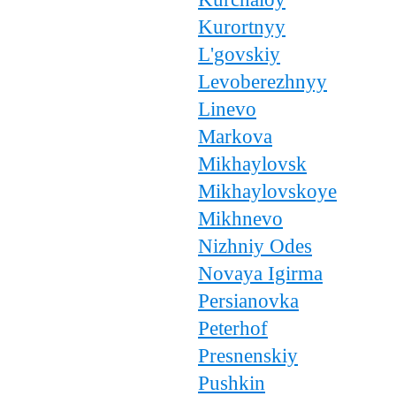
Kurortnyy
L'govskiy
Levoberezhnyy
Linevo
Markova
Mikhaylovsk
Mikhaylovskoye
Mikhnevo
Nizhniy Odes
Novaya Igirma
Persianovka
Peterhof
Presnenskiy
Pushkin