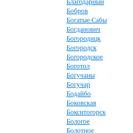
Благодарный
Бобров
Богатые Сабы
Богданович
Богородицк
Богородск
Богородское
Боготол
Богучаны
Богучар
Бодайбо
Боковская
Бокситогорск
Бологое
Болотное