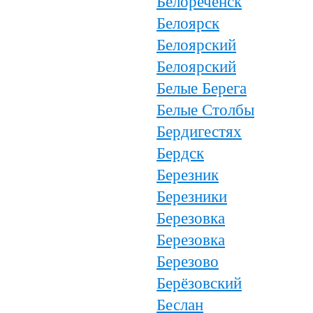
Белореченск
Белоярск
Белоярский
Белоярский
Белые Берега
Белые Столбы
Бердигестях
Бердск
Березник
Березники
Березовка
Березовка
Березово
Берёзовский
Беслан