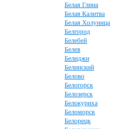
Белая Глина
Белая Калитва
Белая Холуница
Белгород
Белебей
Белев
Белиджи
Белинский
Белово
Белогорск
Белозерск
Белокуриха
Беломорск
Белорецк