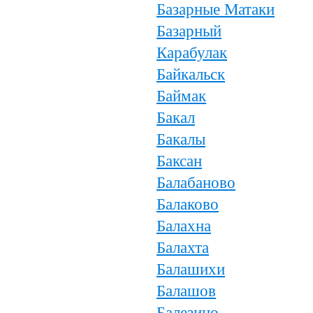
Базарные Матаки
Базарный
Карабулак
Байкальск
Баймак
Бакал
Бакалы
Баксан
Балабаново
Балаково
Балахна
Балахта
Балашихи
Балашов
Балезино