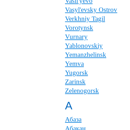
Vasil'yevo
Vasyl'evsky Ostrov
Verkhniy Tagil
Vorotynsk
Vurnary
Yablonovskiy
Yemanzhelinsk
Yemva
Yugorsk
Zarinsk
Zelenogorsk
А
Абаза
Абакан