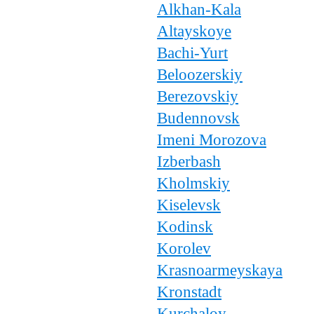
Alkhan-Kala
Altayskoye
Bachi-Yurt
Beloozerskiy
Berezovskiy
Budennovsk
Imeni Morozova
Izberbash
Kholmskiy
Kiselevsk
Kodinsk
Korolev
Krasnoarmeyskaya
Kronstadt
Kurchaloy