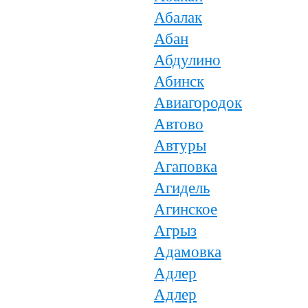
Абалак
Абан
Абдулино
Абинск
Авиагородок
Автово
Автуры
Агаповка
Агидель
Агинское
Агрыз
Адамовка
Адлер
Адлер