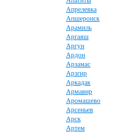
Апатиты
Апрелевка
Апшеронск
Арамиль
Аргаяш
Аргун
Ардон
Арзамас
Арзгир
Аркадак
Армавир
Аромашево
Арсеньев
Арск
Артем