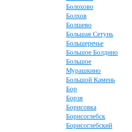
Болохово
Болхов
Болшево
Большая Сетунь
Большеречье
Большое Болдино
Большое
Мурашкино
Большой Камень
Бор
Борзя
Борисовка
Борисоглебск
Борисоглебский