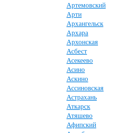
Артемовский
Арти
Архангельск
Архара
Архонская
Асбест
Асекеево
Асино
Аскино
Ассиновская
Астрахань
Аткарск
Атяшево
Афипский