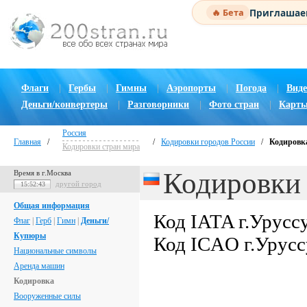
Приглашаем
🔥 Бета
Флаги
|
Гербы
|
Гимны
|
Аэропорты
|
Погода
|
Виде
Деньги/конвертеры
|
Разговорники
|
Фото стран
|
Карты
Россия
Главная
/
/
Кодировки городов России
/
Кодировка
Кодировки стран мира
Кодировки 
Время в г.Москва
другой город
15:52:44
Общая информация
Код IATA г.Урусс
Флаг
|
Герб
|
Гимн
|
Деньги/
Купюры
Код ICAO г.Урусс
Национальные символы
Аренда машин
Кодировка
Вооруженные силы