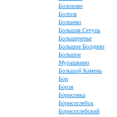
Болохово
Болхов
Болшево
Большая Сетунь
Большеречье
Большое Болдино
Большое
Мурашкино
Большой Камень
Бор
Борзя
Борисовка
Борисоглебск
Борисоглебский