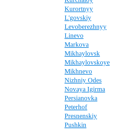
Kurortnyy
L'govskiy
Levoberezhnyy
Linevo
Markova
Mikhaylovsk
Mikhaylovskoye
Mikhnevo
Nizhniy Odes
Novaya Igirma
Persianovka
Peterhof
Presnenskiy
Pushkin