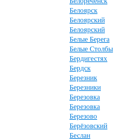
Белореченск
Белоярск
Белоярский
Белоярский
Белые Берега
Белые Столбы
Бердигестях
Бердск
Березник
Березники
Березовка
Березовка
Березово
Берёзовский
Беслан