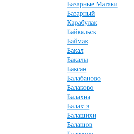
Базарные Матаки
Базарный
Карабулак
Байкальск
Баймак
Бакал
Бакалы
Баксан
Балабаново
Балаково
Балахна
Балахта
Балашихи
Балашов
Балезино