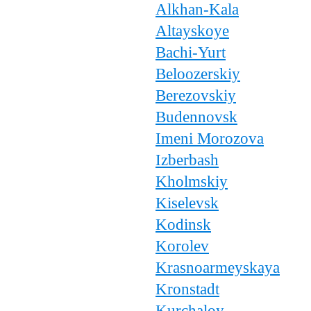
Alkhan-Kala
Altayskoye
Bachi-Yurt
Beloozerskiy
Berezovskiy
Budennovsk
Imeni Morozova
Izberbash
Kholmskiy
Kiselevsk
Kodinsk
Korolev
Krasnoarmeyskaya
Kronstadt
Kurchaloy