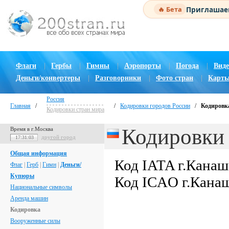
Приглашаем
🔥 Бета
Флаги
|
Гербы
|
Гимны
|
Аэропорты
|
Погода
|
Виде
Деньги/конвертеры
|
Разговорники
|
Фото стран
|
Карты
Россия
Главная
/
/
Кодировки городов России
/
Кодировка
Кодировки стран мира
Кодировки 
Время в г.Москва
другой город
17:31:05
Общая информация
Код IATA г.Канаш
Флаг
|
Герб
|
Гимн
|
Деньги/
Купюры
Код ICAO г.Кана
Национальные символы
Аренда машин
Кодировка
Вооруженные силы