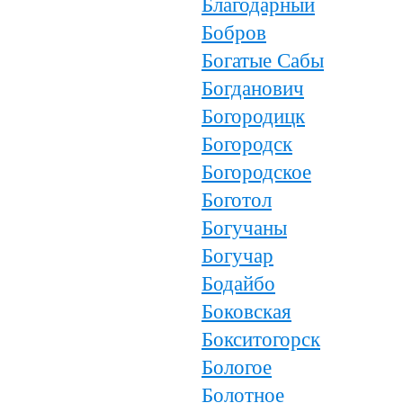
Благодарный
Бобров
Богатые Сабы
Богданович
Богородицк
Богородск
Богородское
Боготол
Богучаны
Богучар
Бодайбо
Боковская
Бокситогорск
Бологое
Болотное