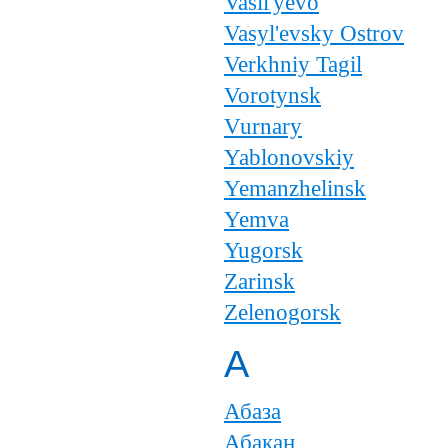
Vasil'yevo
Vasyl'evsky Ostrov
Verkhniy Tagil
Vorotynsk
Vurnary
Yablonovskiy
Yemanzhelinsk
Yemva
Yugorsk
Zarinsk
Zelenogorsk
А
Абаза
Абакан