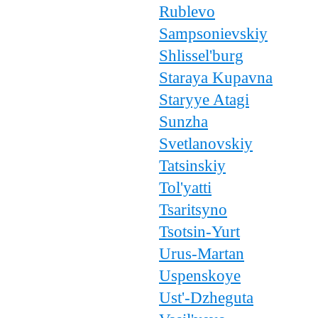
Rublevo
Sampsonievskiy
Shlissel'burg
Staraya Kupavna
Staryye Atagi
Sunzha
Svetlanovskiy
Tatsinskiy
Tol'yatti
Tsaritsyno
Tsotsin-Yurt
Urus-Martan
Uspenskoye
Ust'-Dzheguta