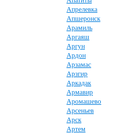
Апатиты
Апрелевка
Апшеронск
Арамиль
Аргаяш
Аргун
Ардон
Арзамас
Арзгир
Аркадак
Армавир
Аромашево
Арсеньев
Арск
Артем