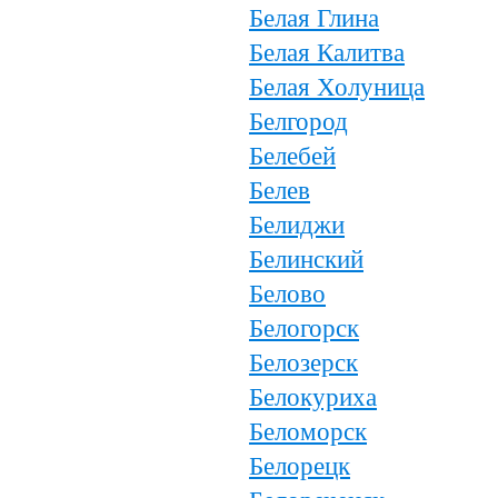
Белая Глина
Белая Калитва
Белая Холуница
Белгород
Белебей
Белев
Белиджи
Белинский
Белово
Белогорск
Белозерск
Белокуриха
Беломорск
Белорецк