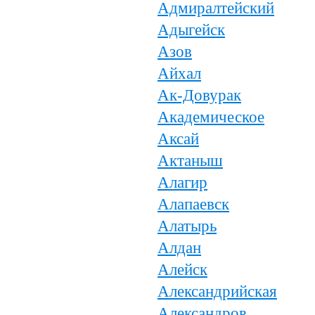
Адмиралтейский
Адыгейск
Азов
Айхал
Ак-Довурак
Академическое
Аксай
Актаныш
Алагир
Алапаевск
Алатырь
Алдан
Алейск
Александрийская
Александров