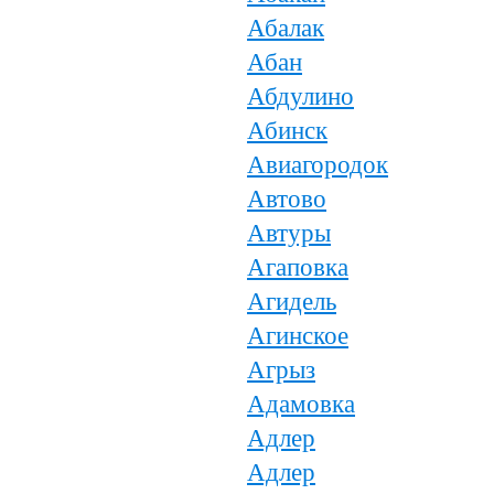
Абалак
Абан
Абдулино
Абинск
Авиагородок
Автово
Автуры
Агаповка
Агидель
Агинское
Агрыз
Адамовка
Адлер
Адлер