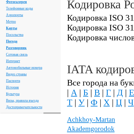
Кодировка Р
Фотогалерея
Телефонные коды
Аэропорты
Кодировка ISO 31
Метро
Кодировка ISO 31
Карты
Посольства
Кодировка числов
Погода
Разговорник
Сотовая связь
Интернет
IATA кодиро
Автомобильные номера
Видео страны
Все города на бук
Паспорта
История
|
А
|
Б
|
В
|
Г
|
Д
|
Культура
Т
|
У
|
Ф
|
Х
|
Ц
|
Ч
Визы, правила въезда
Достопримечательности
Achkhoy-Martan
Akademgorodok