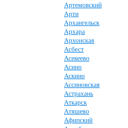
Артемовский
Арти
Архангельск
Архара
Архонская
Асбест
Асекеево
Асино
Аскино
Ассиновская
Астрахань
Аткарск
Атяшево
Афипский