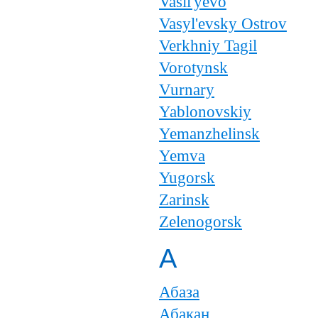
Vasil'yevo
Vasyl'evsky Ostrov
Verkhniy Tagil
Vorotynsk
Vurnary
Yablonovskiy
Yemanzhelinsk
Yemva
Yugorsk
Zarinsk
Zelenogorsk
А
Абаза
Абакан