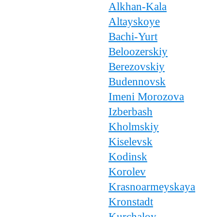
Alkhan-Kala
Altayskoye
Bachi-Yurt
Beloozerskiy
Berezovskiy
Budennovsk
Imeni Morozova
Izberbash
Kholmskiy
Kiselevsk
Kodinsk
Korolev
Krasnoarmeyskaya
Kronstadt
Kurchaloy