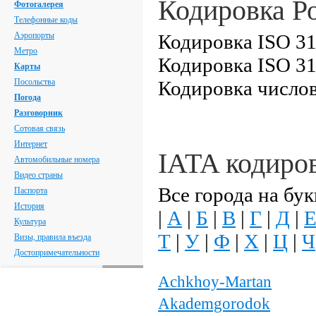
Кодировка Р
Фотогалерея
Телефонные коды
Аэропорты
Кодировка ISO 31
Метро
Кодировка ISO 31
Карты
Посольства
Кодировка числов
Погода
Разговорник
Сотовая связь
Интернет
IATA кодиро
Автомобильные номера
Видео страны
Все города на бук
Паспорта
История
|
А
|
Б
|
В
|
Г
|
Д
|
Культура
Т
|
У
|
Ф
|
Х
|
Ц
|
Ч
Визы, правила въезда
Достопримечательности
Achkhoy-Martan
Akademgorodok