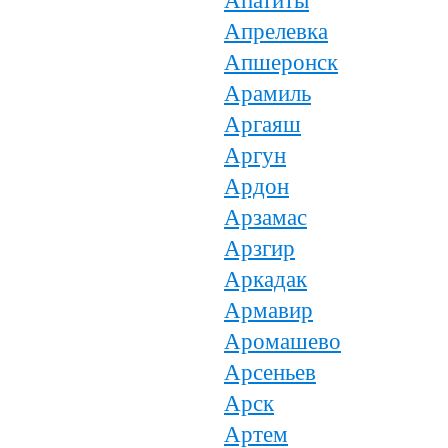
Апатиты
Апрелевка
Апшеронск
Арамиль
Аргаяш
Аргун
Ардон
Арзамас
Арзгир
Аркадак
Армавир
Аромашево
Арсеньев
Арск
Артем