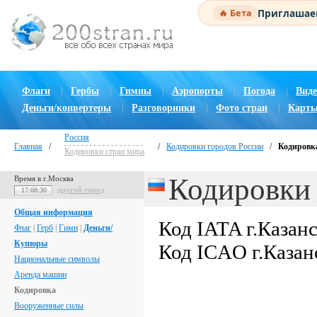
Приглашаем
🔥 Бета
Флаги
|
Гербы
|
Гимны
|
Аэропорты
|
Погода
|
Виде
Деньги/конвертеры
|
Разговорники
|
Фото стран
|
Карты
Россия
Главная
/
/
Кодировки городов России
/
Кодировка
Кодировки стран мира
Кодировки 
Время в г.Москва
другой город
17:08:31
Общая информация
Код IATA г.Казан
Флаг
|
Герб
|
Гимн
|
Деньги/
Купюры
Код ICAO г.Казан
Национальные символы
Аренда машин
Кодировка
Вооруженные силы