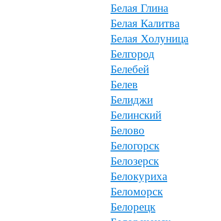
Белая Глина
Белая Калитва
Белая Холуница
Белгород
Белебей
Белев
Белиджи
Белинский
Белово
Белогорск
Белозерск
Белокуриха
Беломорск
Белорецк