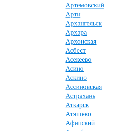
Артемовский
Арти
Архангельск
Архара
Архонская
Асбест
Асекеево
Асино
Аскино
Ассиновская
Астрахань
Аткарск
Атяшево
Афипский