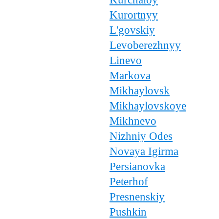
Kurortnyy
L'govskiy
Levoberezhnyy
Linevo
Markova
Mikhaylovsk
Mikhaylovskoye
Mikhnevo
Nizhniy Odes
Novaya Igirma
Persianovka
Peterhof
Presnenskiy
Pushkin