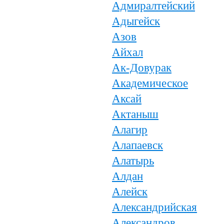
Адмиралтейский
Адыгейск
Азов
Айхал
Ак-Довурак
Академическое
Аксай
Актаныш
Алагир
Алапаевск
Алатырь
Алдан
Алейск
Александрийская
Александров