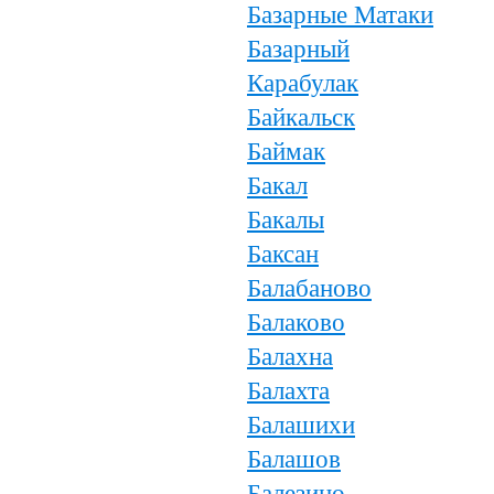
Базарные Матаки
Базарный
Карабулак
Байкальск
Баймак
Бакал
Бакалы
Баксан
Балабаново
Балаково
Балахна
Балахта
Балашихи
Балашов
Балезино