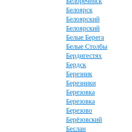
Белореченск
Белоярск
Белоярский
Белоярский
Белые Берега
Белые Столбы
Бердигестях
Бердск
Березник
Березники
Березовка
Березовка
Березово
Берёзовский
Беслан