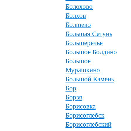
Болохово
Болхов
Болшево
Большая Сетунь
Большеречье
Большое Болдино
Большое
Мурашкино
Большой Камень
Бор
Борзя
Борисовка
Борисоглебск
Борисоглебский