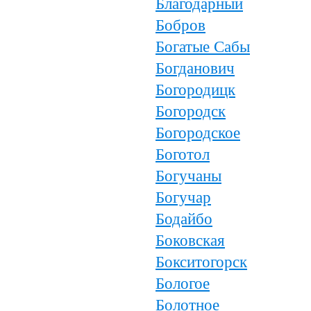
Благодарный
Бобров
Богатые Сабы
Богданович
Богородицк
Богородск
Богородское
Боготол
Богучаны
Богучар
Бодайбо
Боковская
Бокситогорск
Бологое
Болотное