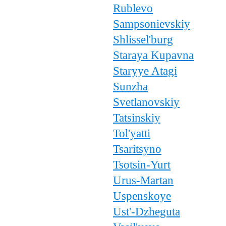
Rublevo
Sampsonievskiy
Shlissel'burg
Staraya Kupavna
Staryye Atagi
Sunzha
Svetlanovskiy
Tatsinskiy
Tol'yatti
Tsaritsyno
Tsotsin-Yurt
Urus-Martan
Uspenskoye
Ust'-Dzheguta