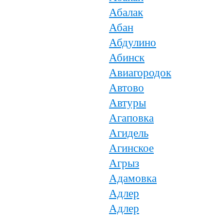
Абалак
Абан
Абдулино
Абинск
Авиагородок
Автово
Автуры
Агаповка
Агидель
Агинское
Агрыз
Адамовка
Адлер
Адлер