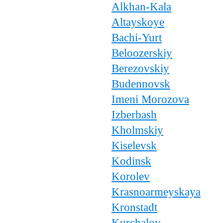
Alkhan-Kala
Altayskoye
Bachi-Yurt
Beloozerskiy
Berezovskiy
Budennovsk
Imeni Morozova
Izberbash
Kholmskiy
Kiselevsk
Kodinsk
Korolev
Krasnoarmeyskaya
Kronstadt
Kurchaloy