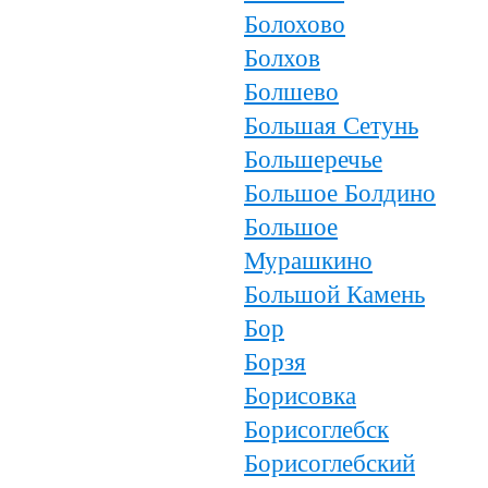
Болохово
Болхов
Болшево
Большая Сетунь
Большеречье
Большое Болдино
Большое
Мурашкино
Большой Камень
Бор
Борзя
Борисовка
Борисоглебск
Борисоглебский