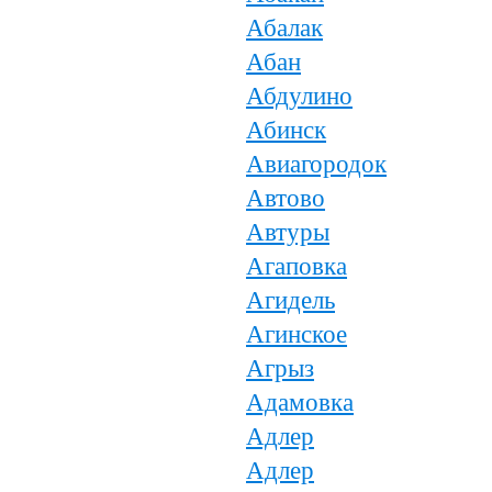
Абалак
Абан
Абдулино
Абинск
Авиагородок
Автово
Автуры
Агаповка
Агидель
Агинское
Агрыз
Адамовка
Адлер
Адлер