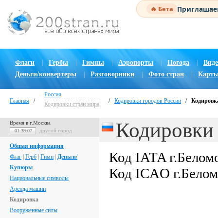
Приглашаем
🔥 Бета
Флаги
|
Гербы
|
Гимны
|
Аэропорты
|
Погода
|
Виде
Деньги/конвертеры
|
Разговорники
|
Фото стран
|
Карты
Россия
Главная
/
/
Кодировки городов России
/
Кодировка
Кодировки стран мира
Кодировки 
Время в г.Москва
другой город
01:39:08
Общая информация
Код IATA г.Белом
Флаг
|
Герб
|
Гимн
|
Деньги/
Купюры
Код ICAO г.Бело
Национальные символы
Аренда машин
Кодировка
Вооруженные силы