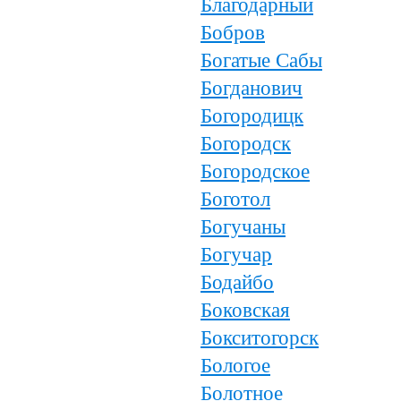
Благодарный
Бобров
Богатые Сабы
Богданович
Богородицк
Богородск
Богородское
Боготол
Богучаны
Богучар
Бодайбо
Боковская
Бокситогорск
Бологое
Болотное