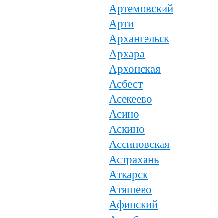
Артемовский
Арти
Архангельск
Архара
Архонская
Асбест
Асекеево
Асино
Аскино
Ассиновская
Астрахань
Аткарск
Атяшево
Афипский