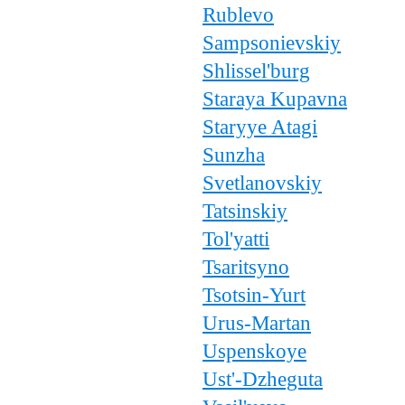
Rublevo
Sampsonievskiy
Shlissel'burg
Staraya Kupavna
Staryye Atagi
Sunzha
Svetlanovskiy
Tatsinskiy
Tol'yatti
Tsaritsyno
Tsotsin-Yurt
Urus-Martan
Uspenskoye
Ust'-Dzheguta