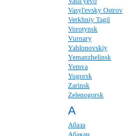
Vasil'yevo
Vasyl'evsky Ostrov
Verkhniy Tagil
Vorotynsk
Vurnary
Yablonovskiy
Yemanzhelinsk
Yemva
Yugorsk
Zarinsk
Zelenogorsk
А
Абаза
Абакан