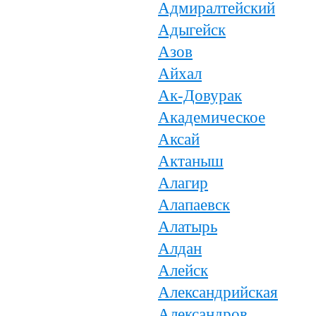
Адмиралтейский
Адыгейск
Азов
Айхал
Ак-Довурак
Академическое
Аксай
Актаныш
Алагир
Алапаевск
Алатырь
Алдан
Алейск
Александрийская
Александров