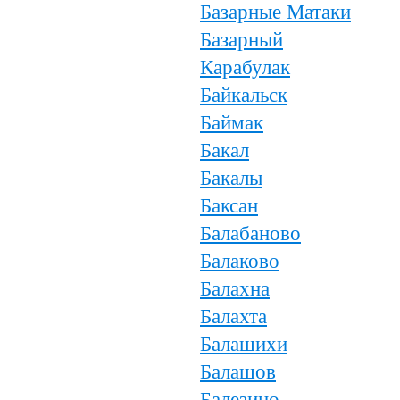
Базарные Матаки
Базарный
Карабулак
Байкальск
Баймак
Бакал
Бакалы
Баксан
Балабаново
Балаково
Балахна
Балахта
Балашихи
Балашов
Балезино