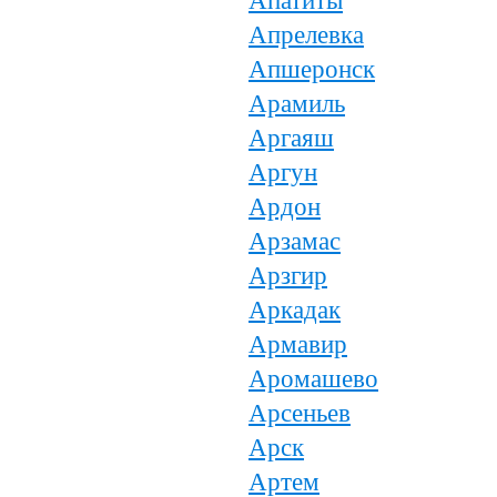
Апатиты
Апрелевка
Апшеронск
Арамиль
Аргаяш
Аргун
Ардон
Арзамас
Арзгир
Аркадак
Армавир
Аромашево
Арсеньев
Арск
Артем