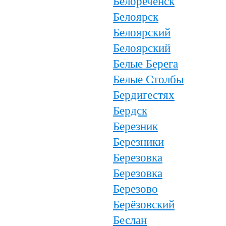
Белореченск
Белоярск
Белоярский
Белоярский
Белые Берега
Белые Столбы
Бердигестях
Бердск
Березник
Березники
Березовка
Березовка
Березово
Берёзовский
Беслан