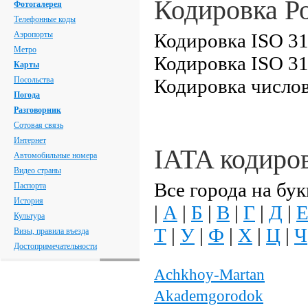
Кодировка Р
Фотогалерея
Телефонные коды
Аэропорты
Кодировка ISO 31
Метро
Кодировка ISO 31
Карты
Посольства
Кодировка числов
Погода
Разговорник
Сотовая связь
Интернет
IATA кодиро
Автомобильные номера
Видео страны
Все города на бук
Паспорта
История
|
А
|
Б
|
В
|
Г
|
Д
|
Культура
Т
|
У
|
Ф
|
Х
|
Ц
|
Ч
Визы, правила въезда
Достопримечательности
Achkhoy-Martan
Akademgorodok