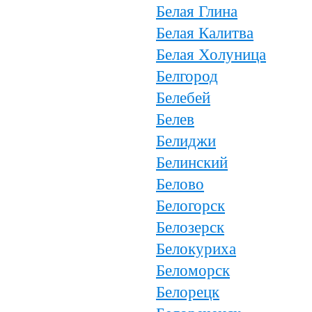
Белая Глина
Белая Калитва
Белая Холуница
Белгород
Белебей
Белев
Белиджи
Белинский
Белово
Белогорск
Белозерск
Белокуриха
Беломорск
Белорецк