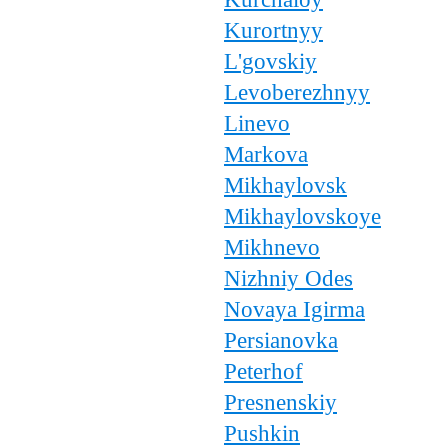
Kurortnyy
L'govskiy
Levoberezhnyy
Linevo
Markova
Mikhaylovsk
Mikhaylovskoye
Mikhnevo
Nizhniy Odes
Novaya Igirma
Persianovka
Peterhof
Presnenskiy
Pushkin