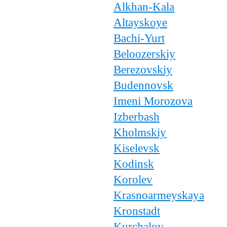
Alkhan-Kala
Altayskoye
Bachi-Yurt
Beloozerskiy
Berezovskiy
Budennovsk
Imeni Morozova
Izberbash
Kholmskiy
Kiselevsk
Kodinsk
Korolev
Krasnoarmeyskaya
Kronstadt
Kurchaloy