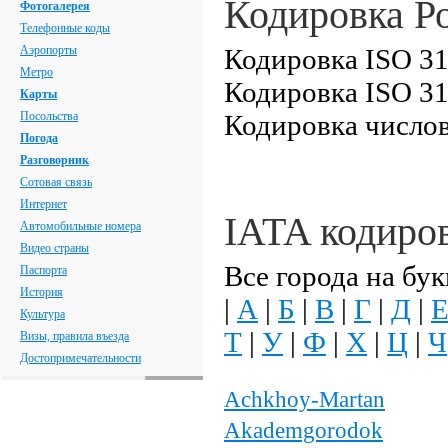
Кодировка Р
Фотогалерея
Телефонные коды
Аэропорты
Кодировка ISO 31
Метро
Кодировка ISO 31
Карты
Посольства
Кодировка числов
Погода
Разговорник
Сотовая связь
Интернет
IATA кодиро
Автомобильные номера
Видео страны
Все города на бук
Паспорта
История
|
А
|
Б
|
В
|
Г
|
Д
|
Культура
Т
|
У
|
Ф
|
Х
|
Ц
|
Ч
Визы, правила въезда
Достопримечательности
Achkhoy-Martan
Akademgorodok