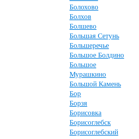
Болохово
Болхов
Болшево
Большая Сетунь
Большеречье
Большое Болдино
Большое
Мурашкино
Большой Камень
Бор
Борзя
Борисовка
Борисоглебск
Борисоглебский