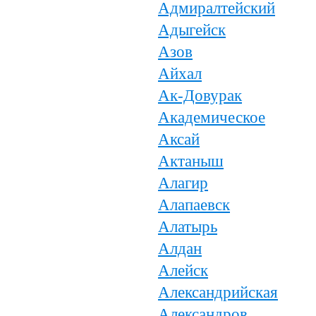
Адмиралтейский
Адыгейск
Азов
Айхал
Ак-Довурак
Академическое
Аксай
Актаныш
Алагир
Алапаевск
Алатырь
Алдан
Алейск
Александрийская
Александров