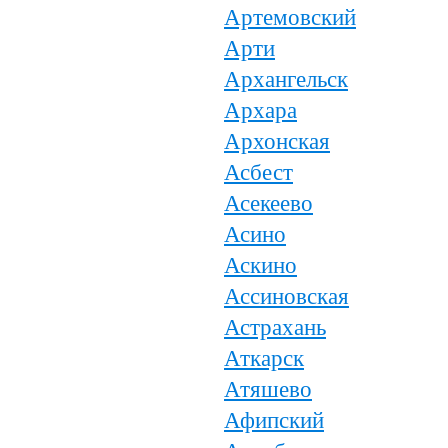
Артемовский
Арти
Архангельск
Архара
Архонская
Асбест
Асекеево
Асино
Аскино
Ассиновская
Астрахань
Аткарск
Атяшево
Афипский