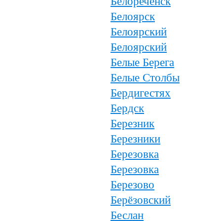
Белореченск
Белоярск
Белоярский
Белоярский
Белые Берега
Белые Столбы
Бердигестях
Бердск
Березник
Березники
Березовка
Березовка
Березово
Берёзовский
Беслан