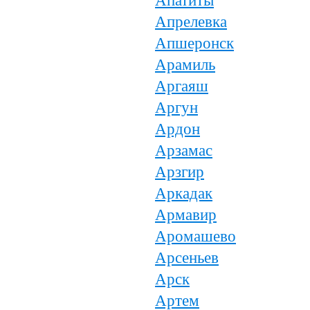
Апатиты
Апрелевка
Апшеронск
Арамиль
Аргаяш
Аргун
Ардон
Арзамас
Арзгир
Аркадак
Армавир
Аромашево
Арсеньев
Арск
Артем