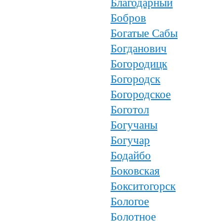
Благодарный
Бобров
Богатые Сабы
Богданович
Богородицк
Богородск
Богородское
Боготол
Богучаны
Богучар
Бодайбо
Боковская
Бокситогорск
Бологое
Болотное