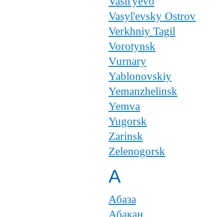
Vasil'yevo
Vasyl'evsky Ostrov
Verkhniy Tagil
Vorotynsk
Vurnary
Yablonovskiy
Yemanzhelinsk
Yemva
Yugorsk
Zarinsk
Zelenogorsk
А
Абаза
Абакан