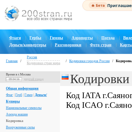
Приглашаем
🔥 Бета
Флаги
|
Гербы
|
Гимны
|
Аэропорты
|
Погода
|
Виде
Деньги/конвертеры
|
Разговорники
|
Фото стран
|
Карты
Россия
Главная
/
/
Кодировки городов России
/
Кодировка
Кодировки стран мира
Кодировки 
Время в г.Москва
другой город
09:04:57
Общая информация
Код IATA г.Саяно
Флаг
|
Герб
|
Гимн
|
Деньги/
Купюры
Код ICAO г.Саяно
Национальные символы
Аренда машин
Кодировка
Вооруженные силы