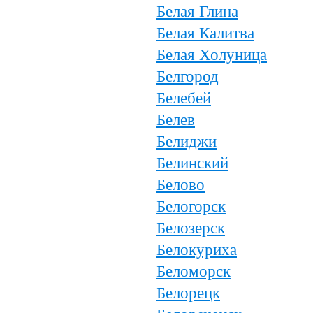
Белая Глина
Белая Калитва
Белая Холуница
Белгород
Белебей
Белев
Белиджи
Белинский
Белово
Белогорск
Белозерск
Белокуриха
Беломорск
Белорецк