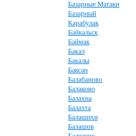
Базарные Матаки
Базарный
Карабулак
Байкальск
Баймак
Бакал
Бакалы
Баксан
Балабаново
Балаково
Балахна
Балахта
Балашихи
Балашов
Балезино