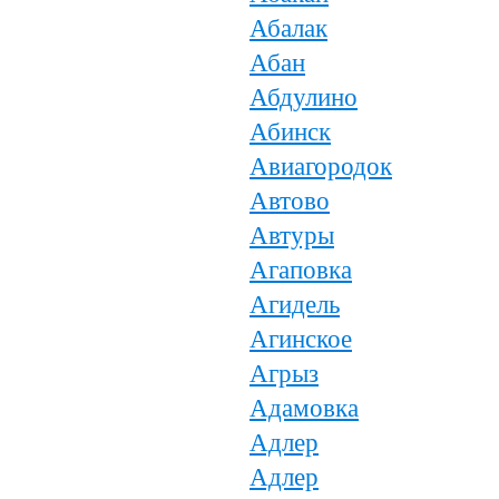
Абалак
Абан
Абдулино
Абинск
Авиагородок
Автово
Автуры
Агаповка
Агидель
Агинское
Агрыз
Адамовка
Адлер
Адлер