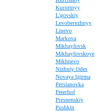
Kurortnyy
L'govskiy
Levoberezhnyy
Linevo
Markova
Mikhaylovsk
Mikhaylovskoye
Mikhnevo
Nizhniy Odes
Novaya Igirma
Persianovka
Peterhof
Presnenskiy
Pushkin