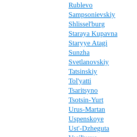
Rublevo
Sampsonievskiy
Shlissel'burg
Staraya Kupavna
Staryye Atagi
Sunzha
Svetlanovskiy
Tatsinskiy
Tol'yatti
Tsaritsyno
Tsotsin-Yurt
Urus-Martan
Uspenskoye
Ust'-Dzheguta