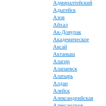
Адмиралтейский
Адыгейск
Азов
Айхал
Ак-Довурак
Академическое
Аксай
Актаныш
Алагир
Алапаевск
Алатырь
Алдан
Алейск
Александрийская
Александров