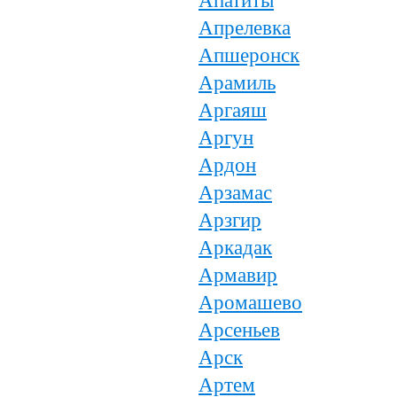
Апатиты
Апрелевка
Апшеронск
Арамиль
Аргаяш
Аргун
Ардон
Арзамас
Арзгир
Аркадак
Армавир
Аромашево
Арсеньев
Арск
Артем