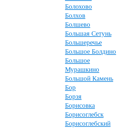
Болохово
Болхов
Болшево
Большая Сетунь
Большеречье
Большое Болдино
Большое
Мурашкино
Большой Камень
Бор
Борзя
Борисовка
Борисоглебск
Борисоглебский