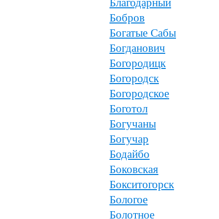
Благодарный
Бобров
Богатые Сабы
Богданович
Богородицк
Богородск
Богородское
Боготол
Богучаны
Богучар
Бодайбо
Боковская
Бокситогорск
Бологое
Болотное