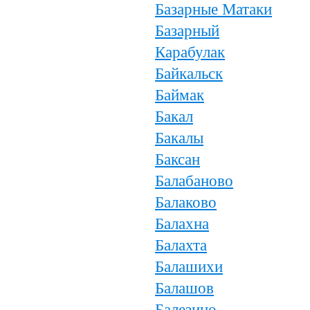
Базарные Матаки
Базарный
Карабулак
Байкальск
Баймак
Бакал
Бакалы
Баксан
Балабаново
Балаково
Балахна
Балахта
Балашихи
Балашов
Балезино