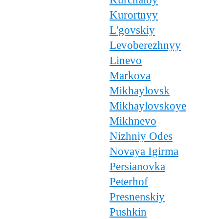
Kurortnyy
L'govskiy
Levoberezhnyy
Linevo
Markova
Mikhaylovsk
Mikhaylovskoye
Mikhnevo
Nizhniy Odes
Novaya Igirma
Persianovka
Peterhof
Presnenskiy
Pushkin