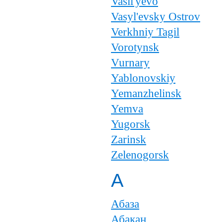
Vasil'yevo
Vasyl'evsky Ostrov
Verkhniy Tagil
Vorotynsk
Vurnary
Yablonovskiy
Yemanzhelinsk
Yemva
Yugorsk
Zarinsk
Zelenogorsk
А
Абаза
Абакан