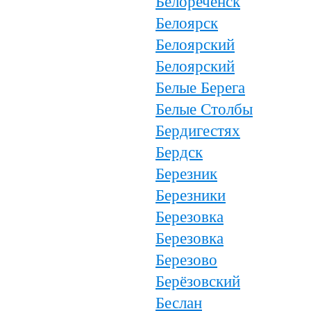
Белореченск
Белоярск
Белоярский
Белоярский
Белые Берега
Белые Столбы
Бердигестях
Бердск
Березник
Березники
Березовка
Березовка
Березово
Берёзовский
Беслан