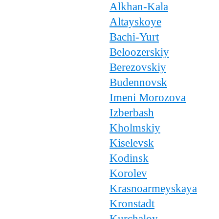
Alkhan-Kala
Altayskoye
Bachi-Yurt
Beloozerskiy
Berezovskiy
Budennovsk
Imeni Morozova
Izberbash
Kholmskiy
Kiselevsk
Kodinsk
Korolev
Krasnoarmeyskaya
Kronstadt
Kurchaloy