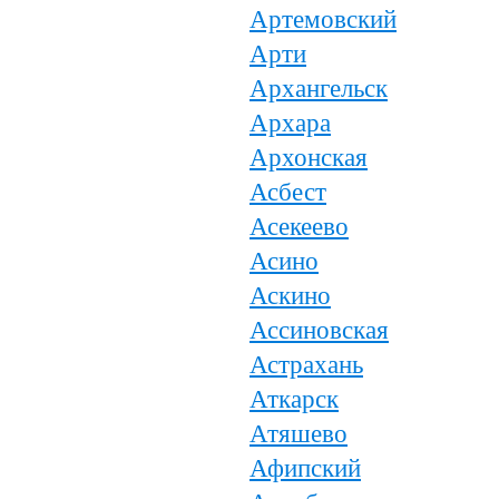
Артемовский
Арти
Архангельск
Архара
Архонская
Асбест
Асекеево
Асино
Аскино
Ассиновская
Астрахань
Аткарск
Атяшево
Афипский