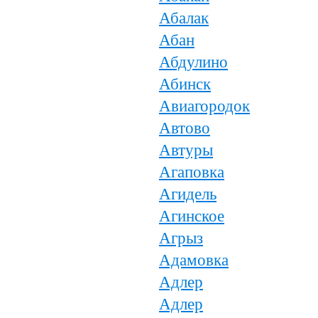
Абалак
Абан
Абдулино
Абинск
Авиагородок
Автово
Автуры
Агаповка
Агидель
Агинское
Агрыз
Адамовка
Адлер
Адлер