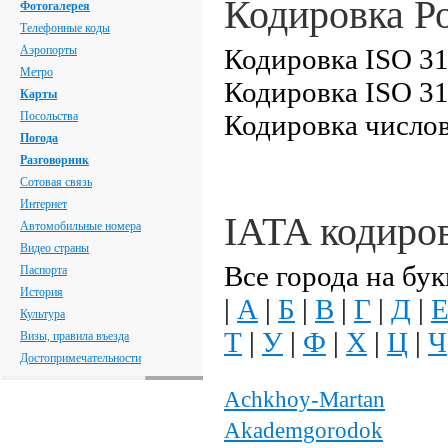
Кодировка Р
Фотогалерея
Телефонные коды
Аэропорты
Кодировка ISO 31
Метро
Кодировка ISO 31
Карты
Посольства
Кодировка числов
Погода
Разговорник
Сотовая связь
Интернет
IATA кодиро
Автомобильные номера
Видео страны
Все города на бук
Паспорта
История
|
А
|
Б
|
В
|
Г
|
Д
|
Культура
Т
|
У
|
Ф
|
Х
|
Ц
|
Ч
Визы, правила въезда
Достопримечательности
Achkhoy-Martan
Akademgorodok