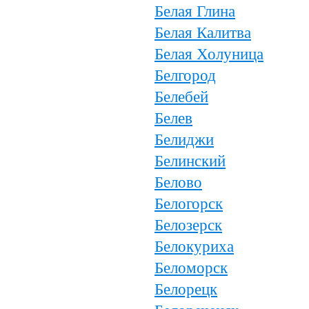
Белая Глина
Белая Калитва
Белая Холуница
Белгород
Белебей
Белев
Белиджи
Белинский
Белово
Белогорск
Белозерск
Белокуриха
Беломорск
Белорецк