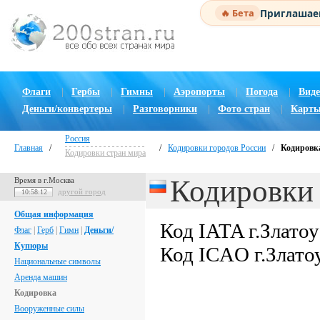
Приглашаем
🔥 Бета
Флаги
|
Гербы
|
Гимны
|
Аэропорты
|
Погода
|
Виде
Деньги/конвертеры
|
Разговорники
|
Фото стран
|
Карты
Россия
Главная
/
/
Кодировки городов России
/
Кодировка
Кодировки стран мира
Кодировки 
Время в г.Москва
другой город
10:58:13
Общая информация
Код IATA г.Злато
Флаг
|
Герб
|
Гимн
|
Деньги/
Купюры
Код ICAO г.Злато
Национальные символы
Аренда машин
Кодировка
Вооруженные силы