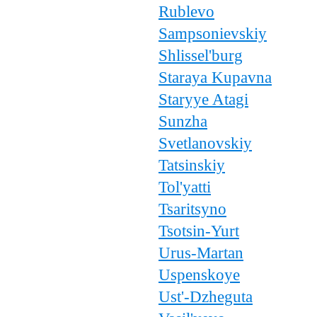
Rublevo
Sampsonievskiy
Shlissel'burg
Staraya Kupavna
Staryye Atagi
Sunzha
Svetlanovskiy
Tatsinskiy
Tol'yatti
Tsaritsyno
Tsotsin-Yurt
Urus-Martan
Uspenskoye
Ust'-Dzheguta