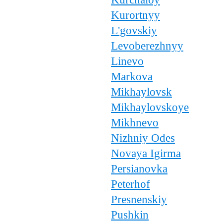
Kurortnyy
L'govskiy
Levoberezhnyy
Linevo
Markova
Mikhaylovsk
Mikhaylovskoye
Mikhnevo
Nizhniy Odes
Novaya Igirma
Persianovka
Peterhof
Presnenskiy
Pushkin