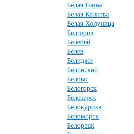
Белая Глина
Белая Калитва
Белая Холуница
Белгород
Белебей
Белев
Белиджи
Белинский
Белово
Белогорск
Белозерск
Белокуриха
Беломорск
Белорецк