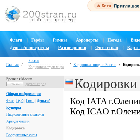
Приглашаем
🔥 Бета
Флаги
|
Гербы
|
Гимны
|
Аэропорты
|
Погода
|
Виде
Деньги/конвертеры
|
Разговорники
|
Фото стран
|
Карты
Россия
Главная
/
/
Кодировки городов России
/
Кодировка
Кодировки стран мира
Кодировки 
Время в г.Москва
другой город
19:53:58
Общая информация
Код IATA г.Олени
Флаг
|
Герб
|
Гимн
|
Деньги/
Купюры
Код ICAO г.Олен
Национальные символы
Аренда машин
Кодировка
Вооруженные силы