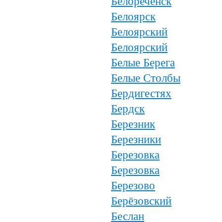
Белореченск
Белоярск
Белоярский
Белоярский
Белые Берега
Белые Столбы
Бердигестях
Бердск
Березник
Березники
Березовка
Березовка
Березово
Берёзовский
Беслан