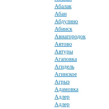
Абалак
Абан
Абдулино
Абинск
Авиагородок
Автово
Автуры
Агаповка
Агидель
Агинское
Агрыз
Адамовка
Адлер
Адлер