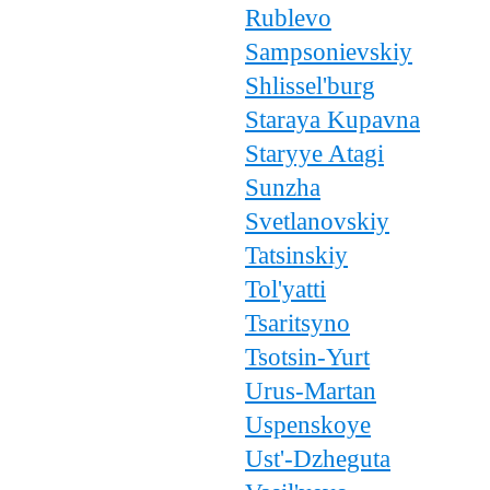
Rublevo
Sampsonievskiy
Shlissel'burg
Staraya Kupavna
Staryye Atagi
Sunzha
Svetlanovskiy
Tatsinskiy
Tol'yatti
Tsaritsyno
Tsotsin-Yurt
Urus-Martan
Uspenskoye
Ust'-Dzheguta