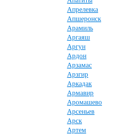
Апатиты
Апрелевка
Апшеронск
Арамиль
Аргаяш
Аргун
Ардон
Арзамас
Арзгир
Аркадак
Армавир
Аромашево
Арсеньев
Арск
Артем