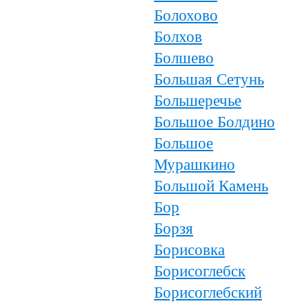
Болохово
Болхов
Болшево
Большая Сетунь
Большеречье
Большое Болдино
Большое
Мурашкино
Большой Камень
Бор
Борзя
Борисовка
Борисоглебск
Борисоглебский