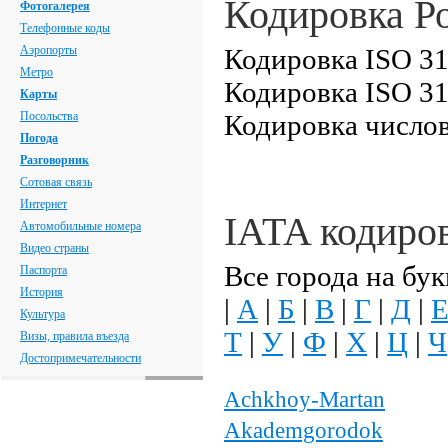
Кодировка Р
Фотогалерея
Телефонные коды
Аэропорты
Кодировка ISO 31
Метро
Кодировка ISO 31
Карты
Посольства
Кодировка числов
Погода
Разговорник
Сотовая связь
Интернет
IATA кодиро
Автомобильные номера
Видео страны
Все города на бук
Паспорта
История
|
А
|
Б
|
В
|
Г
|
Д
|
Культура
Т
|
У
|
Ф
|
Х
|
Ц
|
Ч
Визы, правила въезда
Достопримечательности
Achkhoy-Martan
Akademgorodok