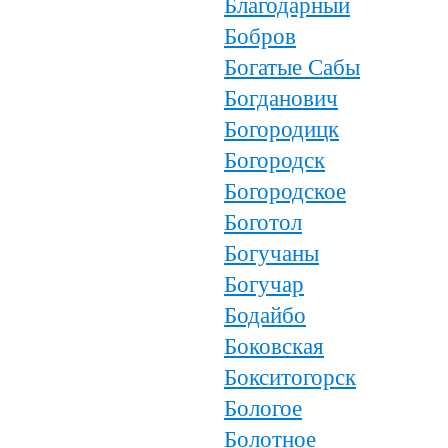
Благодарный
Бобров
Богатые Сабы
Богданович
Богородицк
Богородск
Богородское
Боготол
Богучаны
Богучар
Бодайбо
Боковская
Бокситогорск
Бологое
Болотное