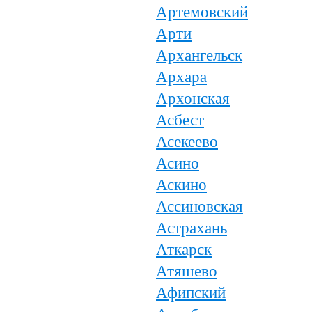
Артемовский
Арти
Архангельск
Архара
Архонская
Асбест
Асекеево
Асино
Аскино
Ассиновская
Астрахань
Аткарск
Атяшево
Афипский