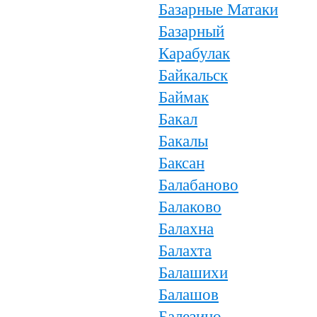
Базарные Матаки
Базарный
Карабулак
Байкальск
Баймак
Бакал
Бакалы
Баксан
Балабаново
Балаково
Балахна
Балахта
Балашихи
Балашов
Балезино