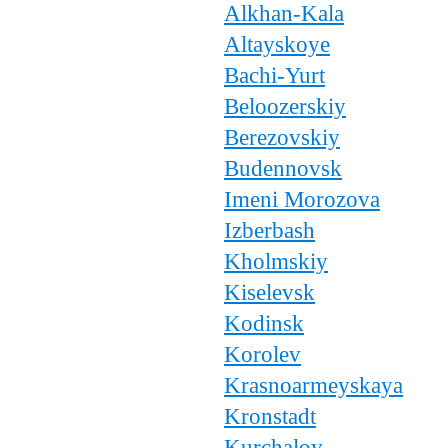
Alkhan-Kala
Altayskoye
Bachi-Yurt
Beloozerskiy
Berezovskiy
Budennovsk
Imeni Morozova
Izberbash
Kholmskiy
Kiselevsk
Kodinsk
Korolev
Krasnoarmeyskaya
Kronstadt
Kurchaloy