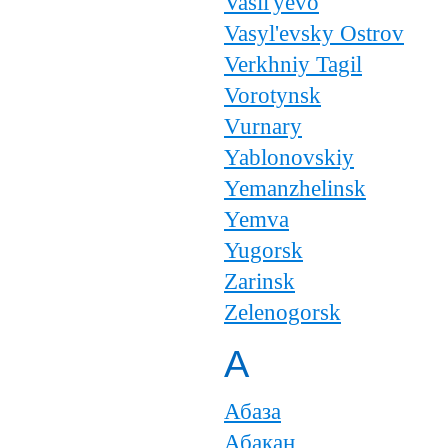
Vasil'yevo
Vasyl'evsky Ostrov
Verkhniy Tagil
Vorotynsk
Vurnary
Yablonovskiy
Yemanzhelinsk
Yemva
Yugorsk
Zarinsk
Zelenogorsk
А
Абаза
Абакан