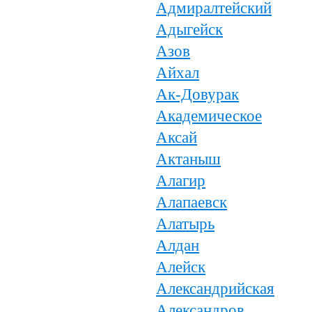
Адмиралтейский
Адыгейск
Азов
Айхал
Ак-Довурак
Академическое
Аксай
Актаныш
Алагир
Алапаевск
Алатырь
Алдан
Алейск
Александрийская
Александров