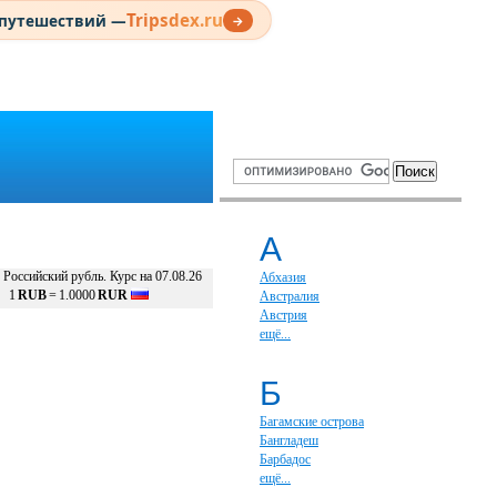
Tripsdex.ru
 путешествий —
→
А
Российский рубль. Курс на 07.08.26
Абхазия
1
RUB
=
1.0000
RUR
Австралия
Австрия
ещё...
Б
Багамские острова
Бангладеш
Барбадос
ещё...