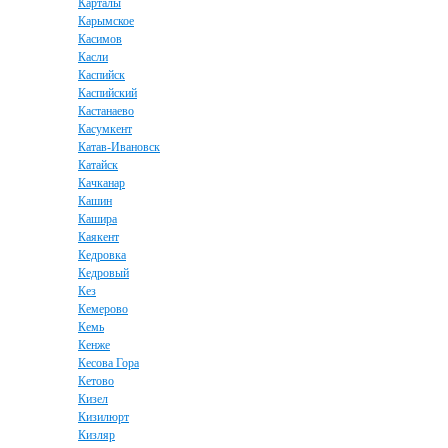
Карталы
Карымское
Касимов
Касли
Каспийск
Каспийский
Кастанаево
Касумкент
Катав-Ивановск
Катайск
Качканар
Кашин
Кашира
Каякент
Кедровка
Кедровый
Кез
Кемерово
Кемь
Кенже
Кесова Гора
Кетово
Кизел
Кизилюрт
Кизляр