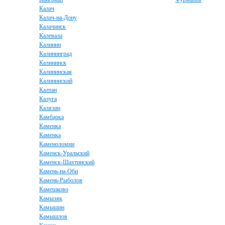
Калач
Калач-на-Дону
Калачинск
Калевала
Калинин
Калининград
Калининск
Калининская
Калининский
Калтан
Калуга
Калязин
Камбарка
Каменка
Каменка
Каменоломни
Каменск-Уральский
Каменск-Шахтинский
Камень-на-Оби
Камень-Рыболов
Камешково
Камызяк
Камышин
Камышлов