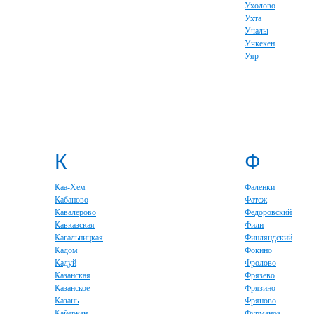
Ухолово
Ухта
Учалы
Учкекен
Уяр
К
Ф
Каа-Хем
Фаленки
Кабаново
Фатеж
Кавалерово
Федоровский
Кавказская
Фили
Кагальницкая
Финляндский
Кадом
Фокино
Кадуй
Фролово
Казанская
Фрязево
Казанское
Фрязино
Казань
Фряново
Кайеркан
Фурманов