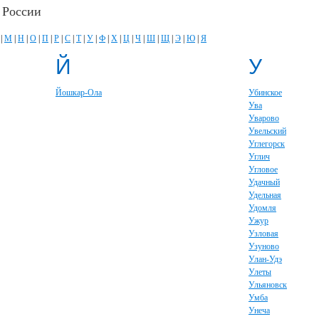
 России
|
М
|
Н
|
О
|
П
|
Р
|
С
|
Т
|
У
|
Ф
|
Х
|
Ц
|
Ч
|
Ш
|
Щ
|
Э
|
Ю
|
Я
Й
У
Йошкар-Ола
Убинское
Ува
Уварово
Увельский
Углегорск
Углич
Угловое
Удачный
Удельная
Удомля
Ужур
Узловая
Узуново
Улан-Удэ
Улеты
Ульяновск
Умба
Унеча