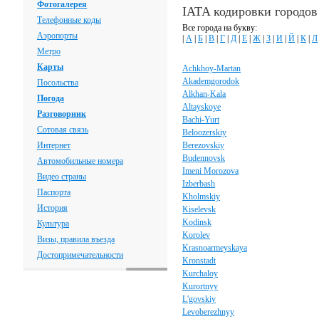
Фотогалерея
IATA кодировки городов
Телефонные коды
Все города на букву:
Аэропорты
|
А
|
Б
|
В
|
Г
|
Д
|
Е
|
Ж
|
З
|
И
|
Й
|
К
|
Л
Метро
Карты
Achkhoy-Martan
Akademgorodok
Посольства
Alkhan-Kala
Погода
Altayskoye
Разговорник
Bachi-Yurt
Сотовая связь
Beloozerskiy
Интернет
Berezovskiy
Budennovsk
Автомобильные номера
Imeni Morozova
Видео страны
Izberbash
Паспорта
Kholmskiy
История
Kiselevsk
Kodinsk
Культура
Korolev
Визы, правила въезда
Krasnoarmeyskaya
Достопримечательности
Kronstadt
Kurchaloy
Kurortnyy
L'govskiy
Levoberezhnyy