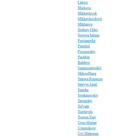
Linevo
Markova
Mikhaylovsk
Mikhaylovskoye
Mikhnevo
Nizhniy Odes
Novaya Igirma
Persianovka
Peterhof
Presnenskiy
Pushkin
Rublevo
Sampsonievskiy
Shlissel'burg
Staraya Kupavna
Staryye Atagi
Sunzha
Svetlanovskiy
Tatsinskiy
Tol'yatti
Tsaritsyno
Tsotsin-Yurt
Urus-Martan
Uspenskoye
Ust'-Dzheguta