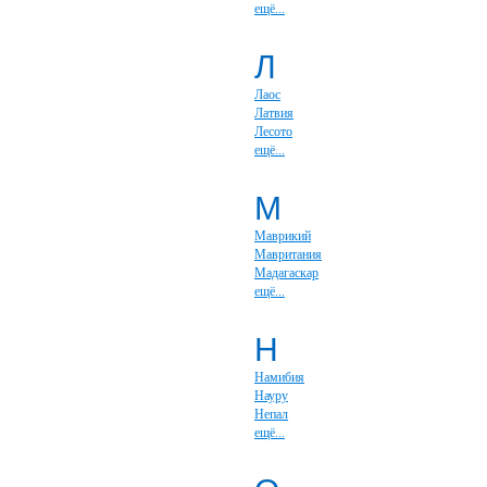
ещё...
Л
Лаос
Латвия
Лесото
ещё...
М
Маврикий
Мавритания
Мадагаскар
ещё...
Н
Намибия
Науру
Непал
ещё...