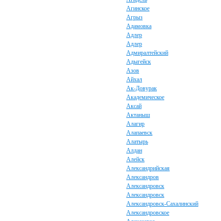
Агинское
Агрыз
Адамовка
Адлер
Адлер
Адмиралтейский
Адыгейск
Азов
Айхал
Ак-Довурак
Академическое
Аксай
Актаныш
Алагир
Алапаевск
Алатырь
Алдан
Алейск
Александрийская
Александров
Александровск
Александровск
Александровск-Сахалинский
Александровское