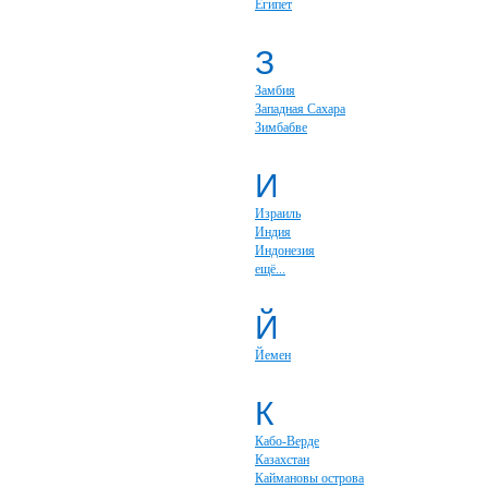
Египет
З
Замбия
Западная Сахара
Зимбабве
И
Израиль
Индия
Индонезия
ещё...
Й
Йемен
К
Кабо-Верде
Казахстан
Каймановы острова