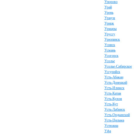
Упорово
Урай
Урень
Уржум
Урицк
Урмары
Уруссу
Урюпинск
Усинск
Усмань
Усогорск
Усолье
Усолье-Сибирское
Уссурийск
Усть-Абакан
Усть-Донецкий
Усть-Илимск
Усть-Катав
Усть-Кулом
Усть-Кут
Усть-Лабинск
Усть-Ордынский
Усть-Цильма
Устюжна
Уфа