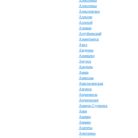
Алексеевка
Алексеевка
Алексеевское
Алексин
Аллерой
Алнаши
Алтуфьевский
Альметьевск
Амга
Амдерма
Аминьево
Амурск
Анадырь
Анапа
Анапская
Анастасиевская
Ангарск
Андреаполь
Андреевское
Анжеро-Судженск
Анна
Аннино
Аннино
Апатиты
Апрелевка