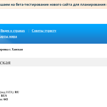
шаем на бета-тестирование нового сайта для планирования
Видео о странах
|
Советы туристу
арты мира
ировка г. Ханская
ская
 (код IATA):
RU
:
RUS
ии:
643