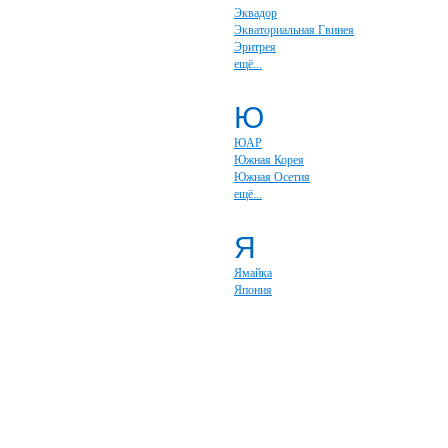
Эквадор
Экваториальная Гвинея
Эритрея
ещё...
Ю
ЮАР
Южная Корея
Южная Осетия
ещё...
Я
Ямайка
Япония