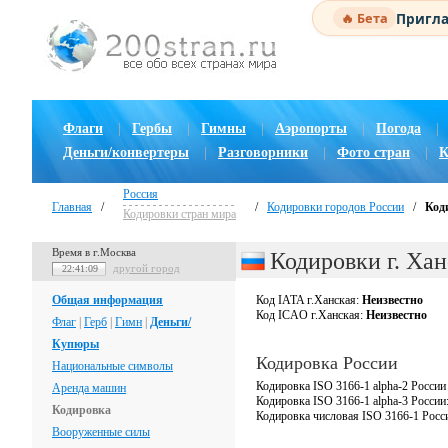
Пригла
🔥 Бета
Флаги
|
Гербы
|
Гимны
|
Аэропорты
|
Погода
|
Деньги/конвертеры
|
Разговорники
|
Фото стран
|
К
Россия
Главная
/
/
Кодировки городов России
/
Код
Кодировки стран мира
Время в г.Москва
Кодировки г. Хан
другой город
22:41:10
Общая информация
Код IATA г.Ханская:
Неизвестно
Код ICAO г.Ханская:
Неизвестно
Флаг
|
Герб
|
Гимн
|
Деньги/
Купюры
Кодировка России
Национальные символы
Кодировка ISO 3166-1 alpha-2 России
Аренда машин
Кодировка ISO 3166-1 alpha-3 России
Кодировка
Кодировка числовая ISO 3166-1 Росс
Вооруженные силы