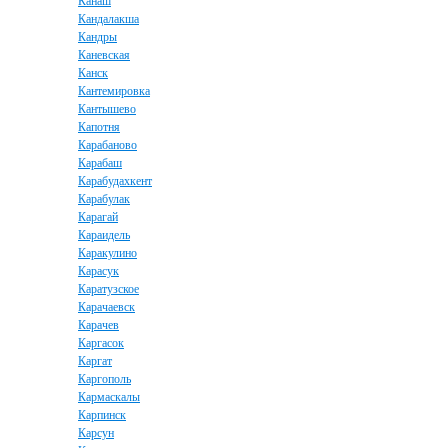
Канаш
Кандалакша
Кандры
Каневская
Канск
Кантемировка
Кантышево
Капотня
Карабаново
Карабаш
Карабудахкент
Карабулак
Карагай
Караидель
Каракулино
Карасук
Каратузское
Карачаевск
Карачев
Каргасок
Каргат
Каргополь
Кармаскалы
Карпинск
Карсун