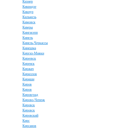
Кизнер
Киквидзе
Кикнур
Кильмезь
Кимовск
Кимры
Кингисепп
Кинель
Кинель-Черкассы
Кинешма
Киргиз-Мияки
Киреевск
Киренск
Киржач
Кириллов
Кириши
Киров
Киров
Кировград
Кирово-Чепецк
Кировск
Кировск
Кировский
Кирс
Кирсанов