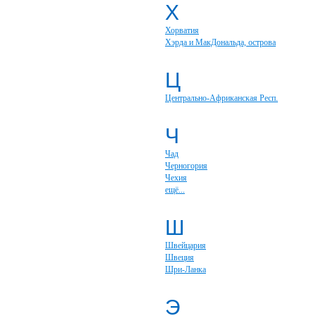
Х
Хорватия
Хэрда и МакДональда, острова
Ц
Центрально-Африканская Респ.
Ч
Чад
Черногория
Чехия
ещё...
Ш
Швейцария
Швеция
Шри-Ланка
Э