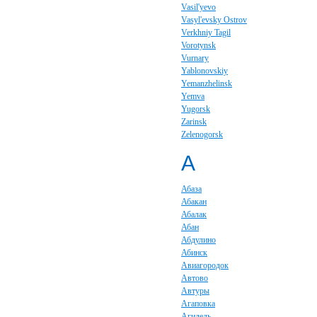
Vasil'yevo
Vasyl'evsky Ostrov
Verkhniy Tagil
Vorotynsk
Vurnary
Yablonovskiy
Yemanzhelinsk
Yemva
Yugorsk
Zarinsk
Zelenogorsk
А
Абаза
Абакан
Абалак
Абан
Абдулино
Абинск
Авиагородок
Автово
Автуры
Агаповка
Агидель