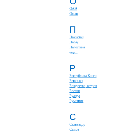
О
ОАЭ
Оман
П
Пакистан
Палау
Палестина
ещё...
Р
Республика Конго
Реюньон
Рождества, остров
Россия
Руанда
Румыния
С
Сальвадор
Самоа