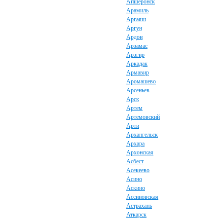
Апшеронск
Арамиль
Аргаяш
Аргун
Ардон
Арзамас
Арзгир
Аркадак
Армавир
Аромашево
Арсеньев
Арск
Артем
Артемовский
Арти
Архангельск
Архара
Архонская
Асбест
Асекеево
Асино
Аскино
Ассиновская
Астрахань
Аткарск