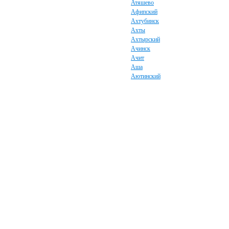
Атяшево
Афипский
Ахтубинск
Ахты
Ахтырский
Ачинск
Ачит
Аша
Аютинский