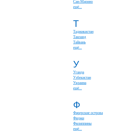
Сан-Марино
ещё...
Т
Таджикистан
Таиланд
Тайвань
ещё...
У
Уганда
Узбекистан
Украина
ещё...
Ф
Фарерские острова
Фиджи
Филиппины
ещё...