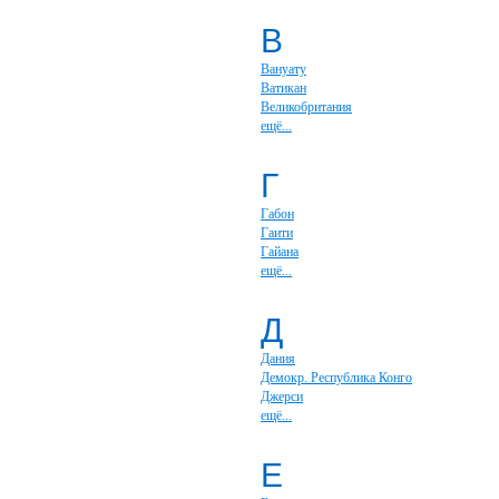
В
Вануату
Ватикан
Великобритания
ещё...
Г
Габон
Гаити
Гайана
ещё...
Д
Дания
Демокр. Республика Конго
Джерси
ещё...
Е