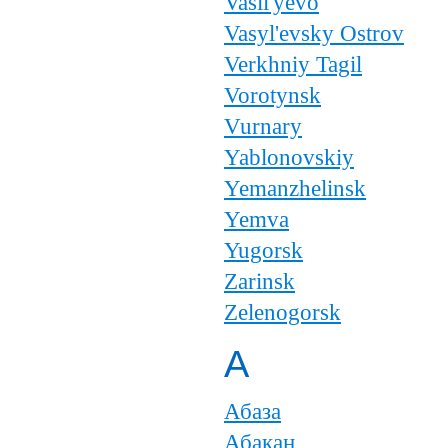
Vasil'yevo
Vasyl'evsky Ostrov
Verkhniy Tagil
Vorotynsk
Vurnary
Yablonovskiy
Yemanzhelinsk
Yemva
Yugorsk
Zarinsk
Zelenogorsk
А
Абаза
Абакан