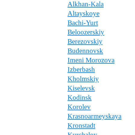
Alkhan-Kala
Altayskoye
Bachi-Yurt
Beloozerskiy
Berezovskiy
Budennovsk
Imeni Morozova
Izberbash
Kholmskiy
Kiselevsk
Kodinsk
Korolev
Krasnoarmeyskaya
Kronstadt
Kurchaloy