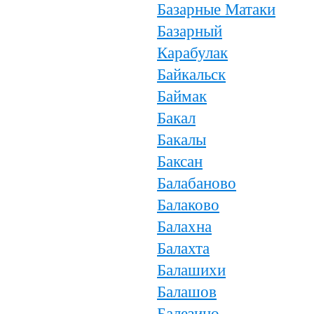
Базарные Матаки
Базарный
Карабулак
Байкальск
Баймак
Бакал
Бакалы
Баксан
Балабаново
Балаково
Балахна
Балахта
Балашихи
Балашов
Балезино