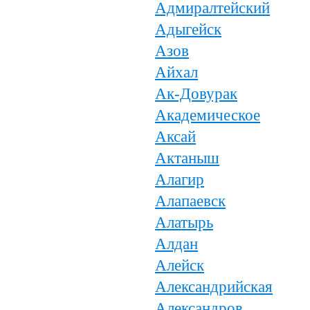
Адмиралтейский
Адыгейск
Азов
Айхал
Ак-Довурак
Академическое
Аксай
Актаныш
Алагир
Алапаевск
Алатырь
Алдан
Алейск
Александрийская
Александров