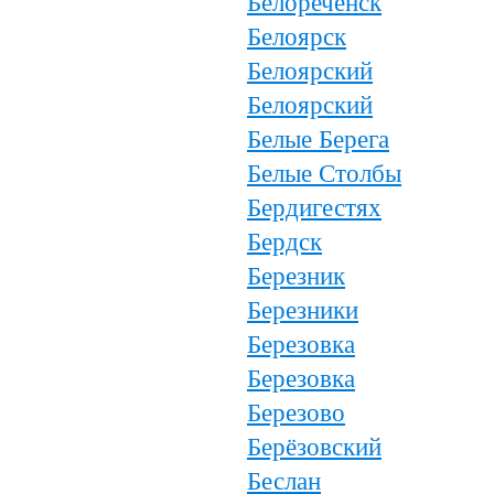
Белореченск
Белоярск
Белоярский
Белоярский
Белые Берега
Белые Столбы
Бердигестях
Бердск
Березник
Березники
Березовка
Березовка
Березово
Берёзовский
Беслан