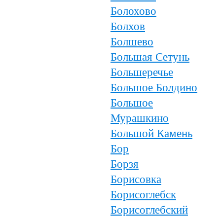
Болохово
Болхов
Болшево
Большая Сетунь
Большеречье
Большое Болдино
Большое
Мурашкино
Большой Камень
Бор
Борзя
Борисовка
Борисоглебск
Борисоглебский