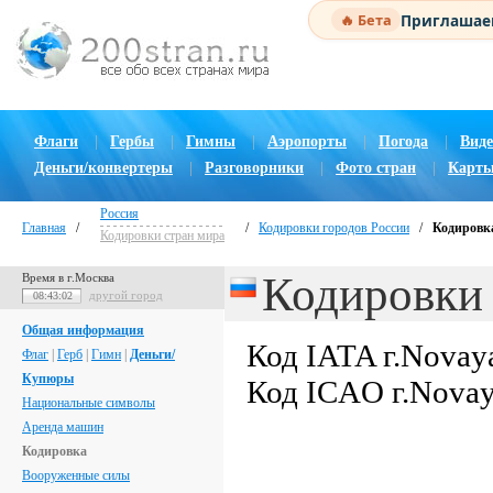
Приглашаем
🔥 Бета
Флаги
|
Гербы
|
Гимны
|
Аэропорты
|
Погода
|
Виде
Деньги/конвертеры
|
Разговорники
|
Фото стран
|
Карты
Россия
Главная
/
/
Кодировки городов России
/
Кодировка
Кодировки стран мира
Кодировки 
Время в г.Москва
другой город
08:43:03
Общая информация
Код IATA г.Novay
Флаг
|
Герб
|
Гимн
|
Деньги/
Купюры
Код ICAO г.Novay
Национальные символы
Аренда машин
Кодировка
Вооруженные силы