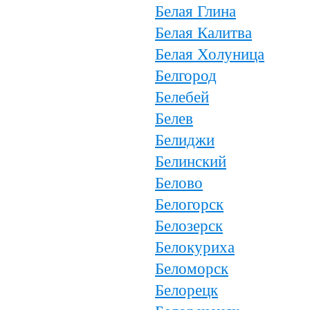
Белая Глина
Белая Калитва
Белая Холуница
Белгород
Белебей
Белев
Белиджи
Белинский
Белово
Белогорск
Белозерск
Белокуриха
Беломорск
Белорецк