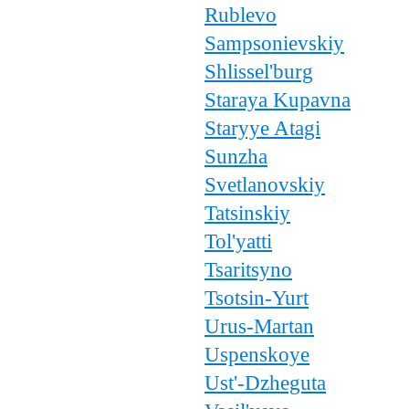
Rublevo
Sampsonievskiy
Shlissel'burg
Staraya Kupavna
Staryye Atagi
Sunzha
Svetlanovskiy
Tatsinskiy
Tol'yatti
Tsaritsyno
Tsotsin-Yurt
Urus-Martan
Uspenskoye
Ust'-Dzheguta