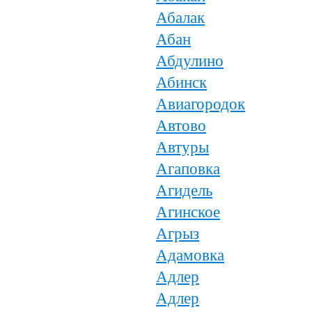
Абалак
Абан
Абдулино
Абинск
Авиагородок
Автово
Автуры
Агаповка
Агидель
Агинское
Агрыз
Адамовка
Адлер
Адлер