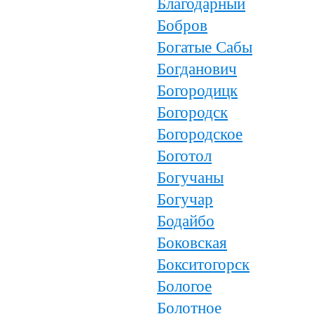
Благодарный
Бобров
Богатые Сабы
Богданович
Богородицк
Богородск
Богородское
Боготол
Богучаны
Богучар
Бодайбо
Боковская
Бокситогорск
Бологое
Болотное