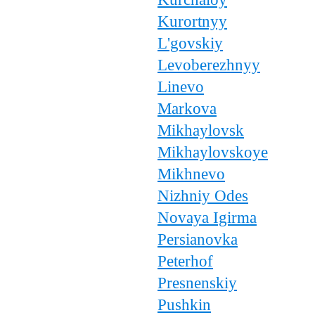
Kurortnyy
L'govskiy
Levoberezhnyy
Linevo
Markova
Mikhaylovsk
Mikhaylovskoye
Mikhnevo
Nizhniy Odes
Novaya Igirma
Persianovka
Peterhof
Presnenskiy
Pushkin