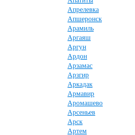
Апатиты
Апрелевка
Апшеронск
Арамиль
Аргаяш
Аргун
Ардон
Арзамас
Арзгир
Аркадак
Армавир
Аромашево
Арсеньев
Арск
Артем