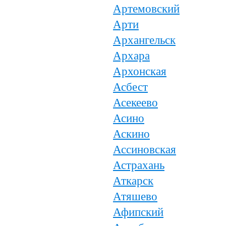
Артемовский
Арти
Архангельск
Архара
Архонская
Асбест
Асекеево
Асино
Аскино
Ассиновская
Астрахань
Аткарск
Атяшево
Афипский