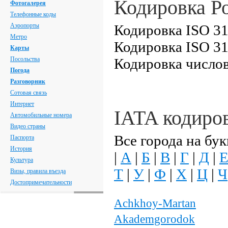
Кодировка Р
Фотогалерея
Телефонные коды
Аэропорты
Кодировка ISO 31
Метро
Кодировка ISO 31
Карты
Посольства
Кодировка числов
Погода
Разговорник
Сотовая связь
Интернет
IATA кодиро
Автомобильные номера
Видео страны
Все города на бук
Паспорта
История
|
А
|
Б
|
В
|
Г
|
Д
|
Культура
Т
|
У
|
Ф
|
Х
|
Ц
|
Ч
Визы, правила въезда
Достопримечательности
Achkhoy-Martan
Akademgorodok