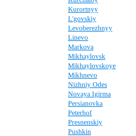
Kurortnyy
L'govskiy
Levoberezhnyy
Linevo
Markova
Mikhaylovsk
Mikhaylovskoye
Mikhnevo
Nizhniy Odes
Novaya Igirma
Persianovka
Peterhof
Presnenskiy
Pushkin