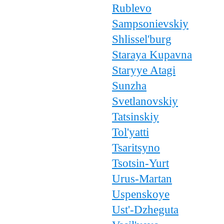
Rublevo
Sampsonievskiy
Shlissel'burg
Staraya Kupavna
Staryye Atagi
Sunzha
Svetlanovskiy
Tatsinskiy
Tol'yatti
Tsaritsyno
Tsotsin-Yurt
Urus-Martan
Uspenskoye
Ust'-Dzheguta