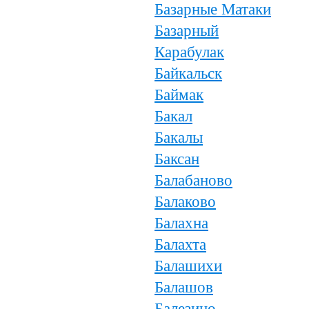
Базарные Матаки
Базарный
Карабулак
Байкальск
Баймак
Бакал
Бакалы
Баксан
Балабаново
Балаково
Балахна
Балахта
Балашихи
Балашов
Балезино