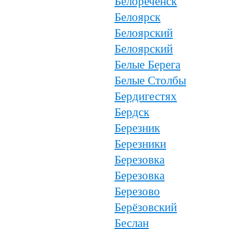
Белореченск
Белоярск
Белоярский
Белоярский
Белые Берега
Белые Столбы
Бердигестях
Бердск
Березник
Березники
Березовка
Березовка
Березово
Берёзовский
Беслан