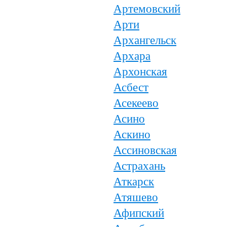
Артемовский
Арти
Архангельск
Архара
Архонская
Асбест
Асекеево
Асино
Аскино
Ассиновская
Астрахань
Аткарск
Атяшево
Афипский