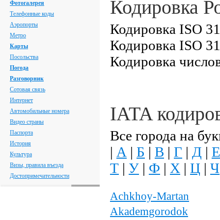
Кодировка Р
Фотогалерея
Телефонные коды
Аэропорты
Кодировка ISO 31
Метро
Кодировка ISO 31
Карты
Посольства
Кодировка числов
Погода
Разговорник
Сотовая связь
Интернет
IATA кодиро
Автомобильные номера
Видео страны
Все города на бук
Паспорта
История
|
А
|
Б
|
В
|
Г
|
Д
|
Культура
Т
|
У
|
Ф
|
Х
|
Ц
|
Ч
Визы, правила въезда
Достопримечательности
Achkhoy-Martan
Akademgorodok