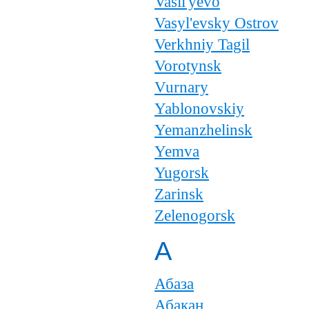
Vasil'yevo
Vasyl'evsky Ostrov
Verkhniy Tagil
Vorotynsk
Vurnary
Yablonovskiy
Yemanzhelinsk
Yemva
Yugorsk
Zarinsk
Zelenogorsk
А
Абаза
Абакан