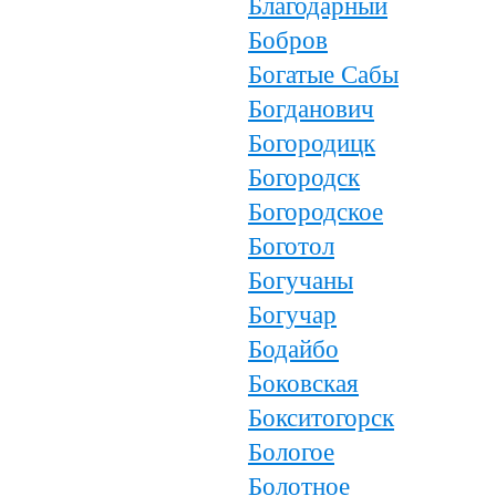
Благодарный
Бобров
Богатые Сабы
Богданович
Богородицк
Богородск
Богородское
Боготол
Богучаны
Богучар
Бодайбо
Боковская
Бокситогорск
Бологое
Болотное