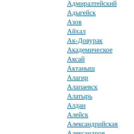
Адмиралтейский
Адыгейск
Азов
Айхал
Ак-Довурак
Академическое
Аксай
Актаныш
Алагир
Алапаевск
Алатырь
Алдан
Алейск
Александрийская
Александров