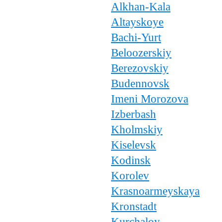
Alkhan-Kala
Altayskoye
Bachi-Yurt
Beloozerskiy
Berezovskiy
Budennovsk
Imeni Morozova
Izberbash
Kholmskiy
Kiselevsk
Kodinsk
Korolev
Krasnoarmeyskaya
Kronstadt
Kurchaloy