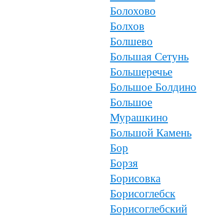
Болохово
Болхов
Болшево
Большая Сетунь
Большеречье
Большое Болдино
Большое
Мурашкино
Большой Камень
Бор
Борзя
Борисовка
Борисоглебск
Борисоглебский