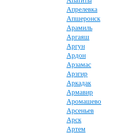
Апатиты
Апрелевка
Апшеронск
Арамиль
Аргаяш
Аргун
Ардон
Арзамас
Арзгир
Аркадак
Армавир
Аромашево
Арсеньев
Арск
Артем