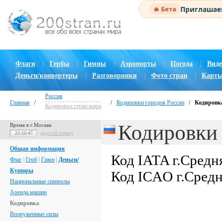
Приглашаем
🔥 Бета
Флаги
|
Гербы
|
Гимны
|
Аэропорты
|
Погода
|
Виде
Деньги/конвертеры
|
Разговорники
|
Фото стран
|
Карты
Россия
Главная
/
/
Кодировки городов России
/
Кодировка
Кодировки стран мира
Кодировки 
Время в г.Москва
другой город
23:10:48
Общая информация
Код IATA г.Средн
Флаг
|
Герб
|
Гимн
|
Деньги/
Купюры
Код ICAO г.Сред
Национальные символы
Аренда машин
Кодировка
Вооруженные силы