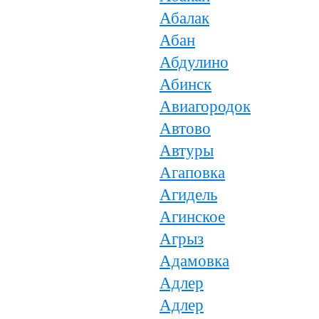
Абалак
Абан
Абдулино
Абинск
Авиагородок
Автово
Автуры
Агаповка
Агидель
Агинское
Агрыз
Адамовка
Адлер
Адлер