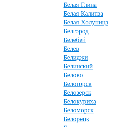
Белая Глина
Белая Калитва
Белая Холуница
Белгород
Белебей
Белев
Белиджи
Белинский
Белово
Белогорск
Белозерск
Белокуриха
Беломорск
Белорецк