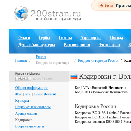
Пригла
🔥 Бета
Флаги
|
Гербы
|
Гимны
|
Аэропорты
|
Погода
|
Деньги/конвертеры
|
Разговорники
|
Фото стран
|
К
Россия
Главная
/
/
Кодировки городов России
/
Код
Кодировки стран мира
Время в г.Москва
Кодировки г. Во
другой город
05:16:06
Общая информация
Код IATA г.Волжский:
Неизвестно
Код ICAO г.Волжский:
Неизвестно
Флаг
|
Герб
|
Гимн
|
Деньги/
Купюры
Кодировка России
Национальные символы
Кодировка ISO 3166-1 alpha-2 России
Аренда машин
Кодировка ISO 3166-1 alpha-3 России
Кодировка
Кодировка числовая ISO 3166-1 Росс
Вооруженные силы