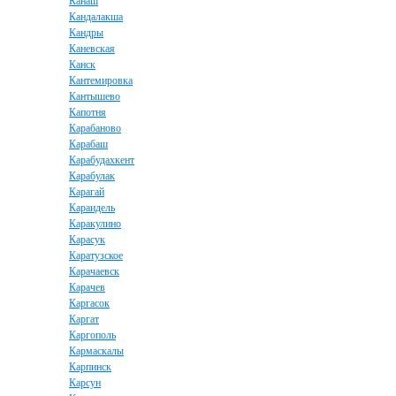
Канаш
Кандалакша
Кандры
Каневская
Канск
Кантемировка
Кантышево
Капотня
Карабаново
Карабаш
Карабудахкент
Карабулак
Карагай
Караидель
Каракулино
Карасук
Каратузское
Карачаевск
Карачев
Каргасок
Каргат
Каргополь
Кармаскалы
Карпинск
Карсун