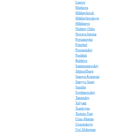
Linevo
Markova
Mikhaylovsk
Mikhaylovskoye
Mikhnevo
Nizhniy Odes
Novaya Igirma
Persianovka
Peterhof
Presnenskiy
Pushkin
Rublevo
Sampsonievskiy
Shlissel'burg
Staraya Kupavna
Staryye Atagi
Sunzha
Svetlanovskiy
Tatsinskiy
Tol'yatti
Tsaritsyno
Tsotsin-Yurt
Urus-Martan
Uspenskoye
Ust'-Dzheguta