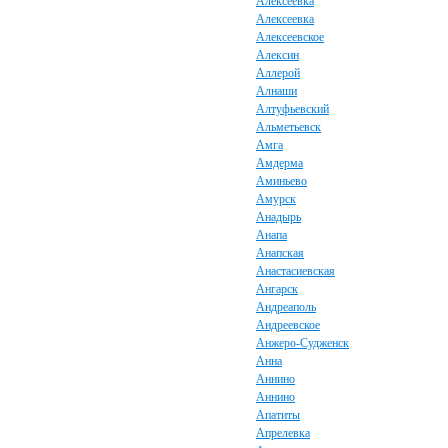
Алексеевка
Алексеевка
Алексеевское
Алексин
Аллерой
Алнаши
Алтуфьевский
Альметьевск
Амга
Амдерма
Аминьево
Амурск
Анадырь
Анапа
Анапская
Анастасиевская
Ангарск
Андреаполь
Андреевское
Анжеро-Судженск
Анна
Аннино
Аннино
Апатиты
Апрелевка