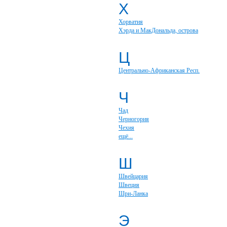
Х
Хорватия
Хэрда и МакДональда, острова
Ц
Центрально-Африканская Респ.
Ч
Чад
Черногория
Чехия
ещё...
Ш
Швейцария
Швеция
Шри-Ланка
Э