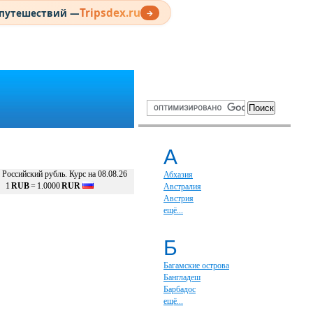
Tripsdex.ru
 путешествий —
→
А
Российский рубль. Курс на 08.08.26
Абхазия
1
RUB
=
1.0000
RUR
Австралия
Австрия
ещё...
Б
Багамские острова
Бангладеш
Барбадос
ещё...