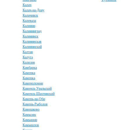
Калач
Калач-на-Дону
Калачинск
Калевала
Калинин
Калининград
Калининск
Калининская
Калининский
Калтан
Калуга
Калязин
Камбарка
Каменка
Каменка
Каменоломни
Каменск-Уральский
Каменск-Шахтинский
Камень-на-Оби
Камень-Рыболов
Камешково
Камызяк
Камышин
Камышлов