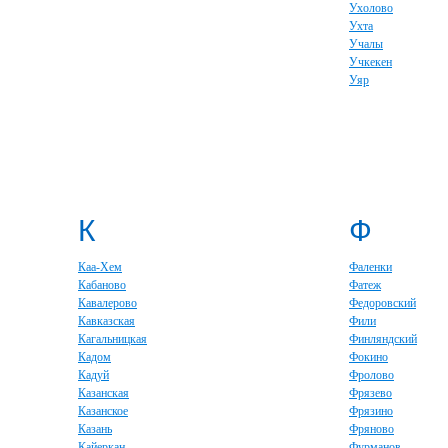
Ухолово
Ухта
Учалы
Учкекен
Уяр
К
Ф
Каа-Хем
Фаленки
Кабаново
Фатеж
Кавалерово
Федоровский
Кавказская
Фили
Кагальницкая
Финляндский
Кадом
Фокино
Кадуй
Фролово
Казанская
Фрязево
Казанское
Фрязино
Казань
Фряново
Кайеркан
Фурманов