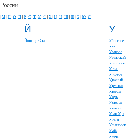
 России
|
М
|
Н
|
О
|
П
|
Р
|
С
|
Т
|
У
|
Ф
|
Х
|
Ц
|
Ч
|
Ш
|
Щ
|
Э
|
Ю
|
Я
Й
У
Йошкар-Ола
Убинское
Ува
Уварово
Увельский
Углегорск
Углич
Угловое
Удачный
Удельная
Удомля
Ужур
Узловая
Узуново
Улан-Удэ
Улеты
Ульяновск
Умба
Унеча