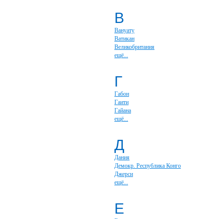
В
Вануату
Ватикан
Великобритания
ещё...
Г
Габон
Гаити
Гайана
ещё...
Д
Дания
Демокр. Республика Конго
Джерси
ещё...
Е