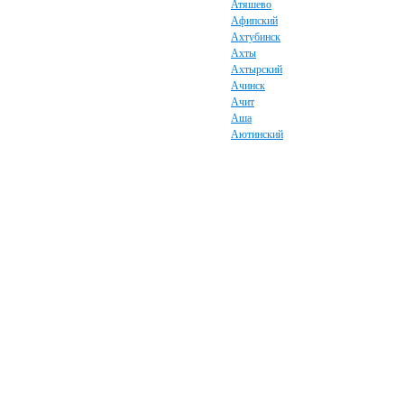
Атяшево
Афипский
Ахтубинск
Ахты
Ахтырский
Ачинск
Ачит
Аша
Аютинский