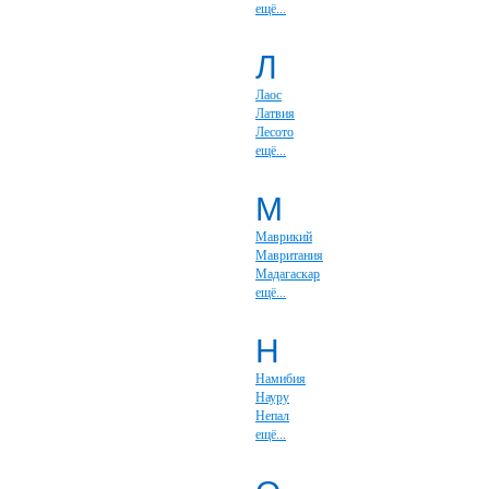
ещё...
Л
Лаос
Латвия
Лесото
ещё...
М
Маврикий
Мавритания
Мадагаскар
ещё...
Н
Намибия
Науру
Непал
ещё...