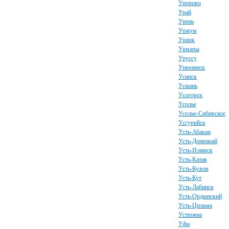
Упорово
Урай
Урень
Уржум
Урицк
Урмары
Уруссу
Урюпинск
Усинск
Усмань
Усогорск
Усолье
Усолье-Сибирское
Уссурийск
Усть-Абакан
Усть-Донецкий
Усть-Илимск
Усть-Катав
Усть-Кулом
Усть-Кут
Усть-Лабинск
Усть-Ордынский
Усть-Цильма
Устюжна
Уфа