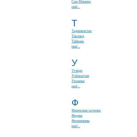
Сан-Марино
ещё...
Т
Таджикистан
Таиланд
Тайвань
ещё...
У
Уганда
Узбекистан
Украина
ещё...
Ф
Фарерские острова
Фиджи
Филиппины
ещё...