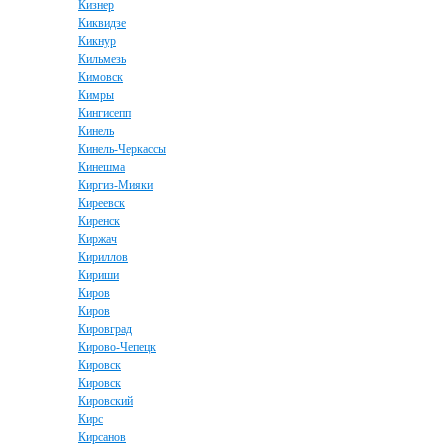
Кизнер
Киквидзе
Кикнур
Кильмезь
Кимовск
Кимры
Кингисепп
Кинель
Кинель-Черкассы
Кинешма
Киргиз-Мияки
Киреевск
Киренск
Киржач
Кириллов
Кириши
Киров
Киров
Кировград
Кирово-Чепецк
Кировск
Кировск
Кировский
Кирс
Кирсанов