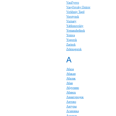
Vasil'yevo
Vasyl'evsky Ostrov
Verkhniy Tagil
Vorotynsk
Vurnary
Yablonovskiy
Yemanzhelinsk
Yemva
Yugorsk
Zarinsk
Zelenogorsk
А
Абаза
Абакан
Абалак
Абан
Абдулино
Абинск
Авиагородок
Автово
Автуры
Агаповка
Агидель