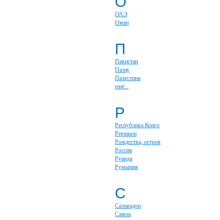
О
ОАЭ
Оман
П
Пакистан
Палау
Палестина
ещё...
Р
Республика Конго
Реюньон
Рождества, остров
Россия
Руанда
Румыния
С
Сальвадор
Самоа