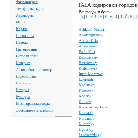
Фотогалерея
IATA кодировки городов
Телефонные коды
Все города на букву:
Аэропорты
|
А
|
Б
|
В
|
Г
|
Д
|
Е
|
Ж
|
З
|
И
|
Й
|
К
|
Л
Метро
Карты
Achkhoy-Martan
Akademgorodok
Посольства
Alkhan-Kala
Погода
Altayskoye
Разговорник
Bachi-Yurt
Сотовая связь
Beloozerskiy
Интернет
Berezovskiy
Budennovsk
Автомобильные номера
Imeni Morozova
Видео страны
Izberbash
Паспорта
Kholmskiy
История
Kiselevsk
Kodinsk
Культура
Korolev
Визы, правила въезда
Krasnoarmeyskaya
Достопримечательности
Kronstadt
Kurchaloy
Kurortnyy
L'govskiy
Levoberezhnyy