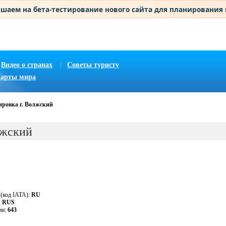
шаем на бета-тестирование нового сайта для планирования
Видео о странах
|
Советы туристу
арты мира
ировка г. Волжский
лжский
 (код IATA):
RU
:
RUS
ии:
643