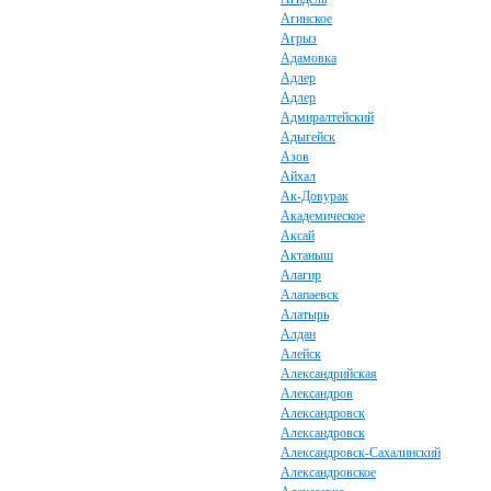
Агинское
Агрыз
Адамовка
Адлер
Адлер
Адмиралтейский
Адыгейск
Азов
Айхал
Ак-Довурак
Академическое
Аксай
Актаныш
Алагир
Алапаевск
Алатырь
Алдан
Алейск
Александрийская
Александров
Александровск
Александровск
Александровск-Сахалинский
Александровское