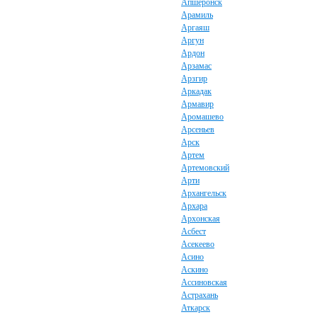
Апшеронск
Арамиль
Аргаяш
Аргун
Ардон
Арзамас
Арзгир
Аркадак
Армавир
Аромашево
Арсеньев
Арск
Артем
Артемовский
Арти
Архангельск
Архара
Архонская
Асбест
Асекеево
Асино
Аскино
Ассиновская
Астрахань
Аткарск