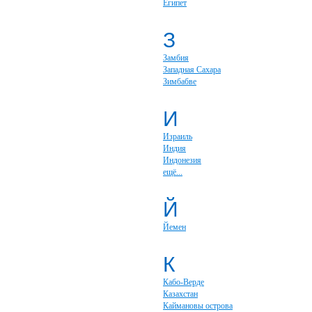
Египет
З
Замбия
Западная Сахара
Зимбабве
И
Израиль
Индия
Индонезия
ещё...
Й
Йемен
К
Кабо-Верде
Казахстан
Каймановы острова