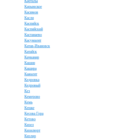
Карталы
Карымское
Касимов
Касли
Каспийск
Каспийский
Кастанаево
Касумкент
Катав-Ивановск
Катайск
Качканар
Кашин
Кашира
Каякент
Кедровка
Кедровый
Кез
Кемерово
Кемь
Кенже
Кесова Гора
Кетово
Кизел
Кизилюрт
Кизляр