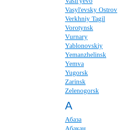
Vasil'yevo
Vasyl'evsky Ostrov
Verkhniy Tagil
Vorotynsk
Vurnary
Yablonovskiy
Yemanzhelinsk
Yemva
Yugorsk
Zarinsk
Zelenogorsk
А
Абаза
Абакан