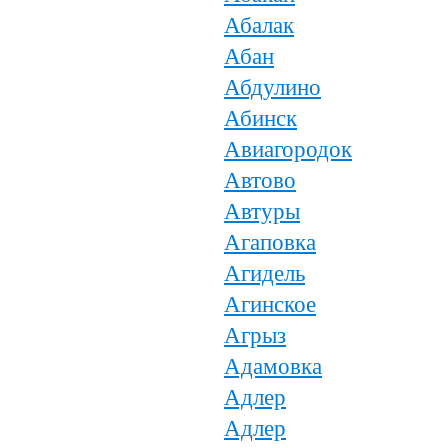
Абалак
Абан
Абдулино
Абинск
Авиагородок
Автово
Автуры
Агаповка
Агидель
Агинское
Агрыз
Адамовка
Адлер
Адлер