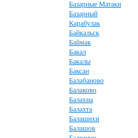
Базарные Матаки
Базарный
Карабулак
Байкальск
Баймак
Бакал
Бакалы
Баксан
Балабаново
Балаково
Балахна
Балахта
Балашихи
Балашов
Балезино