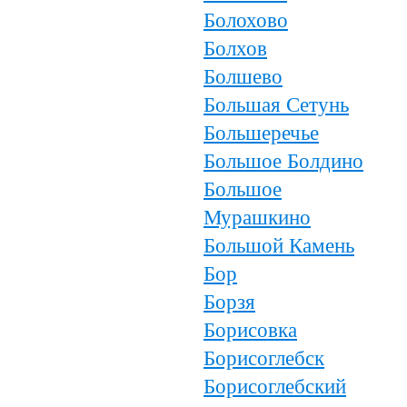
Болохово
Болхов
Болшево
Большая Сетунь
Большеречье
Большое Болдино
Большое
Мурашкино
Большой Камень
Бор
Борзя
Борисовка
Борисоглебск
Борисоглебский