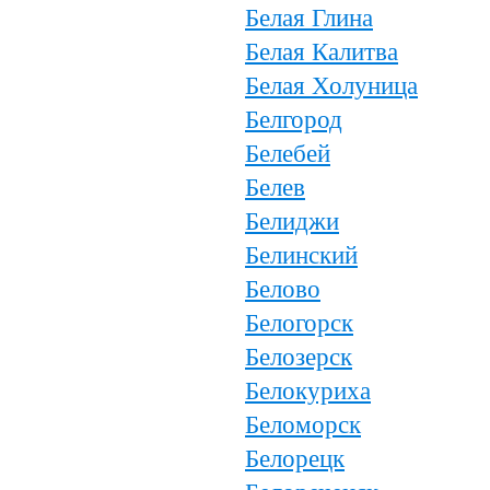
Белая Глина
Белая Калитва
Белая Холуница
Белгород
Белебей
Белев
Белиджи
Белинский
Белово
Белогорск
Белозерск
Белокуриха
Беломорск
Белорецк