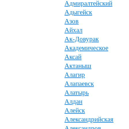
Адмиралтейский
Адыгейск
Азов
Айхал
Ак-Довурак
Академическое
Аксай
Актаныш
Алагир
Алапаевск
Алатырь
Алдан
Алейск
Александрийская
Александров