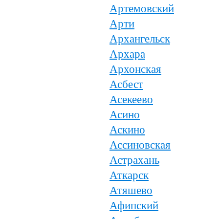
Артемовский
Арти
Архангельск
Архара
Архонская
Асбест
Асекеево
Асино
Аскино
Ассиновская
Астрахань
Аткарск
Атяшево
Афипский