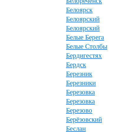
Белореченск
Белоярск
Белоярский
Белоярский
Белые Берега
Белые Столбы
Бердигестях
Бердск
Березник
Березники
Березовка
Березовка
Березово
Берёзовский
Беслан