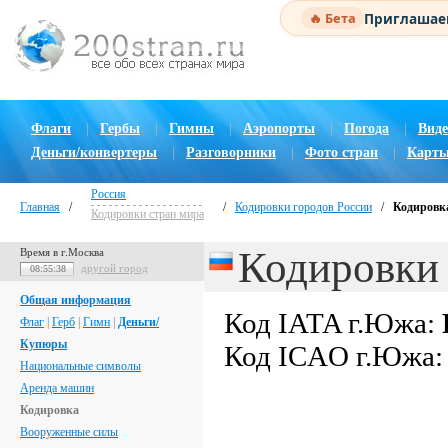
Приглашаем
🔥 Бета
Флаги
|
Гербы
|
Гимны
|
Аэропорты
|
Погода
|
Виде
Деньги/конвертеры
|
Разговорники
|
Фото стран
|
Карты
Россия
Главная
/
/
Кодировки городов России
/
Кодировк
Кодировки стран мира
Кодировки
Время в г.Москва
другой город
08:55:39
Общая информация
Код IATA г.Южа:
Флаг
|
Герб
|
Гимн
|
Деньги/
Купюры
Код ICAO г.Южа
Национальные символы
Аренда машин
Кодировка
Вооруженные силы