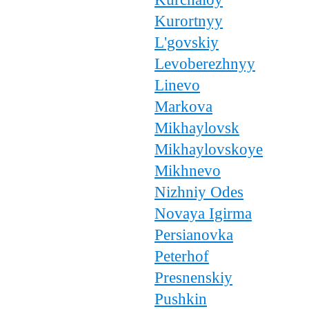
Kurortnyy
L'govskiy
Levoberezhnyy
Linevo
Markova
Mikhaylovsk
Mikhaylovskoye
Mikhnevo
Nizhniy Odes
Novaya Igirma
Persianovka
Peterhof
Presnenskiy
Pushkin