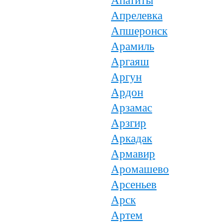
Апатиты
Апрелевка
Апшеронск
Арамиль
Аргаяш
Аргун
Ардон
Арзамас
Арзгир
Аркадак
Армавир
Аромашево
Арсеньев
Арск
Артем