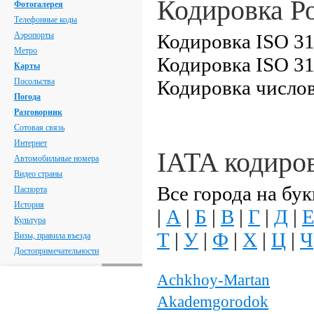
Кодировка Р
Фотогалерея
Телефонные коды
Аэропорты
Кодировка ISO 31
Метро
Кодировка ISO 31
Карты
Посольства
Кодировка числов
Погода
Разговорник
Сотовая связь
Интернет
IATA кодиро
Автомобильные номера
Видео страны
Все города на бук
Паспорта
История
|
А
|
Б
|
В
|
Г
|
Д
|
Культура
Т
|
У
|
Ф
|
Х
|
Ц
|
Ч
Визы, правила въезда
Достопримечательности
Achkhoy-Martan
Akademgorodok