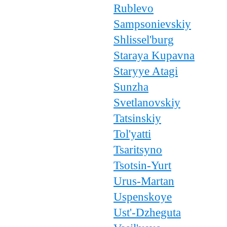
Rublevo
Sampsonievskiy
Shlissel'burg
Staraya Kupavna
Staryye Atagi
Sunzha
Svetlanovskiy
Tatsinskiy
Tol'yatti
Tsaritsyno
Tsotsin-Yurt
Urus-Martan
Uspenskoye
Ust'-Dzheguta