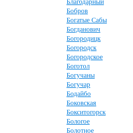
Благодарный
Бобров
Богатые Сабы
Богданович
Богородицк
Богородск
Богородское
Боготол
Богучаны
Богучар
Бодайбо
Боковская
Бокситогорск
Бологое
Болотное