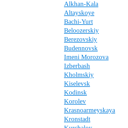
Alkhan-Kala
Altayskoye
Bachi-Yurt
Beloozerskiy
Berezovskiy
Budennovsk
Imeni Morozova
Izberbash
Kholmskiy
Kiselevsk
Kodinsk
Korolev
Krasnoarmeyskaya
Kronstadt
Kurchaloy