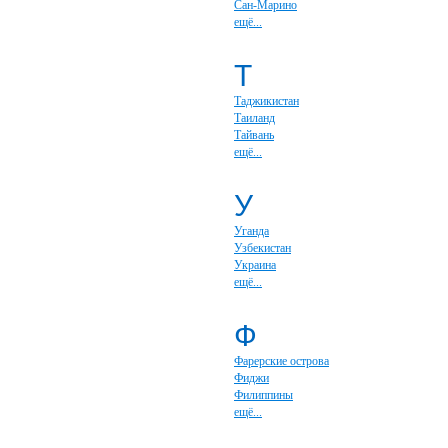
Сан-Марино
ещё...
Т
Таджикистан
Таиланд
Тайвань
ещё...
У
Уганда
Узбекистан
Украина
ещё...
Ф
Фарерские острова
Фиджи
Филиппины
ещё...