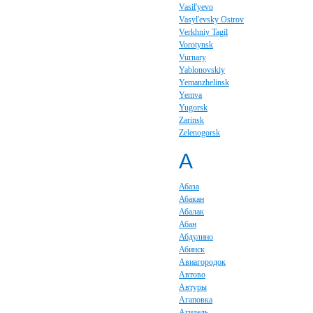
Vasil'yevo
Vasyl'evsky Ostrov
Verkhniy Tagil
Vorotynsk
Vurnary
Yablonovskiy
Yemanzhelinsk
Yemva
Yugorsk
Zarinsk
Zelenogorsk
А
Абаза
Абакан
Абалак
Абан
Абдулино
Абинск
Авиагородок
Автово
Автуры
Агаповка
Агидель