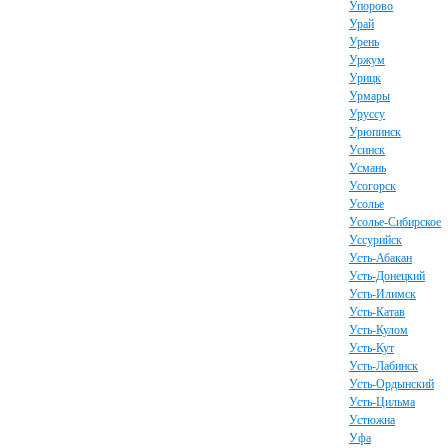
Упорово
Урай
Урень
Уржум
Урицк
Урмары
Уруссу
Урюпинск
Усинск
Усмань
Усогорск
Усолье
Усолье-Сибирское
Уссурийск
Усть-Абакан
Усть-Донецкий
Усть-Илимск
Усть-Катав
Усть-Кулом
Усть-Кут
Усть-Лабинск
Усть-Ордынский
Усть-Цильма
Устюжна
Уфа