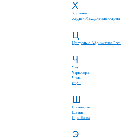
Х
Хорватия
Хэрда и МакДональда, острова
Ц
Центрально-Африканская Респ.
Ч
Чад
Черногория
Чехия
ещё...
Ш
Швейцария
Швеция
Шри-Ланка
Э