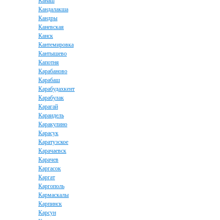
Канаш
Кандалакша
Кандры
Каневская
Канск
Кантемировка
Кантышево
Капотня
Карабаново
Карабаш
Карабудахкент
Карабулак
Карагай
Караидель
Каракулино
Карасук
Каратузское
Карачаевск
Карачев
Каргасок
Каргат
Каргополь
Кармаскалы
Карпинск
Карсун