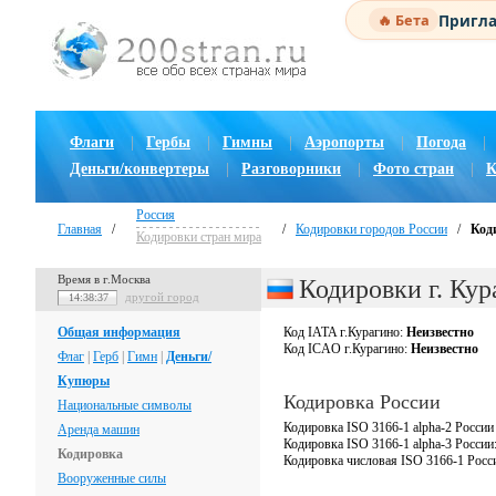
Пригла
🔥 Бета
Флаги
|
Гербы
|
Гимны
|
Аэропорты
|
Погода
|
Деньги/конвертеры
|
Разговорники
|
Фото стран
|
К
Россия
Главная
/
/
Кодировки городов России
/
Код
Кодировки стран мира
Время в г.Москва
Кодировки г. Кур
другой город
14:38:38
Общая информация
Код IATA г.Курагино:
Неизвестно
Код ICAO г.Курагино:
Неизвестно
Флаг
|
Герб
|
Гимн
|
Деньги/
Купюры
Кодировка России
Национальные символы
Кодировка ISO 3166-1 alpha-2 России
Аренда машин
Кодировка ISO 3166-1 alpha-3 России
Кодировка
Кодировка числовая ISO 3166-1 Росс
Вооруженные силы