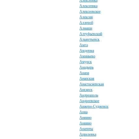
Алексеевка
Алексеевка
Алексеевское
Алексин
Аллерой
Алнаши
Алтуфьевский
Альметьевск
Амга
Амдерма
Аминьево
Амурск
Анадырь
Анапа
Анапская
Анастасиевская
Ангарск
Андреаполь
Андреевское
Анжеро-Судженск
Анна
Аннино
Аннино
Апатиты
Апрелевка