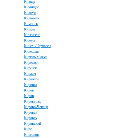
Кизнер
Киквидзе
Кикнур
Кильмезь
Кимовск
Кимры
Кингисепп
Кинель
Кинель-Черкассы
Кинешма
Киргиз-Мияки
Киреевск
Киренск
Киржач
Кириллов
Кириши
Киров
Киров
Кировград
Кирово-Чепецк
Кировск
Кировск
Кировский
Кирс
Кирсанов