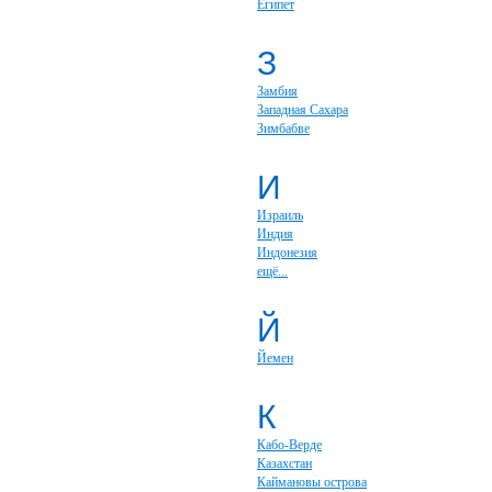
Египет
З
Замбия
Западная Сахара
Зимбабве
И
Израиль
Индия
Индонезия
ещё...
Й
Йемен
К
Кабо-Верде
Казахстан
Каймановы острова