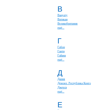
В
Вануату
Ватикан
Великобритания
ещё...
Г
Габон
Гаити
Гайана
ещё...
Д
Дания
Демокр. Республика Конго
Джерси
ещё...
Е