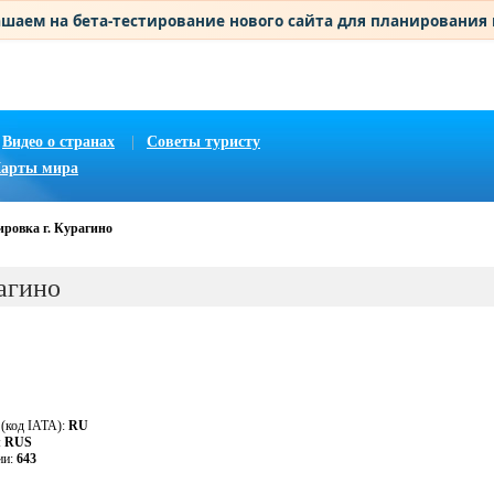
шаем на бета-тестирование нового сайта для планирования
Видео о странах
|
Советы туристу
арты мира
ировка г. Курагино
агино
 (код IATA):
RU
:
RUS
ии:
643