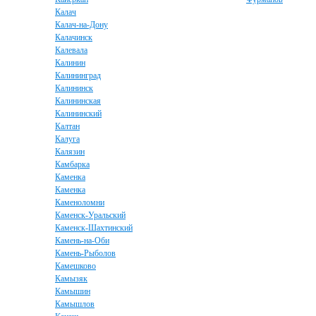
Калач
Калач-на-Дону
Калачинск
Калевала
Калинин
Калининград
Калининск
Калининская
Калининский
Калтан
Калуга
Калязин
Камбарка
Каменка
Каменка
Каменоломни
Каменск-Уральский
Каменск-Шахтинский
Камень-на-Оби
Камень-Рыболов
Камешково
Камызяк
Камышин
Камышлов