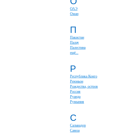
О
ОАЭ
Оман
П
Пакистан
Палау
Палестина
ещё...
Р
Республика Конго
Реюньон
Рождества, остров
Россия
Руанда
Румыния
С
Сальвадор
Самоа