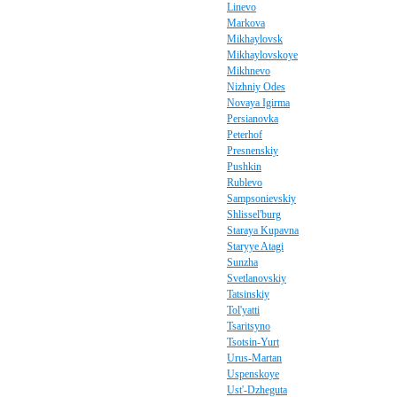
Linevo
Markova
Mikhaylovsk
Mikhaylovskoye
Mikhnevo
Nizhniy Odes
Novaya Igirma
Persianovka
Peterhof
Presnenskiy
Pushkin
Rublevo
Sampsonievskiy
Shlissel'burg
Staraya Kupavna
Staryye Atagi
Sunzha
Svetlanovskiy
Tatsinskiy
Tol'yatti
Tsaritsyno
Tsotsin-Yurt
Urus-Martan
Uspenskoye
Ust'-Dzheguta