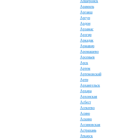
Апшеронск
Арамиль
Аргаяш
Аргун
Ардон
Арзамас
Арзгир
Аркадак
Армавир
Аромашево
Арсеньев
Арск
Артем
Артемовский
Арти
Архангельск
Архара
Архонская
Асбест
Асекеево
Асино
Аскино
Ассиновская
Астрахань
Аткарск