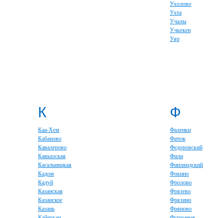
Ухолово
Ухта
Учалы
Учкекен
Уяр
К
Ф
Каа-Хем
Фаленки
Кабаново
Фатеж
Кавалерово
Федоровский
Кавказская
Фили
Кагальницкая
Финляндский
Кадом
Фокино
Кадуй
Фролово
Казанская
Фрязево
Казанское
Фрязино
Казань
Фряново
Кайеркан
Фурманов