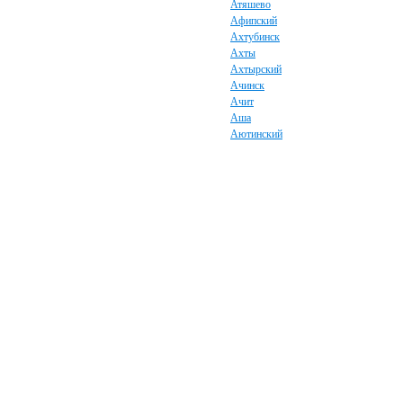
Атяшево
Афипский
Ахтубинск
Ахты
Ахтырский
Ачинск
Ачит
Аша
Аютинский