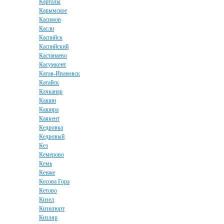
Карталы
Карымское
Касимов
Касли
Каспийск
Каспийский
Кастанаево
Касумкент
Катав-Ивановск
Катайск
Качканар
Кашин
Кашира
Каякент
Кедровка
Кедровый
Кез
Кемерово
Кемь
Кенже
Кесова Гора
Кетово
Кизел
Кизилюрт
Кизляр