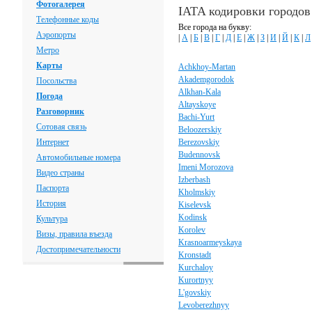
Фотогалерея
IATA кодировки городов
Телефонные коды
Все города на букву:
Аэропорты
|
А
|
Б
|
В
|
Г
|
Д
|
Е
|
Ж
|
З
|
И
|
Й
|
К
|
Л
Метро
Карты
Achkhoy-Martan
Akademgorodok
Посольства
Alkhan-Kala
Погода
Altayskoye
Разговорник
Bachi-Yurt
Сотовая связь
Beloozerskiy
Интернет
Berezovskiy
Budennovsk
Автомобильные номера
Imeni Morozova
Видео страны
Izberbash
Паспорта
Kholmskiy
История
Kiselevsk
Kodinsk
Культура
Korolev
Визы, правила въезда
Krasnoarmeyskaya
Достопримечательности
Kronstadt
Kurchaloy
Kurortnyy
L'govskiy
Levoberezhnyy