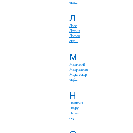
ещё...
Л
Лаос
Латвия
Лесото
ещё...
М
Маврикий
Мавритания
Мадагаскар
ещё...
Н
Намибия
Науру
Непал
ещё...