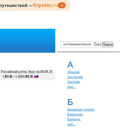
Tripsdex.ru
 путешествий —
→
А
Российский рубль. Курс на 08.08.26
Абхазия
1
RUB
=
1.0000
RUR
Австралия
Австрия
ещё...
Б
Багамские острова
Бангладеш
Барбадос
ещё...