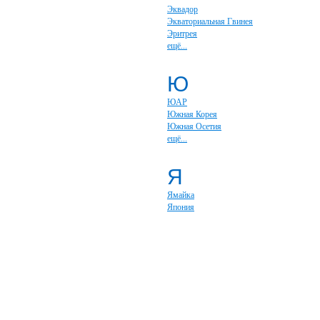
Эквадор
Экваториальная Гвинея
Эритрея
ещё...
Ю
ЮАР
Южная Корея
Южная Осетия
ещё...
Я
Ямайка
Япония