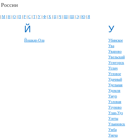
 России
|
М
|
Н
|
О
|
П
|
Р
|
С
|
Т
|
У
|
Ф
|
Х
|
Ц
|
Ч
|
Ш
|
Щ
|
Э
|
Ю
|
Я
Й
У
Йошкар-Ола
Убинское
Ува
Уварово
Увельский
Углегорск
Углич
Угловое
Удачный
Удельная
Удомля
Ужур
Узловая
Узуново
Улан-Удэ
Улеты
Ульяновск
Умба
Унеча