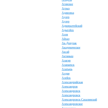
Агинское
Агрыз
Адамовка
Адлер
Адлер
Адмиралтейский
Адыгейск
Азов
Айхал
Ак-Довурак
Академическое
Аксай
Актаныш
Алагир
Алапаевск
Алатырь
Алдан
Алейск
Александрийская
Александров
Александровск
Александровск
Александровск-Сахалинский
Александровское