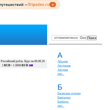
Tripsdex.ru
 путешествий —
→
А
Российский рубль. Курс на 06.08.26
Абхазия
1
RUB
=
1.0000
RUR
Австралия
Австрия
ещё...
Б
Багамские острова
Бангладеш
Барбадос
ещё...