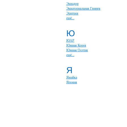
Эквадор
Экваториальная Гвинея
Эритрея
ещё...
Ю
ЮАР
Южная Корея
Южная Осетия
ещё...
Я
Ямайка
Япония