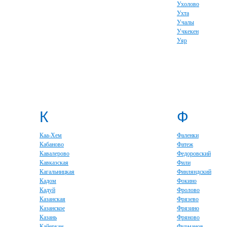
Ухолово
Ухта
Учалы
Учкекен
Уяр
К
Ф
Каа-Хем
Фаленки
Кабаново
Фатеж
Кавалерово
Федоровский
Кавказская
Фили
Кагальницкая
Финляндский
Кадом
Фокино
Кадуй
Фролово
Казанская
Фрязево
Казанское
Фрязино
Казань
Фряново
Кайеркан
Фурманов