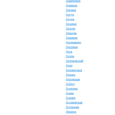
Апшеронск
Арамиль
Аргаяш
Аргун
Ардон
Арзамас
Арзгир
Аркадак
Армавир
Аромашево
Арсеньев
Арск
Артем
Артемовский
Арти
Архангельск
Архара
Архонская
Асбест
Асекеево
Асино
Аскино
Ассиновская
Астрахань
Аткарск