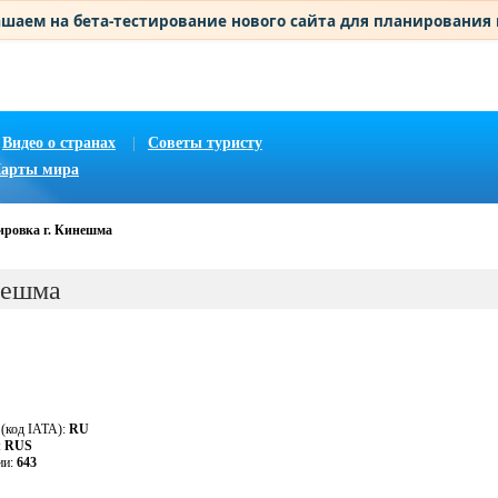
шаем на бета-тестирование нового сайта для планирования
Видео о странах
|
Советы туристу
арты мира
ировка г. Кинешма
нешма
 (код IATA):
RU
:
RUS
ии:
643