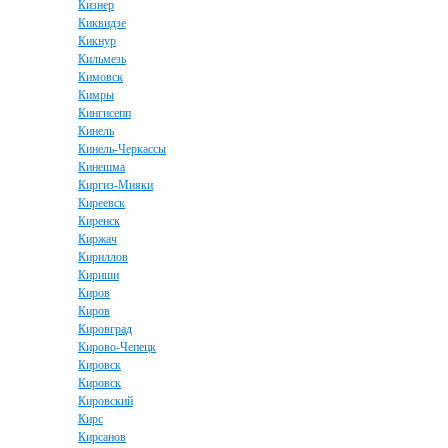
Кизнер
Киквидзе
Кикнур
Кильмезь
Кимовск
Кимры
Кингисепп
Кинель
Кинель-Черкассы
Кинешма
Киргиз-Мияки
Киреевск
Киренск
Киржач
Кириллов
Кириши
Киров
Киров
Кировград
Кирово-Чепецк
Кировск
Кировск
Кировский
Кирс
Кирсанов