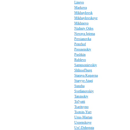
Linevo
Markova
Mikhaylovsk
Mikhaylovskoye
Mikhnevo
Nizhniy Odes
Novaya Igirma
Persianovka
Peterhof
Presnenskiy
Pushkin
Rublevo
Sampsonievskiy
Shlissel'burg
Staraya Kupavna
Staryye Atagi
Sunzha
Svetlanovskiy
Tatsinskiy
Tol'yatti
Tsaritsyno
Tsotsin-Yurt
Urus-Martan
Uspenskoye
Ust'-Dzheguta