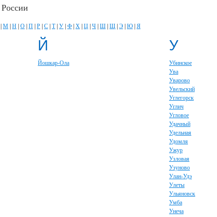
 России
|
М
|
Н
|
О
|
П
|
Р
|
С
|
Т
|
У
|
Ф
|
Х
|
Ц
|
Ч
|
Ш
|
Щ
|
Э
|
Ю
|
Я
Й
У
Йошкар-Ола
Убинское
Ува
Уварово
Увельский
Углегорск
Углич
Угловое
Удачный
Удельная
Удомля
Ужур
Узловая
Узуново
Улан-Удэ
Улеты
Ульяновск
Умба
Унеча