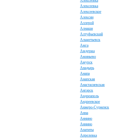
Алексеевка
Алексеевка
Алексеевское
Алексин
Аллерой
Алнаши
Алтуфьевский
Альметьевск
Амга
Амдерма
Аминьево
Амурск
Анадырь
Анапа
Анапская
Анастасиевская
Ангарск
Андреаполь
Андреевское
Анжеро-Судженск
Анна
Аннино
Аннино
Апатиты
Апрелевка