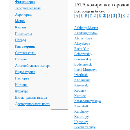
Фотогалерея
IATA кодировки городов
Телефонные коды
Все города на букву:
Аэропорты
|
А
|
Б
|
В
|
Г
|
Д
|
Е
|
Ж
|
З
|
И
|
Й
|
К
|
Л
Метро
Карты
Achkhoy-Martan
Akademgorodok
Посольства
Alkhan-Kala
Погода
Altayskoye
Разговорник
Bachi-Yurt
Сотовая связь
Beloozerskiy
Интернет
Berezovskiy
Budennovsk
Автомобильные номера
Imeni Morozova
Видео страны
Izberbash
Паспорта
Kholmskiy
История
Kiselevsk
Kodinsk
Культура
Korolev
Визы, правила въезда
Krasnoarmeyskaya
Достопримечательности
Kronstadt
Kurchaloy
Kurortnyy
L'govskiy
Levoberezhnyy