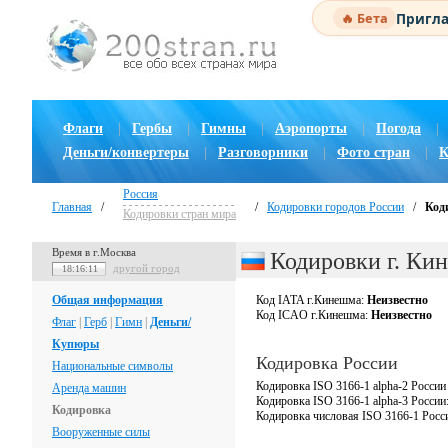
Пригла
🔥 Бета
Флаги
|
Гербы
|
Гимны
|
Аэропорты
|
Погода
|
Деньги/конвертеры
|
Разговорники
|
Фото стран
|
К
Россия
Главная
/
/
Кодировки городов России
/
Код
Кодировки стран мира
Время в г.Москва
Кодировки г. Ки
другой город
18:16:12
Общая информация
Код IATA г.Кинешма:
Неизвестно
Код ICAO г.Кинешма:
Неизвестно
Флаг
|
Герб
|
Гимн
|
Деньги/
Купюры
Кодировка России
Национальные символы
Кодировка ISO 3166-1 alpha-2 России
Аренда машин
Кодировка ISO 3166-1 alpha-3 России
Кодировка
Кодировка числовая ISO 3166-1 Росс
Вооруженные силы