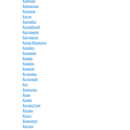
Карталы
Карымское
Касимов
Касли
Каспийск
Каспийский
Кастанаево
Касумкент
Катав-Ивановск
Катайск
Качканар
Кашин
Кашира
Каякент
Кедровка
Кедровый
Кез
Кемерово
Кемь
Кенже
Кесова Гора
Кетово
Кизел
Кизилюрт
Кизляр