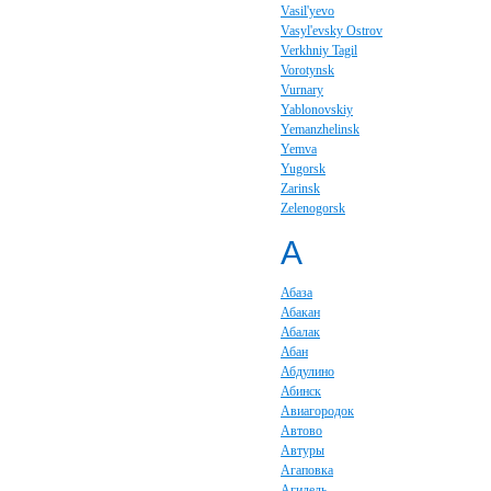
Vasil'yevo
Vasyl'evsky Ostrov
Verkhniy Tagil
Vorotynsk
Vurnary
Yablonovskiy
Yemanzhelinsk
Yemva
Yugorsk
Zarinsk
Zelenogorsk
А
Абаза
Абакан
Абалак
Абан
Абдулино
Абинск
Авиагородок
Автово
Автуры
Агаповка
Агидель