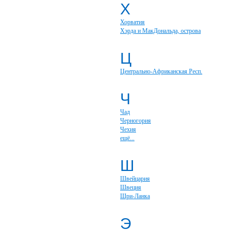
Х
Хорватия
Хэрда и МакДональда, острова
Ц
Центрально-Африканская Респ.
Ч
Чад
Черногория
Чехия
ещё...
Ш
Швейцария
Швеция
Шри-Ланка
Э