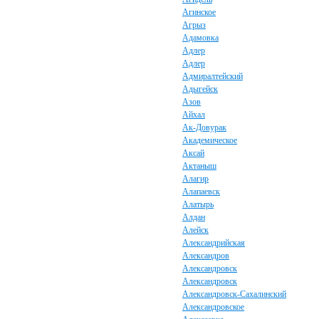
Агинское
Агрыз
Адамовка
Адлер
Адлер
Адмиралтейский
Адыгейск
Азов
Айхал
Ак-Довурак
Академическое
Аксай
Актаныш
Алагир
Алапаевск
Алатырь
Алдан
Алейск
Александрийская
Александров
Александровск
Александровск
Александровск-Сахалинский
Александровское