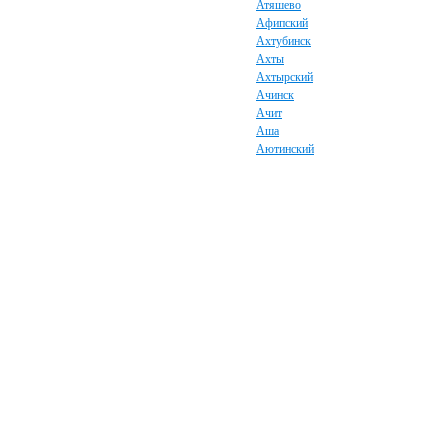
Атяшево
Афипский
Ахтубинск
Ахты
Ахтырский
Ачинск
Ачит
Аша
Аютинский