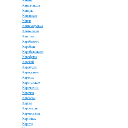
Канаш
Кандалакша
Кандры
Каневская
Канск
Кантемировка
Кантышево
Капотня
Карабаново
Карабаш
Карабудахкент
Карабулак
Карагай
Караидель
Каракулино
Карасук
Каратузское
Карачаевск
Карачев
Каргасок
Каргат
Каргополь
Кармаскалы
Карпинск
Карсун