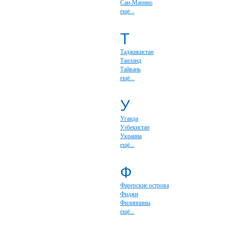
Сан-Марино
ещё...
Т
Таджикистан
Таиланд
Тайвань
ещё...
У
Уганда
Узбекистан
Украина
ещё...
Ф
Фарерские острова
Фиджи
Филиппины
ещё...