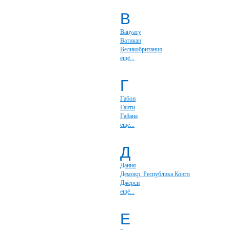
В
Вануату
Ватикан
Великобритания
ещё...
Г
Габон
Гаити
Гайана
ещё...
Д
Дания
Демокр. Республика Конго
Джерси
ещё...
Е