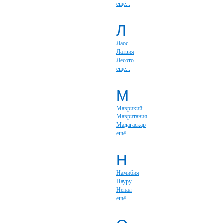
ещё...
Л
Лаос
Латвия
Лесото
ещё...
М
Маврикий
Мавритания
Мадагаскар
ещё...
Н
Намибия
Науру
Непал
ещё...