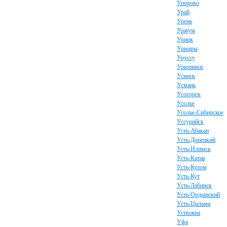
Упорово
Урай
Урень
Уржум
Урицк
Урмары
Уруссу
Урюпинск
Усинск
Усмань
Усогорск
Усолье
Усолье-Сибирское
Уссурийск
Усть-Абакан
Усть-Донецкий
Усть-Илимск
Усть-Катав
Усть-Кулом
Усть-Кут
Усть-Лабинск
Усть-Ордынский
Усть-Цильма
Устюжна
Уфа