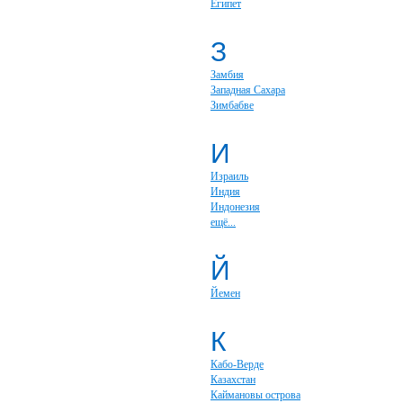
Египет
З
Замбия
Западная Сахара
Зимбабве
И
Израиль
Индия
Индонезия
ещё...
Й
Йемен
К
Кабо-Верде
Казахстан
Каймановы острова