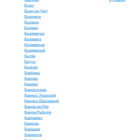
Калач
Калач-на-Дону
Калачинск
Калевала
Калинин
Калининград
Калининск
Калининская
Калининский
Калтан
Калуга
Калязин
Камбарка
Каменка
Каменка
Каменоломни
Каменск-Уральский
Каменск-Шахтинский
Камень-на-Оби
Камень-Рыболов
Камешково
Камызяк
Камышин
Камышлов