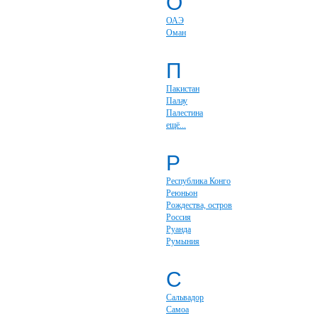
О
ОАЭ
Оман
П
Пакистан
Палау
Палестина
ещё...
Р
Республика Конго
Реюньон
Рождества, остров
Россия
Руанда
Румыния
С
Сальвадор
Самоа