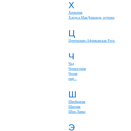
Х
Хорватия
Хэрда и МакДональда, острова
Ц
Центрально-Африканская Респ.
Ч
Чад
Черногория
Чехия
ещё...
Ш
Швейцария
Швеция
Шри-Ланка
Э