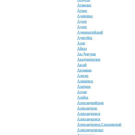
Агинское
Агрыз
Адамовка
Адлер
Адлер
Адмиралтейский
Адыгейск
Азов
Айхал
Ак-Довурак
Академическое
Аксай
Актаныш
Алагир
Алапаевск
Алатырь
Алдан
Алейск
Александрийская
Александров
Александровск
Александровск
Александровск-Сахалинский
Александровское