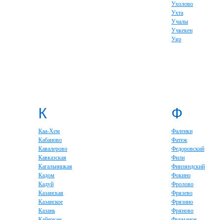
Ухолово
Ухта
Учалы
Учкекен
Уяр
К
Ф
Каа-Хем
Фаленки
Кабаново
Фатеж
Кавалерово
Федоровский
Кавказская
Фили
Кагальницкая
Финляндский
Кадом
Фокино
Кадуй
Фролово
Казанская
Фрязево
Казанское
Фрязино
Казань
Фряново
Кайеркан
Фурманов