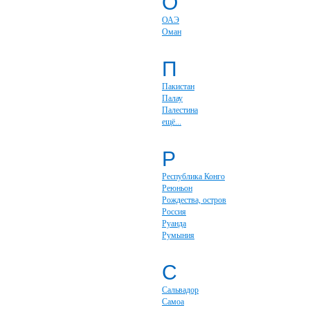
О
ОАЭ
Оман
П
Пакистан
Палау
Палестина
ещё...
Р
Республика Конго
Реюньон
Рождества, остров
Россия
Руанда
Румыния
С
Сальвадор
Самоа