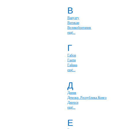
В
Вануату
Ватикан
Великобритания
ещё...
Г
Габон
Гаити
Гайана
ещё...
Д
Дания
Демокр. Республика Конго
Джерси
ещё...
Е