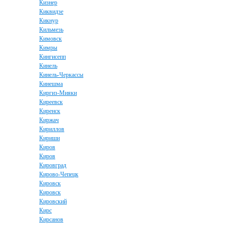
Кизнер
Киквидзе
Кикнур
Кильмезь
Кимовск
Кимры
Кингисепп
Кинель
Кинель-Черкассы
Кинешма
Киргиз-Мияки
Киреевск
Киренск
Киржач
Кириллов
Кириши
Киров
Киров
Кировград
Кирово-Чепецк
Кировск
Кировск
Кировский
Кирс
Кирсанов