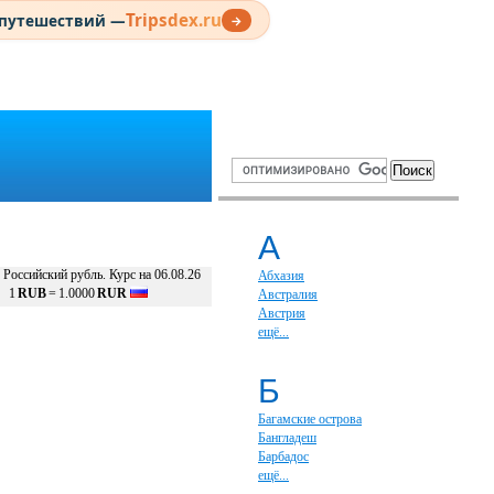
Tripsdex.ru
 путешествий —
→
А
Российский рубль. Курс на 06.08.26
Абхазия
1
RUB
=
1.0000
RUR
Австралия
Австрия
ещё...
Б
Багамские острова
Бангладеш
Барбадос
ещё...