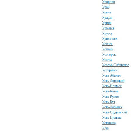
Упорово
Урай
Урень
Уржум
Урицк
Урмары
Уруссу
Урюпинск
Усинск
Усмань
Усогорск
Усолье
Усолье-Сибирское
Уссурийск
Усть-Абакан
Усть-Донецкий
Усть-Илимск
Усть-Катав
Усть-Кулом
Усть-Кут
Усть-Лабинск
Усть-Ордынский
Усть-Цильма
Устюжна
Уфа