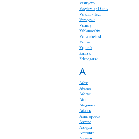
Vasil'yevo
Vasyl'evsky Ostrov
Verkhniy Tagil
Vorotynsk
Vurnary
Yablonovskiy
Yemanzhelinsk
Yemva
Yugorsk
Zarinsk
Zelenogorsk
А
Абаза
Абакан
Абалак
Абан
Абдулино
Абинск
Авиагородок
Автово
Автуры
Агаповка
Агидель