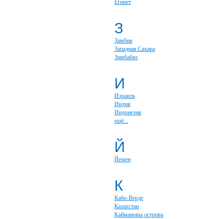
Египет
З
Замбия
Западная Сахара
Зимбабве
И
Израиль
Индия
Индонезия
ещё...
Й
Йемен
К
Кабо-Верде
Казахстан
Каймановы острова