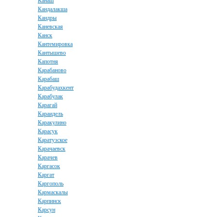
Канаш
Кандалакша
Кандры
Каневская
Канск
Кантемировка
Кантышево
Капотня
Карабаново
Карабаш
Карабудахкент
Карабулак
Карагай
Караидель
Каракулино
Карасук
Каратузское
Карачаевск
Карачев
Каргасок
Каргат
Каргополь
Кармаскалы
Карпинск
Карсун