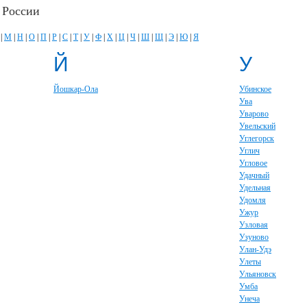
 России
|
М
|
Н
|
О
|
П
|
Р
|
С
|
Т
|
У
|
Ф
|
Х
|
Ц
|
Ч
|
Ш
|
Щ
|
Э
|
Ю
|
Я
Й
У
Йошкар-Ола
Убинское
Ува
Уварово
Увельский
Углегорск
Углич
Угловое
Удачный
Удельная
Удомля
Ужур
Узловая
Узуново
Улан-Удэ
Улеты
Ульяновск
Умба
Унеча