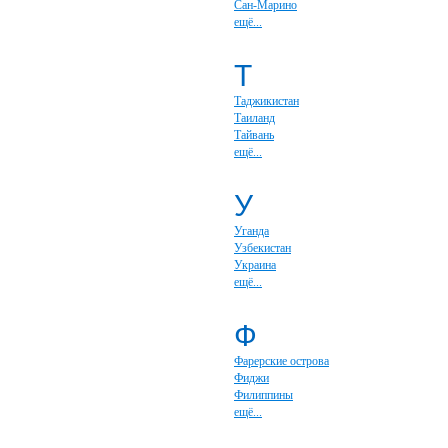
Сан-Марино
ещё...
Т
Таджикистан
Таиланд
Тайвань
ещё...
У
Уганда
Узбекистан
Украина
ещё...
Ф
Фарерские острова
Фиджи
Филиппины
ещё...