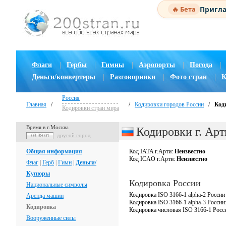
Пригла
🔥 Бета
Флаги
|
Гербы
|
Гимны
|
Аэропорты
|
Погода
|
Деньги/конвертеры
|
Разговорники
|
Фото стран
|
К
Россия
Главная
/
/
Кодировки городов России
/
Код
Кодировки стран мира
Время в г.Москва
Кодировки г. Арт
другой город
03:39:01
Общая информация
Код IATA г.Арти:
Неизвестно
Код ICAO г.Арти:
Неизвестно
Флаг
|
Герб
|
Гимн
|
Деньги/
Купюры
Кодировка России
Национальные символы
Кодировка ISO 3166-1 alpha-2 России
Аренда машин
Кодировка ISO 3166-1 alpha-3 России
Кодировка
Кодировка числовая ISO 3166-1 Росс
Вооруженные силы