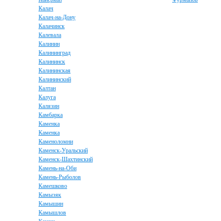
Калач
Калач-на-Дону
Калачинск
Калевала
Калинин
Калининград
Калининск
Калининская
Калининский
Калтан
Калуга
Калязин
Камбарка
Каменка
Каменка
Каменоломни
Каменск-Уральский
Каменск-Шахтинский
Камень-на-Оби
Камень-Рыболов
Камешково
Камызяк
Камышин
Камышлов