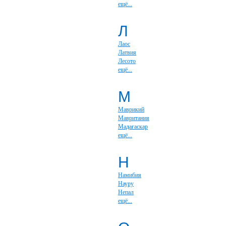
ещё...
Л
Лаос
Латвия
Лесото
ещё...
М
Маврикий
Мавритания
Мадагаскар
ещё...
Н
Намибия
Науру
Непал
ещё...