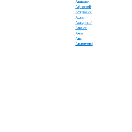
Атяшево
Афипский
Ахтубинск
Ахты
Ахтырский
Ачинск
Ачит
Аша
Аютинский