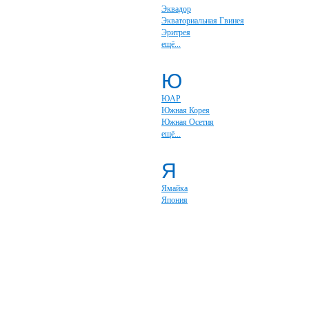
Эквадор
Экваториальная Гвинея
Эритрея
ещё...
Ю
ЮАР
Южная Корея
Южная Осетия
ещё...
Я
Ямайка
Япония