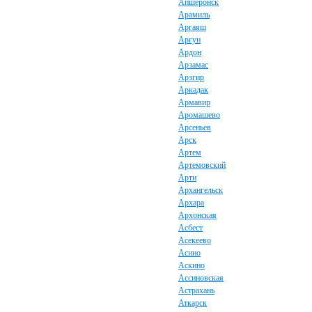
Апшеронск
Арамиль
Аргаяш
Аргун
Ардон
Арзамас
Арзгир
Аркадак
Армавир
Аромашево
Арсеньев
Арск
Артем
Артемовский
Арти
Архангельск
Архара
Архонская
Асбест
Асекеево
Асино
Аскино
Ассиновская
Астрахань
Аткарск