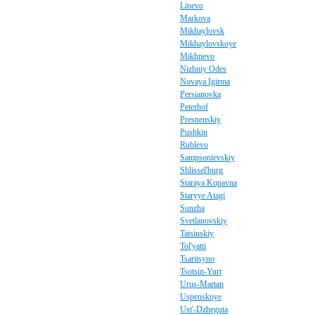
Linevo
Markova
Mikhaylovsk
Mikhaylovskoye
Mikhnevo
Nizhniy Odes
Novaya Igirma
Persianovka
Peterhof
Presnenskiy
Pushkin
Rublevo
Sampsonievskiy
Shlissel'burg
Staraya Kupavna
Staryye Atagi
Sunzha
Svetlanovskiy
Tatsinskiy
Tol'yatti
Tsaritsyno
Tsotsin-Yurt
Urus-Martan
Uspenskoye
Ust'-Dzheguta