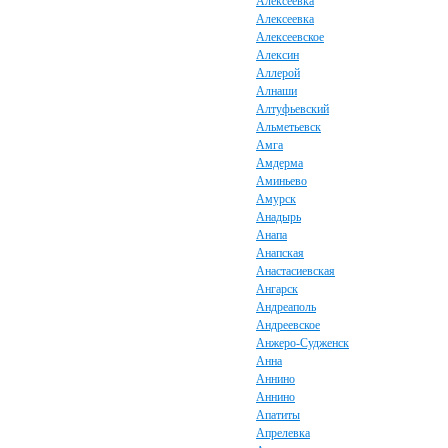
Алексеевка
Алексеевка
Алексеевское
Алексин
Аллерой
Алнаши
Алтуфьевский
Альметьевск
Амга
Амдерма
Аминьево
Амурск
Анадырь
Анапа
Анапская
Анастасиевская
Ангарск
Андреаполь
Андреевское
Анжеро-Судженск
Анна
Аннино
Аннино
Апатиты
Апрелевка