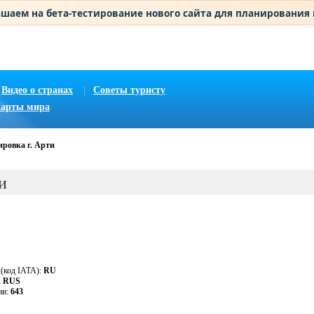
шаем на бета-тестирование нового сайта для планирования
Видео о странах
|
Советы туристу
арты мира
ировка г. Арти
и
 (код IATA):
RU
:
RUS
ии:
643