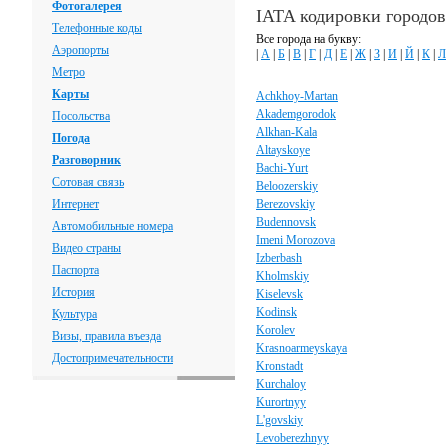
Фотогалерея
IATA кодировки городов
Телефонные коды
Все города на букву:
Аэропорты
|
А
|
Б
|
В
|
Г
|
Д
|
Е
|
Ж
|
З
|
И
|
Й
|
К
|
Л
Метро
Карты
Achkhoy-Martan
Akademgorodok
Посольства
Alkhan-Kala
Погода
Altayskoye
Разговорник
Bachi-Yurt
Сотовая связь
Beloozerskiy
Интернет
Berezovskiy
Budennovsk
Автомобильные номера
Imeni Morozova
Видео страны
Izberbash
Паспорта
Kholmskiy
История
Kiselevsk
Kodinsk
Культура
Korolev
Визы, правила въезда
Krasnoarmeyskaya
Достопримечательности
Kronstadt
Kurchaloy
Kurortnyy
L'govskiy
Levoberezhnyy