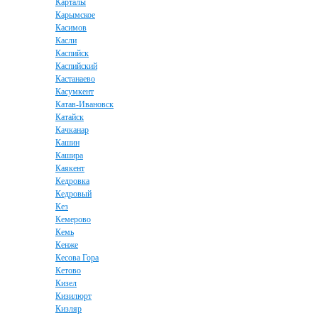
Карталы
Карымское
Касимов
Касли
Каспийск
Каспийский
Кастанаево
Касумкент
Катав-Ивановск
Катайск
Качканар
Кашин
Кашира
Каякент
Кедровка
Кедровый
Кез
Кемерово
Кемь
Кенже
Кесова Гора
Кетово
Кизел
Кизилюрт
Кизляр