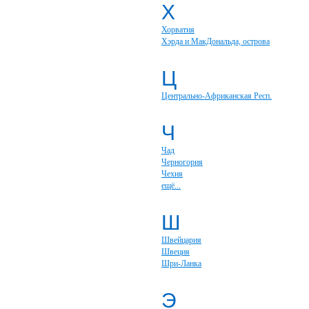
Х
Хорватия
Хэрда и МакДональда, острова
Ц
Центрально-Африканская Респ.
Ч
Чад
Черногория
Чехия
ещё...
Ш
Швейцария
Швеция
Шри-Ланка
Э