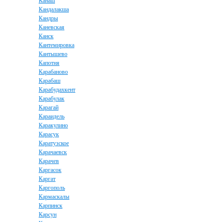
Канаш
Кандалакша
Кандры
Каневская
Канск
Кантемировка
Кантышево
Капотня
Карабаново
Карабаш
Карабудахкент
Карабулак
Карагай
Караидель
Каракулино
Карасук
Каратузское
Карачаевск
Карачев
Каргасок
Каргат
Каргополь
Кармаскалы
Карпинск
Карсун