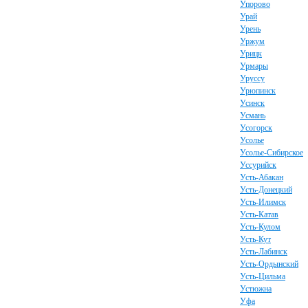
Упорово
Урай
Урень
Уржум
Урицк
Урмары
Уруссу
Урюпинск
Усинск
Усмань
Усогорск
Усолье
Усолье-Сибирское
Уссурийск
Усть-Абакан
Усть-Донецкий
Усть-Илимск
Усть-Катав
Усть-Кулом
Усть-Кут
Усть-Лабинск
Усть-Ордынский
Усть-Цильма
Устюжна
Уфа