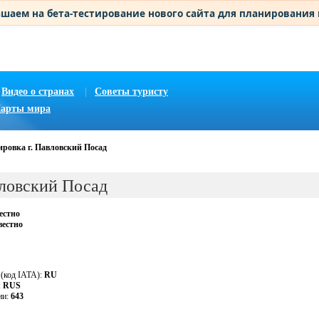
шаем на бета-тестирование нового сайта для планирования
Видео о странах
|
Советы туристу
арты мира
ировка г. Павловский Посад
вловский Посад
естно
вестно
 (код IATA):
RU
:
RUS
ии:
643