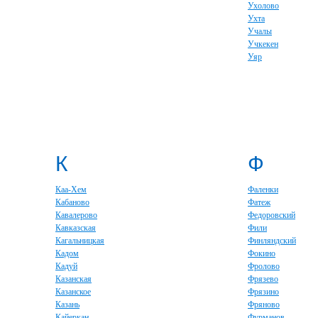
Ухолово
Ухта
Учалы
Учкекен
Уяр
К
Ф
Каа-Хем
Фаленки
Кабаново
Фатеж
Кавалерово
Федоровский
Кавказская
Фили
Кагальницкая
Финляндский
Кадом
Фокино
Кадуй
Фролово
Казанская
Фрязево
Казанское
Фрязино
Казань
Фряново
Кайеркан
Фурманов