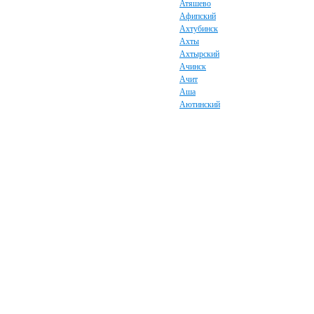
Атяшево
Афипский
Ахтубинск
Ахты
Ахтырский
Ачинск
Ачит
Аша
Аютинский