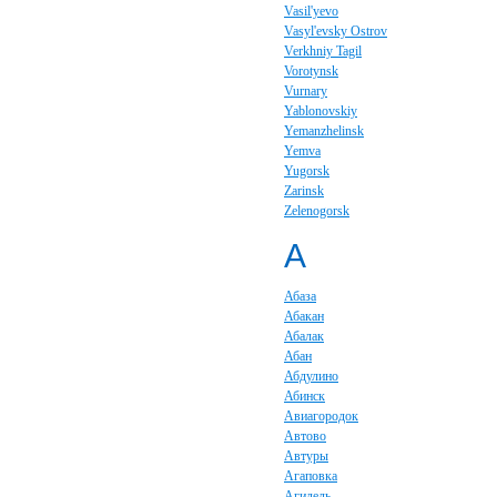
Vasil'yevo
Vasyl'evsky Ostrov
Verkhniy Tagil
Vorotynsk
Vurnary
Yablonovskiy
Yemanzhelinsk
Yemva
Yugorsk
Zarinsk
Zelenogorsk
А
Абаза
Абакан
Абалак
Абан
Абдулино
Абинск
Авиагородок
Автово
Автуры
Агаповка
Агидель