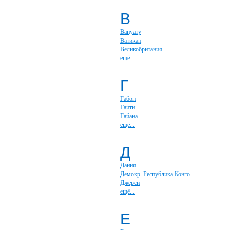
В
Вануату
Ватикан
Великобритания
ещё...
Г
Габон
Гаити
Гайана
ещё...
Д
Дания
Демокр. Республика Конго
Джерси
ещё...
Е