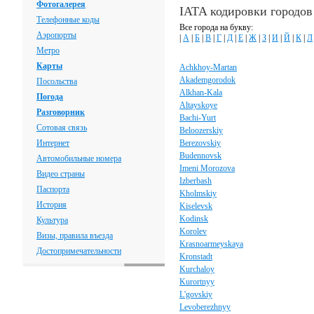
Фотогалерея
IATA кодировки городов
Телефонные коды
Все города на букву:
Аэропорты
|
А
|
Б
|
В
|
Г
|
Д
|
Е
|
Ж
|
З
|
И
|
Й
|
К
|
Л
Метро
Карты
Achkhoy-Martan
Akademgorodok
Посольства
Alkhan-Kala
Погода
Altayskoye
Разговорник
Bachi-Yurt
Сотовая связь
Beloozerskiy
Интернет
Berezovskiy
Budennovsk
Автомобильные номера
Imeni Morozova
Видео страны
Izberbash
Паспорта
Kholmskiy
История
Kiselevsk
Kodinsk
Культура
Korolev
Визы, правила въезда
Krasnoarmeyskaya
Достопримечательности
Kronstadt
Kurchaloy
Kurortnyy
L'govskiy
Levoberezhnyy