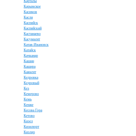
Карталы
Карымское
Касимов
Касли
Каспийск
Каспийский
Кастанаево
Касумкент
Катав-Ивановск
Катайск
Качканар
Кашин
Кашира
Каякент
Кедровка
Кедровый
Кез
Кемерово
Кемь
Кенже
Кесова Гора
Кетово
Кизел
Кизилюрт
Кизляр