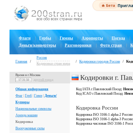
Пригла
🔥 Бета
Флаги
|
Гербы
|
Гимны
|
Аэропорты
|
Погода
|
Деньги/конвертеры
|
Разговорники
|
Фото стран
|
К
Россия
Главная
/
/
Кодировки городов России
/
Код
Кодировки стран мира
Время в г.Москва
Кодировки г. Па
другой город
17:31:51
Общая информация
Код IATA г.Павловский Посад:
Неизв
Код ICAO г.Павловский Посад:
Неиз
Флаг
|
Герб
|
Гимн
|
Деньги/
Купюры
Кодировка России
Национальные символы
Кодировка ISO 3166-1 alpha-2 России
Аренда машин
Кодировка ISO 3166-1 alpha-3 России
Кодировка
Кодировка числовая ISO 3166-1 Росс
Вооруженные силы