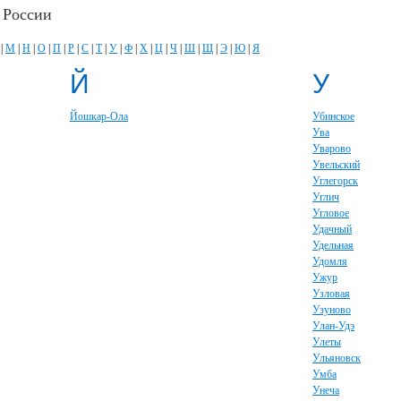
 России
|
М
|
Н
|
О
|
П
|
Р
|
С
|
Т
|
У
|
Ф
|
Х
|
Ц
|
Ч
|
Ш
|
Щ
|
Э
|
Ю
|
Я
Й
У
Йошкар-Ола
Убинское
Ува
Уварово
Увельский
Углегорск
Углич
Угловое
Удачный
Удельная
Удомля
Ужур
Узловая
Узуново
Улан-Удэ
Улеты
Ульяновск
Умба
Унеча