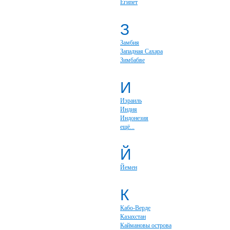
Египет
З
Замбия
Западная Сахара
Зимбабве
И
Израиль
Индия
Индонезия
ещё...
Й
Йемен
К
Кабо-Верде
Казахстан
Каймановы острова