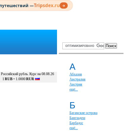
Tripsdex.ru
 путешествий —
→
А
Российский рубль. Курс на 08.08.26
Абхазия
1
RUB
=
1.0000
RUR
Австралия
Австрия
ещё...
Б
Багамские острова
Бангладеш
Барбадос
ещё...