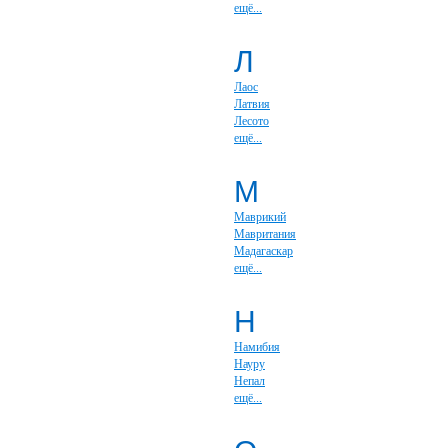
ещё...
Л
Лаос
Латвия
Лесото
ещё...
М
Маврикий
Мавритания
Мадагаскар
ещё...
Н
Намибия
Науру
Непал
ещё...