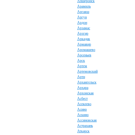
Апшеронск
Арамиль
Аргаяш
Аргун
Ардон
Арзамас
Арзгир
Аркадак
Армавир
Аромашево
Арсеньев
Арск
Артем
Артемовский
Арти
Архангельск
Архара
Архонская
Асбест
Асекеево
Асино
Аскино
Ассиновская
Астрахань
Аткарск