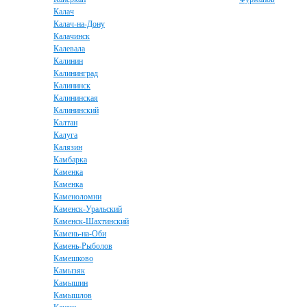
Калач
Калач-на-Дону
Калачинск
Калевала
Калинин
Калининград
Калининск
Калининская
Калининский
Калтан
Калуга
Калязин
Камбарка
Каменка
Каменка
Каменоломни
Каменск-Уральский
Каменск-Шахтинский
Камень-на-Оби
Камень-Рыболов
Камешково
Камызяк
Камышин
Камышлов