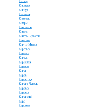
Кизнер
Киквидзе
Кикнур
Кильмезь
Кимовск
Кимры
Кингисепп
Кинель
Кинель-Черкассы
Кинешма
Киргиз-Мияки
Киреевск
Киренск
Киржач
Кириллов
Кириши
Киров
Киров
Кировград
Кирово-Чепецк
Кировск
Кировск
Кировский
Кирс
Кирсанов