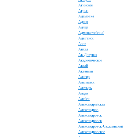
Агинское
Агрыз
Адамовка
Адлер
Адлер
Адмиралтейский
Адыгейск
Азов
Айхал
Ак-Довурак
Академическое
Аксай
Актаныш
Алагир
Алапаевск
Алатырь
Алдан
Алейск
Александрийская
Александров
Александровск
Александровск
Александровск-Сахалинский
Александровское