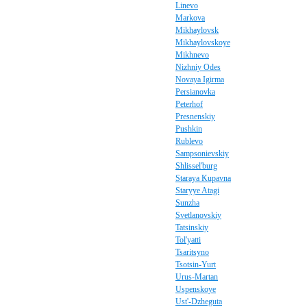
Linevo
Markova
Mikhaylovsk
Mikhaylovskoye
Mikhnevo
Nizhniy Odes
Novaya Igirma
Persianovka
Peterhof
Presnenskiy
Pushkin
Rublevo
Sampsonievskiy
Shlissel'burg
Staraya Kupavna
Staryye Atagi
Sunzha
Svetlanovskiy
Tatsinskiy
Tol'yatti
Tsaritsyno
Tsotsin-Yurt
Urus-Martan
Uspenskoye
Ust'-Dzheguta