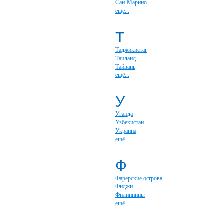
Сан-Марино
ещё...
Т
Таджикистан
Таиланд
Тайвань
ещё...
У
Уганда
Узбекистан
Украина
ещё...
Ф
Фарерские острова
Фиджи
Филиппины
ещё...