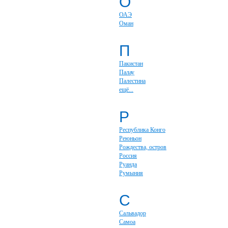
О
ОАЭ
Оман
П
Пакистан
Палау
Палестина
ещё...
Р
Республика Конго
Реюньон
Рождества, остров
Россия
Руанда
Румыния
С
Сальвадор
Самоа