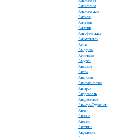
Алексеевка
Алексеевка
Алексеевское
Алексин
Аллерой
Алнаши
Алтуфьевский
Альметьевск
Амга
Амдерма
Аминьево
Амурск
Анадырь
Анапа
Анапская
Анастасиевская
Ангарск
Андреаполь
Андреевское
Анжеро-Судженск
Анна
Аннино
Аннино
Апатиты
Апрелевка