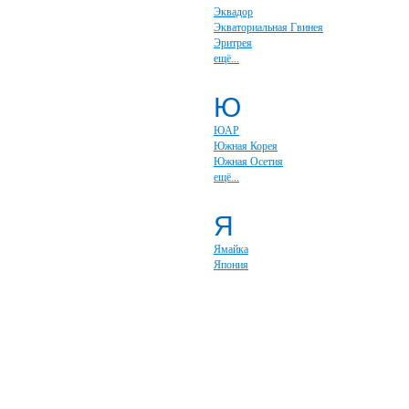
Эквадор
Экваториальная Гвинея
Эритрея
ещё...
Ю
ЮАР
Южная Корея
Южная Осетия
ещё...
Я
Ямайка
Япония