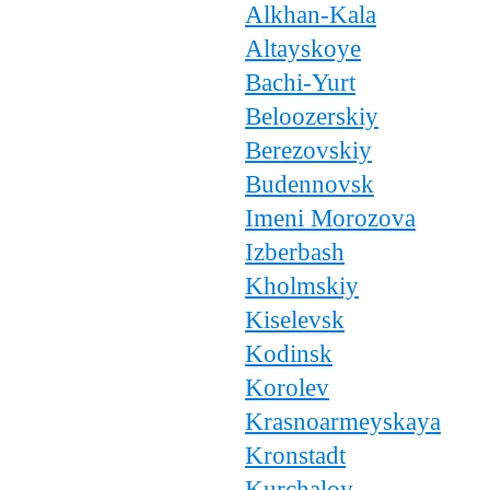
Alkhan-Kala
Altayskoye
Bachi-Yurt
Beloozerskiy
Berezovskiy
Budennovsk
Imeni Morozova
Izberbash
Kholmskiy
Kiselevsk
Kodinsk
Korolev
Krasnoarmeyskaya
Kronstadt
Kurchaloy