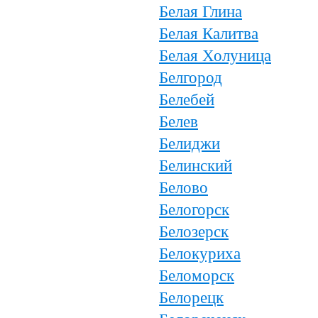
Белая Глина
Белая Калитва
Белая Холуница
Белгород
Белебей
Белев
Белиджи
Белинский
Белово
Белогорск
Белозерск
Белокуриха
Беломорск
Белорецк