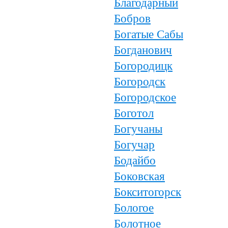
Благодарный
Бобров
Богатые Сабы
Богданович
Богородицк
Богородск
Богородское
Боготол
Богучаны
Богучар
Бодайбо
Боковская
Бокситогорск
Бологое
Болотное