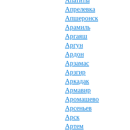
Апатиты
Апрелевка
Апшеронск
Арамиль
Аргаяш
Аргун
Ардон
Арзамас
Арзгир
Аркадак
Армавир
Аромашево
Арсеньев
Арск
Артем