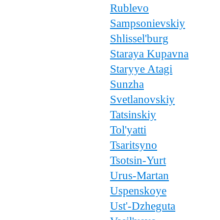
Rublevo
Sampsonievskiy
Shlissel'burg
Staraya Kupavna
Staryye Atagi
Sunzha
Svetlanovskiy
Tatsinskiy
Tol'yatti
Tsaritsyno
Tsotsin-Yurt
Urus-Martan
Uspenskoye
Ust'-Dzheguta