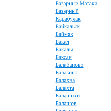
Базарные Матаки
Базарный
Карабулак
Байкальск
Баймак
Бакал
Бакалы
Баксан
Балабаново
Балаково
Балахна
Балахта
Балашихи
Балашов
Балезино