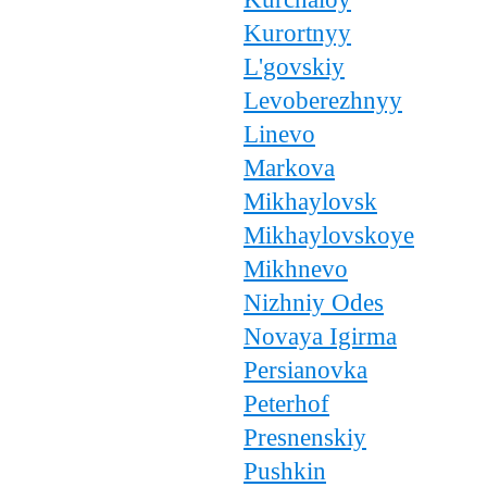
Kurortnyy
L'govskiy
Levoberezhnyy
Linevo
Markova
Mikhaylovsk
Mikhaylovskoye
Mikhnevo
Nizhniy Odes
Novaya Igirma
Persianovka
Peterhof
Presnenskiy
Pushkin