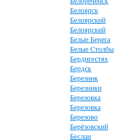
Белореченск
Белоярск
Белоярский
Белоярский
Белые Берега
Белые Столбы
Бердигестях
Бердск
Березник
Березники
Березовка
Березовка
Березово
Берёзовский
Беслан