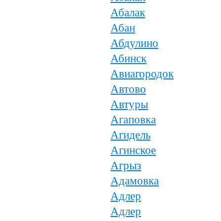
Абалак
Абан
Абдулино
Абинск
Авиагородок
Автово
Автуры
Агаповка
Агидель
Агинское
Агрыз
Адамовка
Адлер
Адлер