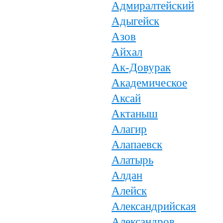
Адмиралтейский
Адыгейск
Азов
Айхал
Ак-Довурак
Академическое
Аксай
Актаныш
Алагир
Алапаевск
Алатырь
Алдан
Алейск
Александрийская
Александров