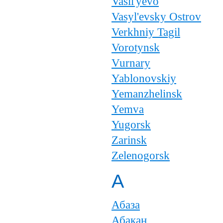
Vasil'yevo
Vasyl'evsky Ostrov
Verkhniy Tagil
Vorotynsk
Vurnary
Yablonovskiy
Yemanzhelinsk
Yemva
Yugorsk
Zarinsk
Zelenogorsk
А
Абаза
Абакан