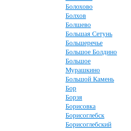
Болохово
Болхов
Болшево
Большая Сетунь
Большеречье
Большое Болдино
Большое
Мурашкино
Большой Камень
Бор
Борзя
Борисовка
Борисоглебск
Борисоглебский