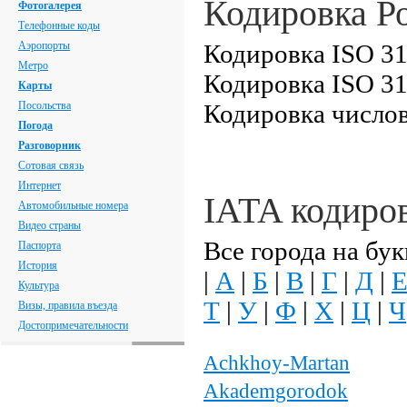
Кодировка Р
Фотогалерея
Телефонные коды
Аэропорты
Кодировка ISO 31
Метро
Кодировка ISO 31
Карты
Посольства
Кодировка числов
Погода
Разговорник
Сотовая связь
Интернет
IATA кодиро
Автомобильные номера
Видео страны
Все города на бук
Паспорта
История
|
А
|
Б
|
В
|
Г
|
Д
|
Культура
Т
|
У
|
Ф
|
Х
|
Ц
|
Ч
Визы, правила въезда
Достопримечательности
Achkhoy-Martan
Akademgorodok