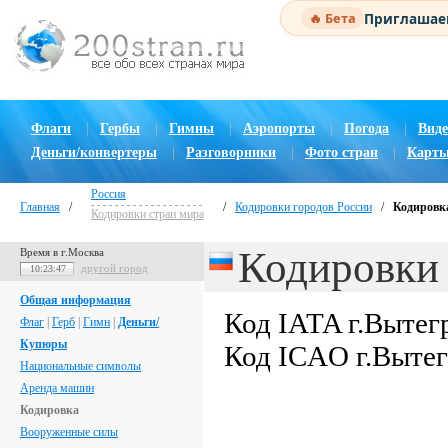
Приглашаем
🔥 Бета
Флаги
|
Гербы
|
Гимны
|
Аэропорты
|
Погода
|
Виде
Деньги/конвертеры
|
Разговорники
|
Фото стран
|
Карты
Россия
Главная
/
/
Кодировки городов России
/
Кодировка
Кодировки стран мира
Кодировки 
Время в г.Москва
другой город
10:23:48
Общая информация
Код IATA г.Вытег
Флаг
|
Герб
|
Гимн
|
Деньги/
Купюры
Код ICAO г.Выте
Национальные символы
Аренда машин
Кодировка
Вооруженные силы