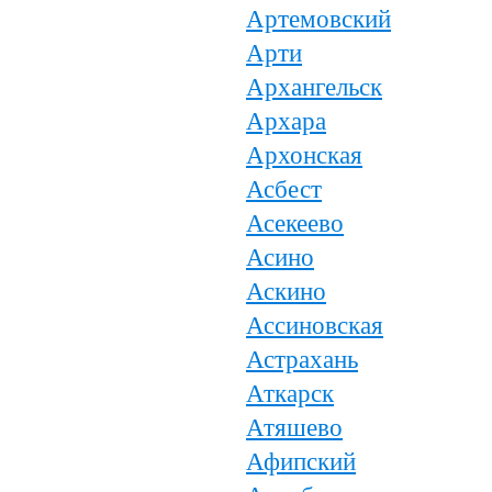
Артемовский
Арти
Архангельск
Архара
Архонская
Асбест
Асекеево
Асино
Аскино
Ассиновская
Астрахань
Аткарск
Атяшево
Афипский