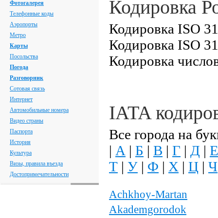
Кодировка Р
Фотогалерея
Телефонные коды
Аэропорты
Кодировка ISO 31
Метро
Кодировка ISO 31
Карты
Посольства
Кодировка числов
Погода
Разговорник
Сотовая связь
Интернет
IATA кодиро
Автомобильные номера
Видео страны
Все города на бук
Паспорта
История
|
А
|
Б
|
В
|
Г
|
Д
|
Культура
Т
|
У
|
Ф
|
Х
|
Ц
|
Ч
Визы, правила въезда
Достопримечательности
Achkhoy-Martan
Akademgorodok