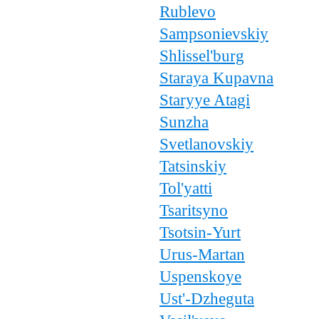
Rublevo
Sampsonievskiy
Shlissel'burg
Staraya Kupavna
Staryye Atagi
Sunzha
Svetlanovskiy
Tatsinskiy
Tol'yatti
Tsaritsyno
Tsotsin-Yurt
Urus-Martan
Uspenskoye
Ust'-Dzheguta