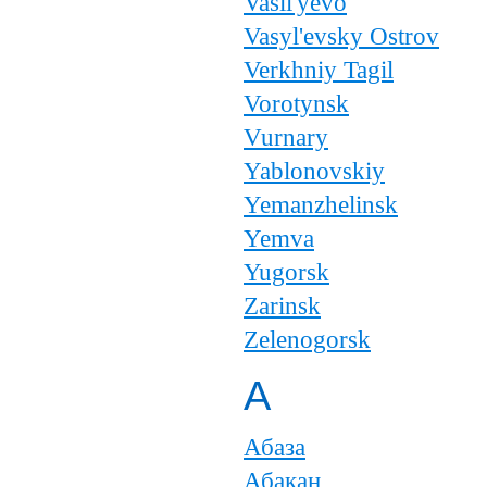
Vasil'yevo
Vasyl'evsky Ostrov
Verkhniy Tagil
Vorotynsk
Vurnary
Yablonovskiy
Yemanzhelinsk
Yemva
Yugorsk
Zarinsk
Zelenogorsk
А
Абаза
Абакан