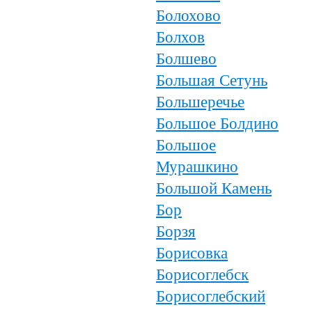
Болохово
Болхов
Болшево
Большая Сетунь
Большеречье
Большое Болдино
Большое
Мурашкино
Большой Камень
Бор
Борзя
Борисовка
Борисоглебск
Борисоглебский