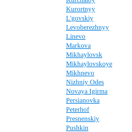
Kurortnyy
L'govskiy
Levoberezhnyy
Linevo
Markova
Mikhaylovsk
Mikhaylovskoye
Mikhnevo
Nizhniy Odes
Novaya Igirma
Persianovka
Peterhof
Presnenskiy
Pushkin