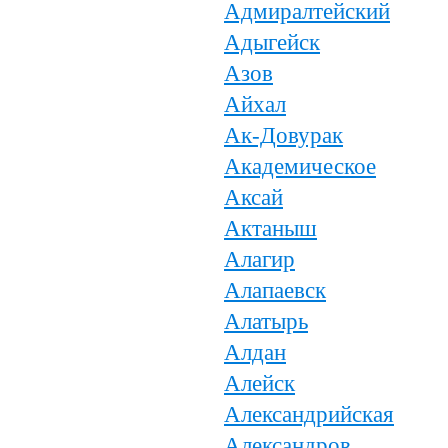
Адмиралтейский
Адыгейск
Азов
Айхал
Ак-Довурак
Академическое
Аксай
Актаныш
Алагир
Алапаевск
Алатырь
Алдан
Алейск
Александрийская
Александров