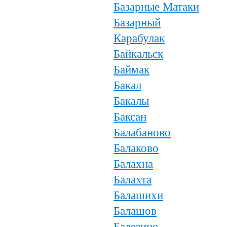
Базарные Матаки
Базарный
Карабулак
Байкальск
Баймак
Бакал
Бакалы
Баксан
Балабаново
Балаково
Балахна
Балахта
Балашихи
Балашов
Балезино