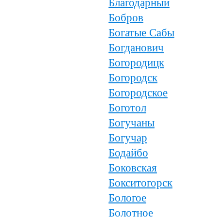
Благодарный
Бобров
Богатые Сабы
Богданович
Богородицк
Богородск
Богородское
Боготол
Богучаны
Богучар
Бодайбо
Боковская
Бокситогорск
Бологое
Болотное