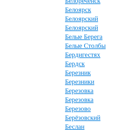
Белореченск
Белоярск
Белоярский
Белоярский
Белые Берега
Белые Столбы
Бердигестях
Бердск
Березник
Березники
Березовка
Березовка
Березово
Берёзовский
Беслан