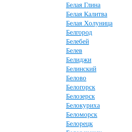
Белая Глина
Белая Калитва
Белая Холуница
Белгород
Белебей
Белев
Белиджи
Белинский
Белово
Белогорск
Белозерск
Белокуриха
Беломорск
Белорецк