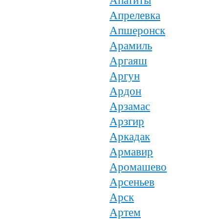
Апатиты
Апрелевка
Апшеронск
Арамиль
Аргаяш
Аргун
Ардон
Арзамас
Арзгир
Аркадак
Армавир
Аромашево
Арсеньев
Арск
Артем