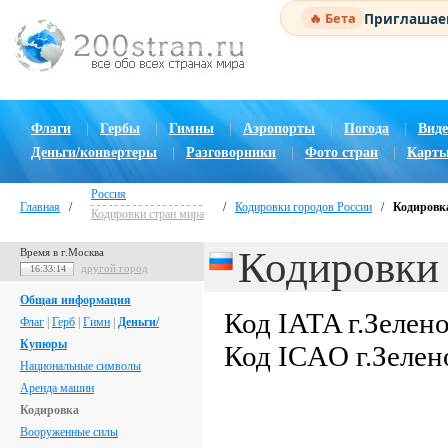
Приглашаем
🔥 Бета
Флаги
|
Гербы
|
Гимны
|
Аэропорты
|
Погода
|
Виде
Деньги/конвертеры
|
Разговорники
|
Фото стран
|
Карты
Россия
Главная
/
/
Кодировки городов России
/
Кодировка
Кодировки стран мира
Кодировки 
Время в г.Москва
другой город
16:33:15
Общая информация
Код IATA г.Зелен
Флаг
|
Герб
|
Гимн
|
Деньги/
Купюры
Код ICAO г.Зелен
Национальные символы
Аренда машин
Кодировка
Вооруженные силы