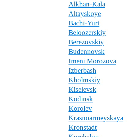
Alkhan-Kala
Altayskoye
Bachi-Yurt
Beloozerskiy
Berezovskiy
Budennovsk
Imeni Morozova
Izberbash
Kholmskiy
Kiselevsk
Kodinsk
Korolev
Krasnoarmeyskaya
Kronstadt
Kurchaloy