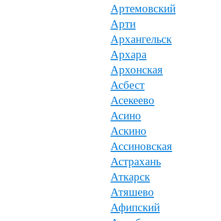
Артемовский
Арти
Архангельск
Архара
Архонская
Асбест
Асекеево
Асино
Аскино
Ассиновская
Астрахань
Аткарск
Атяшево
Афипский