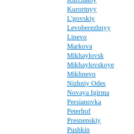
Kurortnyy
L'govskiy
Levoberezhnyy
Linevo
Markova
Mikhaylovsk
Mikhaylovskoye
Mikhnevo
Nizhniy Odes
Novaya Igirma
Persianovka
Peterhof
Presnenskiy
Pushkin