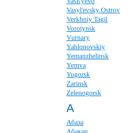
Vasil'yevo
Vasyl'evsky Ostrov
Verkhniy Tagil
Vorotynsk
Vurnary
Yablonovskiy
Yemanzhelinsk
Yemva
Yugorsk
Zarinsk
Zelenogorsk
А
Абаза
Абакан