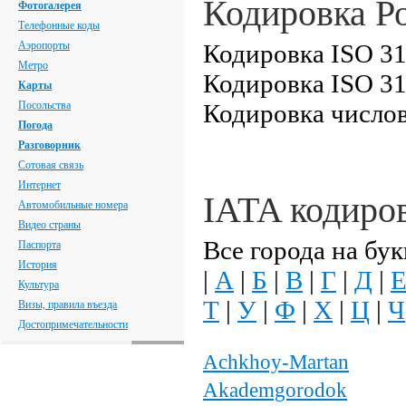
Кодировка Р
Фотогалерея
Телефонные коды
Аэропорты
Кодировка ISO 31
Метро
Кодировка ISO 31
Карты
Посольства
Кодировка числов
Погода
Разговорник
Сотовая связь
Интернет
IATA кодиро
Автомобильные номера
Видео страны
Все города на бук
Паспорта
История
|
А
|
Б
|
В
|
Г
|
Д
|
Культура
Т
|
У
|
Ф
|
Х
|
Ц
|
Ч
Визы, правила въезда
Достопримечательности
Achkhoy-Martan
Akademgorodok