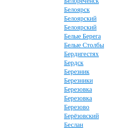
Белореченск
Белоярск
Белоярский
Белоярский
Белые Берега
Белые Столбы
Бердигестях
Бердск
Березник
Березники
Березовка
Березовка
Березово
Берёзовский
Беслан