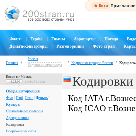
Приглашаем
🔥 Бета
Флаги
|
Гербы
|
Гимны
|
Аэропорты
|
Погода
|
Виде
Деньги/конвертеры
|
Разговорники
|
Фото стран
|
Карты
Россия
Главная
/
/
Кодировки городов России
/
Кодировка
Кодировки стран мира
Кодировки 
Время в г.Москва
другой город
16:25:01
Общая информация
Код IATA г.Возне
Флаг
|
Герб
|
Гимн
|
Деньги/
Купюры
Код ICAO г.Возне
Национальные символы
Аренда машин
Кодировка
Вооруженные силы