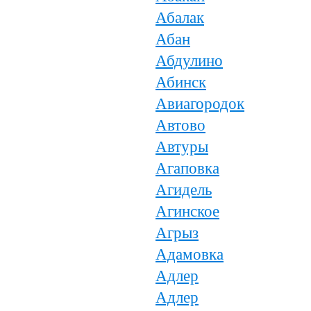
Абалак
Абан
Абдулино
Абинск
Авиагородок
Автово
Автуры
Агаповка
Агидель
Агинское
Агрыз
Адамовка
Адлер
Адлер