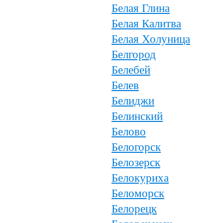
Белая Глина
Белая Калитва
Белая Холуница
Белгород
Белебей
Белев
Белиджи
Белинский
Белово
Белогорск
Белозерск
Белокуриха
Беломорск
Белорецк