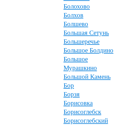
Болохово
Болхов
Болшево
Большая Сетунь
Большеречье
Большое Болдино
Большое
Мурашкино
Большой Камень
Бор
Борзя
Борисовка
Борисоглебск
Борисоглебский