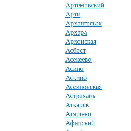
Артемовский
Арти
Архангельск
Архара
Архонская
Асбест
Асекеево
Асино
Аскино
Ассиновская
Астрахань
Аткарск
Атяшево
Афипский