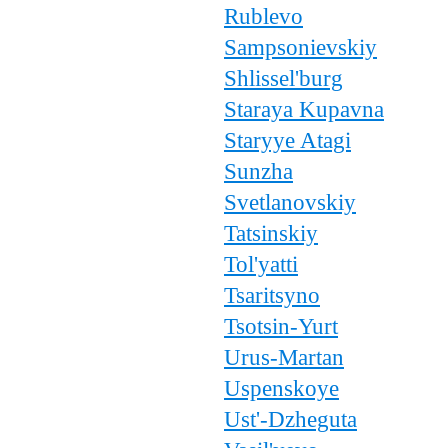
Rublevo
Sampsonievskiy
Shlissel'burg
Staraya Kupavna
Staryye Atagi
Sunzha
Svetlanovskiy
Tatsinskiy
Tol'yatti
Tsaritsyno
Tsotsin-Yurt
Urus-Martan
Uspenskoye
Ust'-Dzheguta