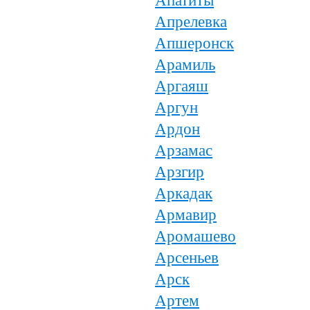
Апатиты
Апрелевка
Апшеронск
Арамиль
Аргаяш
Аргун
Ардон
Арзамас
Арзгир
Аркадак
Армавир
Аромашево
Арсеньев
Арск
Артем