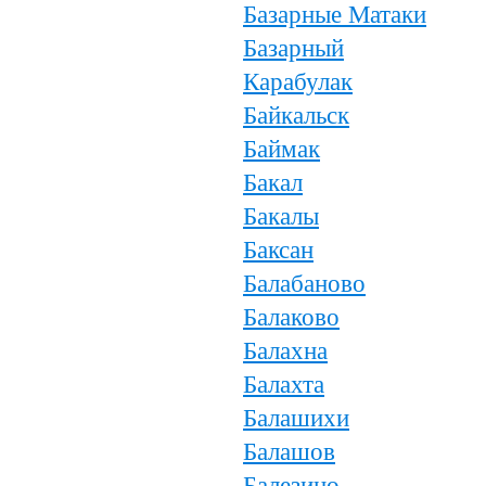
Базарные Матаки
Базарный
Карабулак
Байкальск
Баймак
Бакал
Бакалы
Баксан
Балабаново
Балаково
Балахна
Балахта
Балашихи
Балашов
Балезино