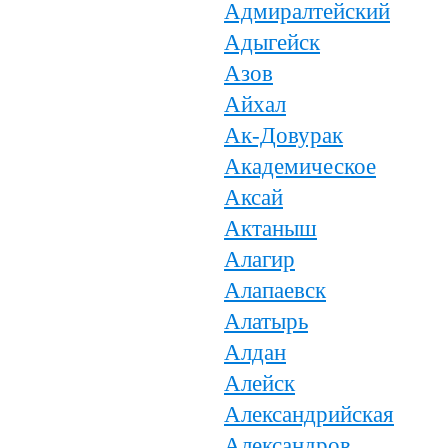
Адмиралтейский
Адыгейск
Азов
Айхал
Ак-Довурак
Академическое
Аксай
Актаныш
Алагир
Алапаевск
Алатырь
Алдан
Алейск
Александрийская
Александров