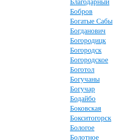
Благодарный
Бобров
Богатые Сабы
Богданович
Богородицк
Богородск
Богородское
Боготол
Богучаны
Богучар
Бодайбо
Боковская
Бокситогорск
Бологое
Болотное